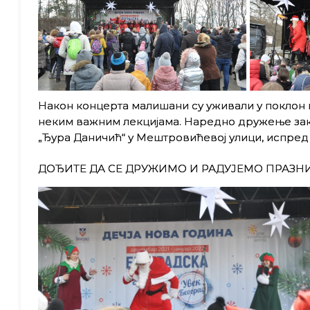
Након концерта малишани су уживали у поклон п
неким важним лекцијама. Наредно дружење зака
„Ђура Даничић“ у Мештровићевој улици, испред ш
ДОЂИТЕ ДА СЕ ДРУЖИМО И РАДУЈЕМО ПРАЗН