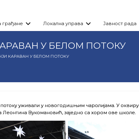
а грађане
Локална управа
Јавност рада
АРАВАН У БЕЛОМ ПОТОКУ
ЈИ КАРАВАН У БЕЛОМ ПОТОКУ
 потоку уживали у новогодишњим чаролијама. У оквиру
а Леонтина Вукомановић, заједно са хором ове школе.