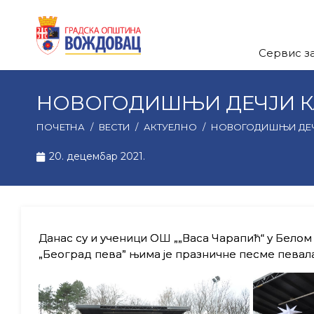
Сервис з
НОВОГОДИШЊИ ДЕЧЈИ К
ПОЧЕТНА
/
ВЕСТИ
/
АКТУЕЛНО
/
НОВОГОДИШЊИ ДЕЧ
20. децембар 2021.
Данас су и ученици ОШ „„Васа Чарапић“ у Белом
„Београд пева” њима је празничне песме певал