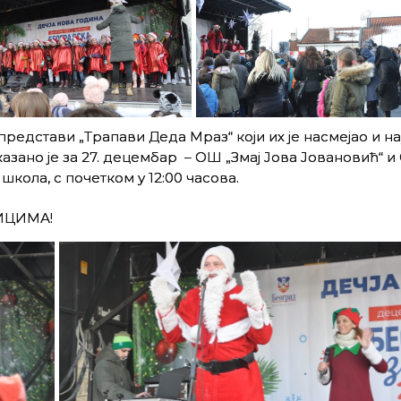
редстави „Трапави Деда Мраз“ који их је насмејао и н
зано је за 27. децембар – ОШ „Змај Јова Јовановић“ 
кола, с почетком у 12:00 часова.
ИЦИМА!