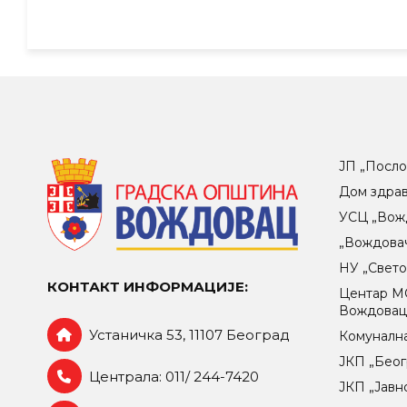
ЈП „Посло
Дом здра
УСЦ „Вож
„Вождова
НУ „Свет
КОНТАКТ ИНФОРМАЦИЈЕ:
Центар МO
Вождова
Устаничка 53, 11107 Београд
Комунална
ЈКП „Беог
Централа: 011/ 244-7420
ЈКП „Јавн