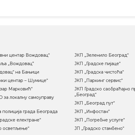
вни центар Вождовац“
ЈКП „Зеленило Београд“
вља „Вождовац”
ЈКП „Градске пијаце“
довац“ на Бањици
ЈКП „Градска чистоћа“
чки центар – Шумице“
ЈКП „Паркинг сервис“
озар Марковић“
ЈКП Градско саобраћајно 
„Београд“
 за локалну самоуправу
ц
ЈКП „Београд пут“
 полиција града Београда
ЈКП „Инфостан“
радске електране“
ЈКП „Погребне услуге“
о осветљење“
ЈП „Градско стамбено“