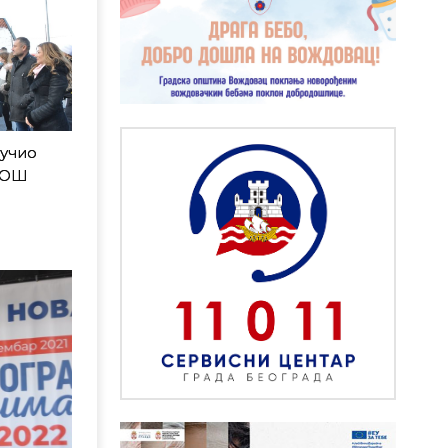
аучио
и ОШ