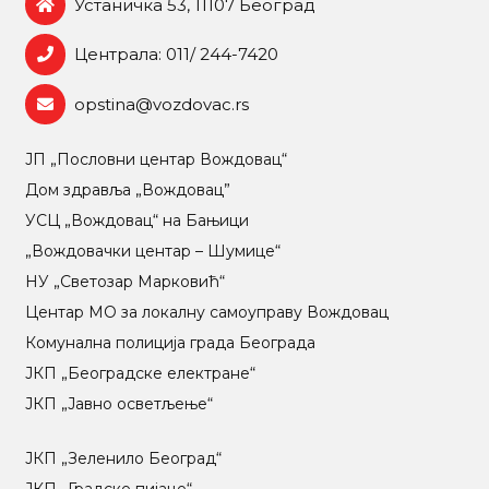
Устаничка 53, 11107 Београд
Централа: 011/ 244-7420
opstina@vozdovac.rs
ЈП „Пословни центар Вождовац“
Дом здравља „Вождовац”
УСЦ „Вождовац“ на Бањици
„Вождовачки центар – Шумице“
НУ „Светозар Марковић“
Центар МO за локалну самоуправу Вождовац
Комунална полиција града Београда
ЈКП „Београдске електране“
ЈКП „Јавно осветљење“
ЈКП „Зеленило Београд“