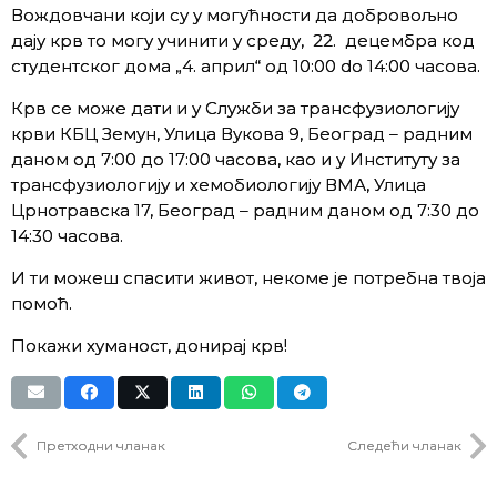
Вождовчани који су у могућности да добровољно
дају крв то могу учинити у среду, 22. децембра код
студентског дома „4. април“ од 10:00 do 14:00 часова.
Крв се може дати и у Служби за трансфузиологију
крви КБЦ Земун, Улица Вукова 9, Београд – радним
даном од 7:00 до 17:00 часова, као и у Институту за
трансфузиологију и хемобиологију ВМА, Улица
Црнотравска 17, Београд – радним даном од 7:30 до
14:30 часова.
И ти можеш спасити живот, некоме је потребна твоја
помоћ.
Покажи хуманост, донирај крв!
Претходни чланак
Следећи чланак