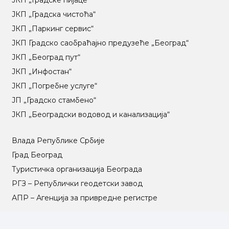
ЈКП „Градске пијаце“
ЈКП „Градска чистоћа“
ЈКП „Паркинг сервис“
ЈКП Градско саобраћајно предузеће „Београд“
ЈКП „Београд пут“
ЈКП „Инфостан“
ЈКП „Погребне услуге“
ЈП „Градско стамбено“
ЈКП „Београдски водовод и канализација“
Влада Републике Србије
Град Београд
Туристичка организација Београда
РГЗ – Републички геодетски завод
АПР – Агенција за привредне регистре