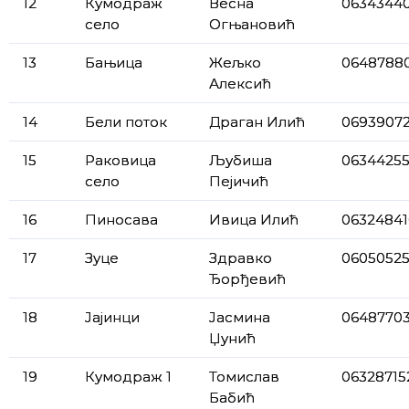
12
Кумодраж
Весна
0634344
село
Огњановић
13
Бањица
Жељко
0648788
Алексић
14
Бели поток
Драган Илић
06939072
15
Раковица
Љубиша
0634425
село
Пејичић
16
Пиносава
Ивица Илић
06324841
17
Зуце
Здравко
0605052
Ђорђевић
18
Јајинци
Јасмина
0648770
Џунић
19
Кумодраж 1
Томислав
06328715
Бабић