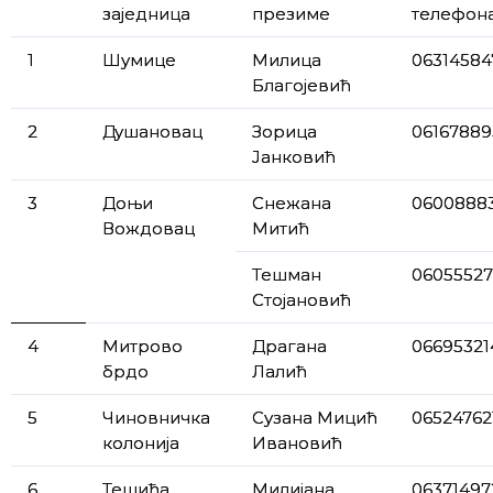
заједница
презиме
телефон
1
Шумице
Милица
06314584
Благојевић
2
Душановац
Зорица
06167889
Јанковић
3
Доњи
Снежана
0600888
Вождовац
Митић
Тешман
06055527
Стојановић
4
Митрово
Драгана
06695321
брдо
Лалић
5
Чиновничка
Сузана Мицић
06524762
колонија
Ивановић
6
Тешића
Милијана
06371497