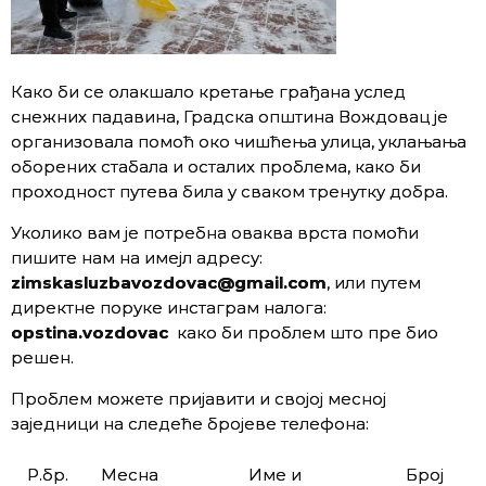
Како би се олакшало кретање грађана услед
снежних падавина, Градска општина Вождовац је
организовала помоћ око чишћења улица, уклањања
оборених стабала и осталих проблема, како би
проходност путева била у сваком тренутку добра.
Уколико вам је потребна оваква врста помоћи
пишите нам на имејл адресу:
zimskasluzbavozdovac@gmail.com
, или путем
директне поруке инстаграм налога:
opstina.vozdovac
како би проблем што пре био
решен.
Проблем можете пријавити и својој месној
заједници на следеће бројеве телефона:
Р.бр.
Месна
Име и
Број