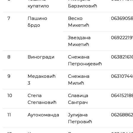
купатило
Барзиловић
7
Пашино
Веско
0636905
брдо
Микетић
Звездана
06922219
Микетић
8
Виногради
Снежана
06382161
Петронијевић
9
Медаковић
Снежана
06310744
3
Милић
10
Степа
Славица
06415218
Степановић
Сантрач
11
Аутокоманда
Јулијана
0626886
Петровић