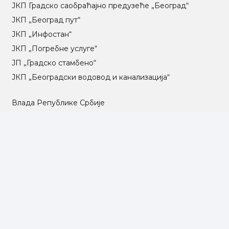
ЈКП Градско саобраћајно предузеће „Београд“
ЈКП „Београд пут“
ЈКП „Инфостан“
ЈКП „Погребне услуге“
ЈП „Градско стамбено“
ЈКП „Београдски водовод и канализација“
Влада Републике Србије
Град Београд
Туристичка организација Београда
РГЗ – Републички геодетски завод
АПР – Агенција за привредне регистре