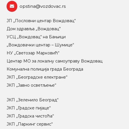
opstina@vozdovac.rs
ЈП „Пословни центар Вождовац“
Дом здравља „Вождовац”
УСЦ „Вождовац“ на Бањици
„Вождовачки центар – Шумице“
НУ „Светозар Марковић“
Центар МO за локалну самоуправу Вождовац
Комунална полиција града Београда
ЈКП „Београдске електране“
ЈКП „Јавно осветљење“
ЈКП „Зеленило Београд“
ЈКП „Градске пијаце“
ЈКП „Градска чистоћа“
ЈКП „Паркинг сервис“