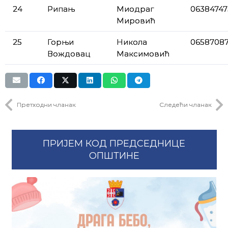
24
Рипањ
Миодраг
06384747
Мировић
25
Горњи
Никола
0658708
Вождовац
Максимовић
Претходни чланак
Следећи чланак
ПРИЈЕМ КОД ПРЕДСЕДНИЦЕ
ОПШТИНЕ