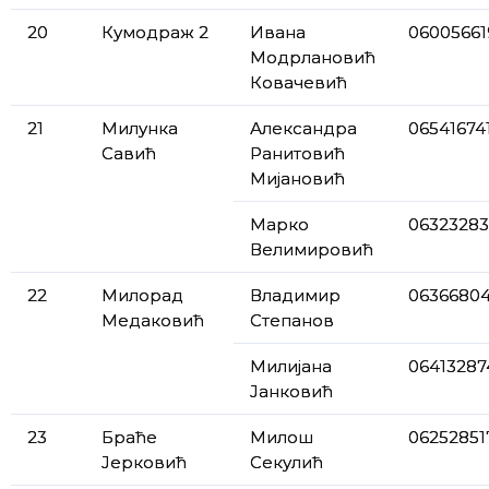
20
Кумодраж 2
Ивана
06005661
Модрлановић
Ковачевић
21
Милунка
Александра
06541674
Савић
Ранитовић
Мијановић
Марко
06323283
Велимировић
22
Милорад
Владимир
0636680
Медаковић
Степанов
Милијана
06413287
Јанковић
23
Браће
Милош
06252851
Јерковић
Секулић