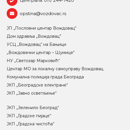
Централа: 011/ 244-7420
opstina@vozdovac.rs
ЈП „Пословни центар Вождовац“
Дом здравља „Вождовац”
УСЦ „Вождовац“ на Бањици
„Вождовачки центар – Шумице“
НУ „Светозар Марковић“
Центар МO за локалну самоуправу Вождовац
Комунална полиција града Београда
ЈКП „Београдске електране“
ЈКП „Јавно осветљење“
ЈКП „Зеленило Београд“
ЈКП „Градске пијаце“
ЈКП „Градска чистоћа“