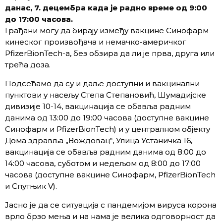
данас, 7. децембра када је радно време од 9:00
до 17:00 часова.
Грађани могу да бирају између вакцине Синофарм
кинеског произвођача и немачко-америчког
PfizerBionTech-a, без обзира да ли је прва, друга или
трећа доза.
Подсећамо да су и даље доступни и вакцинални
пунктови у насељу Степа Степановић, Шумадијске
дивизије 10-14, вакцинација се обавља радним
данима од 13:00 до 19:00 часова (дoступне вакцине
Синофарм и PfizerBionTech) и у централном објекту
Дома здравља „Вождовац“, Улица Устаничка 16,
вакцинација се обавља радним данима од 8:00 до
14:00 часова, суботом и недељом од 8:00 до 17:00
часова (доступне вакцине Синофарм, PfizerBionTech
и Спутњик V).
Јасно је да се ситуација с пандемијом вируса корона
врло брзо мења и на нама је велика одговорност да