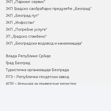
ЈКП „Паркинг сервис“
ЈКП Градско саобраћајно предузеће „Београд“
ЈКП „Београд пут“
ЈКП „Инфостан“
ЈКП „Погребне услуге“
ЈП „Градско стамбено“
ЈКП „Београдски водовод и канализација“
Влада Републике Србије
Град Београд
Туристичка организација Београда
РГЗ – Републички геодетски завод
АПР – Агенција за привредне регистре