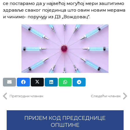
се постарамо да у највећој могућој мери заштитимо
здравље сваког појединца што овим новим мерама
и чинимо- поручују из ДЗ „Вождовац“.
Претходни чланак
Следећи чланак
ПРИЈЕМ КОД ПРЕДСЕДНИЦЕ
ОПШТИНЕ