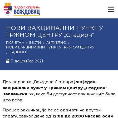
НОВИ ВАКЦИНАЛНИ ПУНКТ У
ТРЖНОМ ЦЕНТРУ „Стадион“
ПОЧЕТНА
/
ВЕСТИ
/
АКТУЕЛНО
/
НОВИ ВАКЦИНАЛНИ ПУНКТ У ТРЖНОМ ЦЕНТРУ
„СТАДИОН“
7. децембар 2021.
Дом здравља „Вождовац“ отвара
још један
вакцинални пункт у Тржном центру „Стадион“,
Заплањска 32,
како би доступност вакцинације била
што већа.
Процес вакцинације ће се одвијати на другом
спрату, сваког дана од
12:00 до 20:00 часов
а,
осим