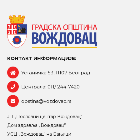
КОНТАКТ ИНФОРМАЦИЈЕ:
Устаничка 53, 11107 Београд
Централа: 011/ 244-7420
opstina@vozdovac.rs
ЈП „Пословни центар Вождовац“
Дом здравља „Вождовац”
УСЦ „Вождовац“ на Бањици