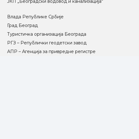
ЈКП „Београдски водовод и канализација“
Влада Републике Србије
Град Београд
Туристичка организација Београда
РГЗ – Републички геодетски завод
АПР – Агенција за привредне регистре
©2025 Opština Voždovac. Designed by
NEXT VISION