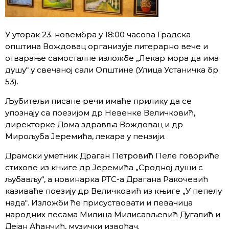
У уторак 23. новембра у 18:00 часова Градска
општина Вождовац организује литерарно вече и
отварање самосталне изложбе „Лекар мора да има
душу“ у свечаној сали Општине (Улица Устаничка бр.
53).
Љубитељи писане речи имаће прилику да се
упознају са поезијом др Невенке Величковић,
директорке Дома здравља Вождовац и др
Мирољуба Јеремића, лекара у пензији.
Драмски уметник Драган Петровић Пеле говориће
стихове из књиге др Јеремића „Сродној души с
љубављу“, а новинарка РТС-а Драгана Ракочевић
казиваће поезију др Величковић из књиге „У пепелу
нада“. Изложби ће присуствовати и певачица
народних песама Милица Милисављевић Дугалић и
Дејан Ађанчић, музички извођач.