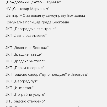
„Вождовачки центар – Шумице“
НУ „Светозар Марковић“
Центар МO за локалну самоуправу Вождовац
Комунална полиција града Београда
ЈКП „Београдске електране“
ЈКП „Јавно осветљење“
ЈКП „Зеленило Београд“
ЈКП „Градске пијаце“
ЈКП „Градска чистоћа“
ЈКП „Паркинг сервис“
ЈКП Градско саобраћајно предузеће „Београд“
ЈКП „Београд пут“
ЈКП „Инфостан“
ЈКП „Погребне услуге“
ЈП „Градско стамбено“