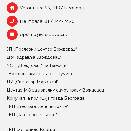
Устаничка 53, 11107 Београд
Централа: 011/ 244-7420
opstina@vozdovac.rs
ЈП „Пословни центар Вождовац“
Дом здравља „Вождовац”
УСЦ „Вождовац“ на Бањици
„Вождовачки центар – Шумице“
НУ „Светозар Марковић“
Центар МO за локалну самоуправу Вождовац
Комунална полиција града Београда
ЈКП „Београдске електране“
ЈКП „Јавно осветљење“
ЈКП „Зеленило Београд“