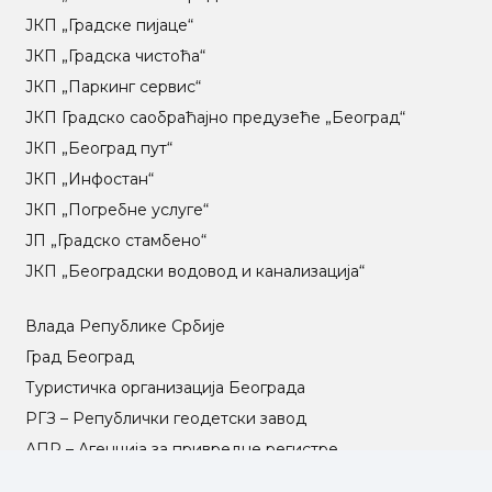
ЈКП „Градске пијаце“
ЈКП „Градска чистоћа“
ЈКП „Паркинг сервис“
ЈКП Градско саобраћајно предузеће „Београд“
ЈКП „Београд пут“
ЈКП „Инфостан“
ЈКП „Погребне услуге“
ЈП „Градско стамбено“
ЈКП „Београдски водовод и канализација“
Влада Републике Србије
Град Београд
Туристичка организација Београда
РГЗ – Републички геодетски завод
АПР – Агенција за привредне регистре