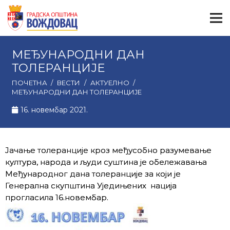
МЕЂУНАРОДНИ ДАН
ТОЛЕРАНЦИЈЕ
ПОЧЕТНА
/
ВЕСТИ
/
АКТУЕЛНО
/
МЕЂУНАРОДНИ ДАН ТОЛЕРАНЦИЈЕ
16. новембар 2021.
Јачање толеранције кроз међусобно разумевање
култура, народа и људи суштина је обележавања
Међунарoдног дана толеранције за који је
Генерална скупштина Уједињених нација
прогласила 16.новембар.