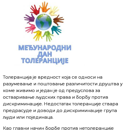
Толеранција је вредност која се односи на
разумевање и поштовање различитости друштва у
коме живимо и један је од предуслова за
остваривање људских права и борбу против
дискриминације. Недостатак толеранције ствара
предрасуде и доводи до дискриминације група
људи или појединаца.
Као главни начин борбе против нетолеранције