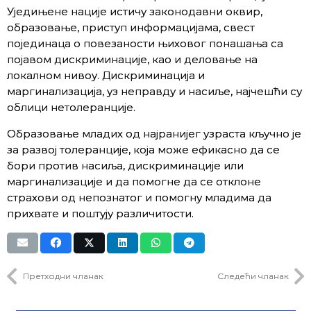
Уједињене нације истичу законодавни оквир,
образовање, приступ информацијама, свест
појединаца о повезаности њиховог понашања са
појавом дискриминације, као и деловање на
локалном нивоу. Дискриминација и
маргинализација, уз неправду и насиље, најчешћи су
облици нетолеранције.
Образовање младих од најранијег узраста кључно је
за развој толеранције, која може ефикасно да се
бори против насиља, дискриминације или
маргинализације и да помогне да се отклоне
страхови од непознатог и помогну младима да
прихвате и поштују различитости.
Претходни чланак
Следећи чланак