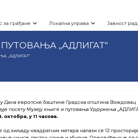
с за грађане
Локална управа
Јавност рад
 ПУТОВАЊА „АДЛИГАТ“
ЊА „АДЛИГАТ“
ру Дана европске баштине Градска општина Вождовац
ује посету Музеју књиге и путовања Удружења „АДЛИГА
8. октобра, у 11 часова.
 од хиљаду квадратних метара налази се 12 просторија
жене књиге, легати, слике и збирке. Предвиђено је да 