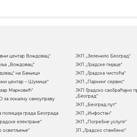
вни центар Вождовац“
ЈКП „Зеленило Београд“
вља „Вождовац”
ЈКП „Градске пијаце“
довац“ на Бањици
ЈКП „Градска чистоћа“
чки центар – Шумице“
ЈКП „Паркинг сервис“
озар Марковић“
ЈКП Градско саобраћајно 
„Београд“
 за локалну самоуправу
ц
ЈКП „Београд пут“
 полиција града Београда
ЈКП „Инфостан“
радске електране“
ЈКП „Погребне услуге“
о осветљење“
ЈП „Градско стамбено“