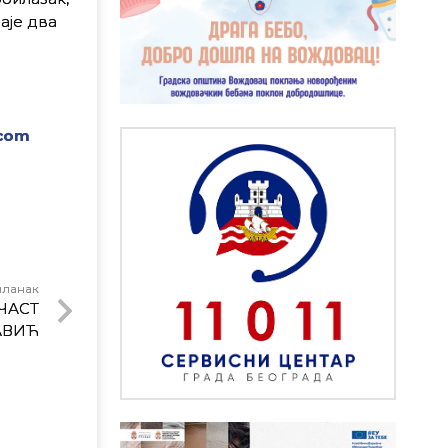
аје два
.com
чланак
ЧАСТ
АВИЋ