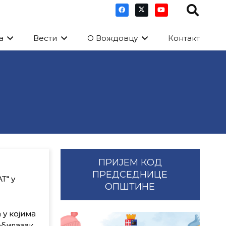
а
Вести
О Вождовцу
Контакт
ПРИЈЕМ КОД
ПРЕДСЕДНИЦЕ
Т“ у
ОПШТИНЕ
 у којима
обилазак,