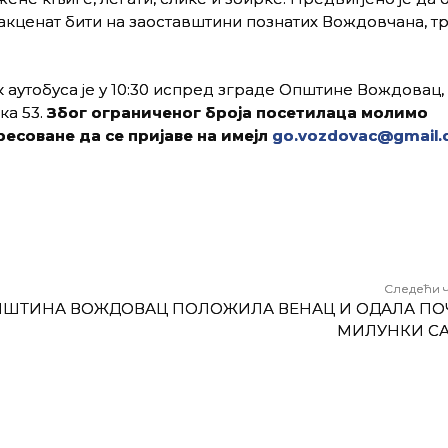
 акценат бити на заоставштини познатих Вождовчана, тр
 аутобуса је у 10:30 испред зграде Општине Вождовац,
ка 53.
Због ограниченог броја посетилаца молимо
есоване да се пријаве на имејл
go.vozdovac@gmail
Следећи 
ШТИНА ВОЖДОВАЦ ПОЛОЖИЛА ВЕНАЦ И ОДАЛА ПО
МИЛУНКИ С