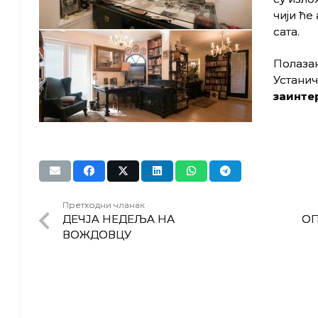
чији ће
сата.
Полазак
Устанич
заинтер
Претходни чланак
ДЕЧЈA НЕДЕЉA НА
ОП
ВОЖДОВЦУ