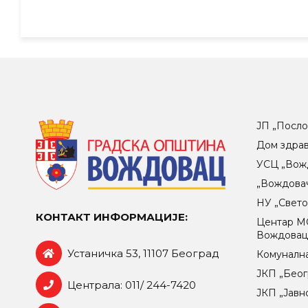
ЈП „Посло
Дом здра
УСЦ „Вож
„Вождова
НУ „Свет
КОНТАКТ ИНФОРМАЦИЈЕ:
Центар МO
Вождова
Устаничка 53, 11107 Београд
Комунална
ЈКП „Беог
Централа: 011/ 244-7420
ЈКП „Јавн