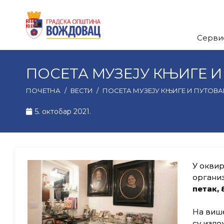
Серви
ПОСЕТА МУЗЕЈУ КЊИГЕ И
ПОЧЕТНА
/
ВЕСТИ
/
ПОСЕТА МУЗЕЈУ КЊИГЕ И ПУТОВА
5. октобар 2021.
У окви
организ
петак, 
На више
су изло