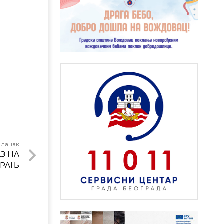
чланак
З НА
ОРАЊ