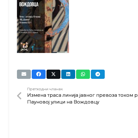
Претходни чланак
Измена траса линија јавног превоза током р
Пауновој улици на Вождовцу