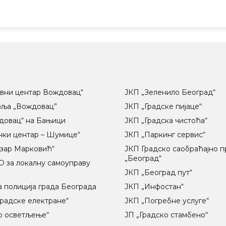
вни центар Вождовац“
ЈКП „Зеленило Београд“
вља „Вождовац”
ЈКП „Градске пијаце“
довац“ на Бањици
ЈКП „Градска чистоћа“
чки центар – Шумице“
ЈКП „Паркинг сервис“
озар Марковић“
ЈКП Градско саобраћајно 
„Београд“
 за локалну самоуправу
ц
ЈКП „Београд пут“
 полиција града Београда
ЈКП „Инфостан“
радске електране“
ЈКП „Погребне услуге“
о осветљење“
ЈП „Градско стамбено“