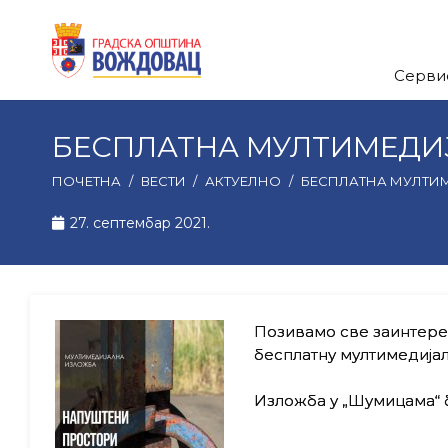
Серви
БЕСПЛАТНА МУЛТИМЕДИ
ПОЧЕТНА
/
ВЕСТИ
/
АКТУЕЛНО
/
БЕСПЛАТНА МУЛТИ
27. септембар 2021.
Позивамо све заинтерес
бесплатну мултимедија
Изложба у „Шумицама“ б