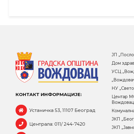
ЈП „Посло
Дом здра
УСЦ „Вож
„Вождова
НУ „Свет
КОНТАКТ ИНФОРМАЦИЈЕ:
Центар МO
Вождова
Устаничка 53, 11107 Београд
Комунална
ЈКП „Беог
Централа: 011/ 244-7420
ЈКП „Јавн