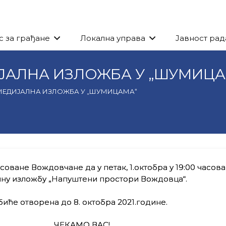
с за грађане
Локална управа
Јавност рад
ЈАЛНА ИЗЛОЖБА У „ШУМИЦА
МЕДИЈАЛНА ИЗЛОЖБА У „ШУМИЦАМА“
оване Вождовчане да у петак, 1.октобра у 19:00 часова
лну изложбу „Напуштени простори Вождовца“.
иће отворена до 8. октобра 2021.године.
ЧЕКАМО ВАС!