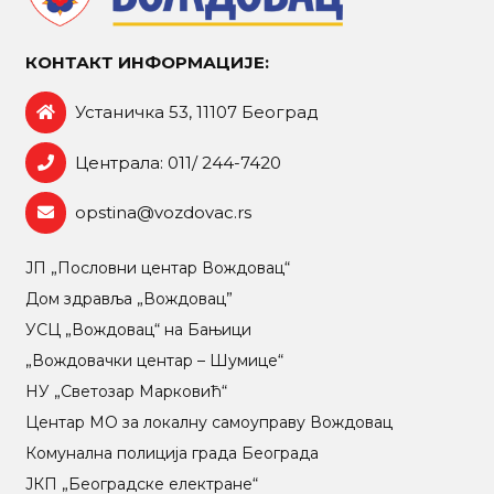
КОНТАКТ ИНФОРМАЦИЈЕ:
Устаничка 53, 11107 Београд
Централа: 011/ 244-7420
opstina@vozdovac.rs
ЈП „Пословни центар Вождовац“
Дом здравља „Вождовац”
УСЦ „Вождовац“ на Бањици
„Вождовачки центар – Шумице“
НУ „Светозар Марковић“
Центар МO за локалну самоуправу Вождовац
Комунална полиција града Београда
ЈКП „Београдске електране“