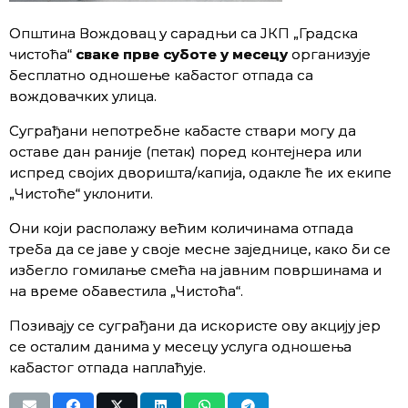
Општина Вождовац у сарадњи са ЈКП „Градска
чистоћа“
сваке прве суботе у месецу
организује
бесплатно одношење кабастог отпада са
вождовачких улица.
Суграђани непотребне кабасте ствари могу да
оставе дан раније (петак) поред контејнера или
испред својих дворишта/капија, одакле ће их екипе
„Чистоће“ уклонити.
Они који располажу већим количинама отпада
треба да се јаве у своје месне заједнице, како би се
избегло гомилање смећа на јавним површинама и
на време обавестила „Чистоћа“.
Позивају се суграђани да искористе ову акцију јер
се осталим данима у месецу услуга одношења
кабастог отпада наплаћује.