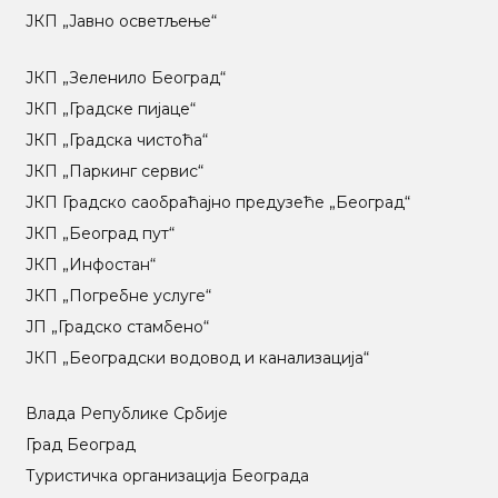
ЈКП „Јавно осветљење“
ЈКП „Зеленило Београд“
ЈКП „Градске пијаце“
ЈКП „Градска чистоћа“
ЈКП „Паркинг сервис“
ЈКП Градско саобраћајно предузеће „Београд“
ЈКП „Београд пут“
ЈКП „Инфостан“
ЈКП „Погребне услуге“
ЈП „Градско стамбено“
ЈКП „Београдски водовод и канализација“
Влада Републике Србије
Град Београд
Туристичка организација Београда