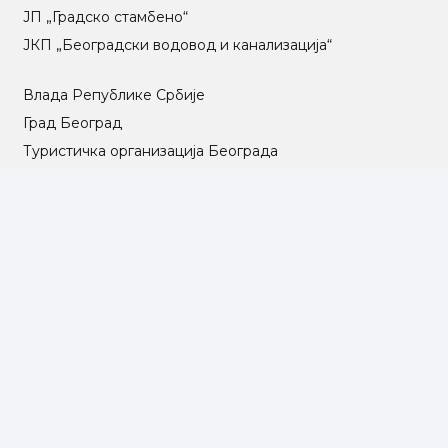
ЈП „Градско стамбено“
ЈКП „Београдски водовод и канализација“
Влада Републике Србије
Град Београд
Туристичка организација Београда
РГЗ – Републички геодетски завод
АПР – Агенција за привредне регистре