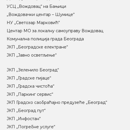
УСЦ „Вождовац“ на Бањици
„Вождовачки центар – Шумице“
НУ „Светозар Марковић“
Центар МO за локалну самоуправу Вождовац
Комунална полиција града Београда
ЈКП „Београдске електране“
ЈКП „Јавно осветљење“
ЈКП „Зеленило Београд“
ЈКП „Градске пијаце“
ЈКП „Градска чистоћа“
ЈКП „Паркинг сервис“
ЈКП Градско саобраћајно предузеће „Београд“
ЈКП „Београд пут“
ЈКП „Инфостан“
ЈКП „Погребне услуге“