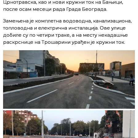
Црнотравска, као и нови кружни ток на Бањици,
после осам месеци рада Града Београда.
Замењена је комплетна водоводна, канализациона,
топловодна и електрична инсталација. Ове улице
добиле су по четири траке, а на месту некадашње
раскрснице на Трошарини урађен је кружни ток.