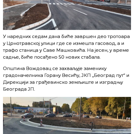
У наредних седам дана биће завршен део тротоара
у Црнотравској улици где се измешта гасовод, а и
трафо станица у Саве Машковића. На јесен, у време
садње, биће посађено 50 нових стабала.
Општина Вождовац се захваљује заменику
градоначелника Горану Весићу, ЈКП „Београд пут“ и
Дирекцији за грађевинско земљиште и изградњу
Београда ЈП.