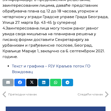
заинтересованим лицима, даваће представник
обрађивача плана од 12 до 18 часова, уторком и
четвртком у згради Градске управе Града Београда,
Улица 27. марта бр. 43-45 (у сутерену)
4.Заинтересована лица могу током раног јавног
увида своја мишљења на планирана решења у
писаној форми доставити Секретаријату за
урбанизам и грађевинске послове, Београд,
Краљице Марије 1, закључно са 6. септембром 2021.
године.
Текст и графика – РЈУ Краљев поток ГО
Вождовац
Претходни чланак
Следећи чланак