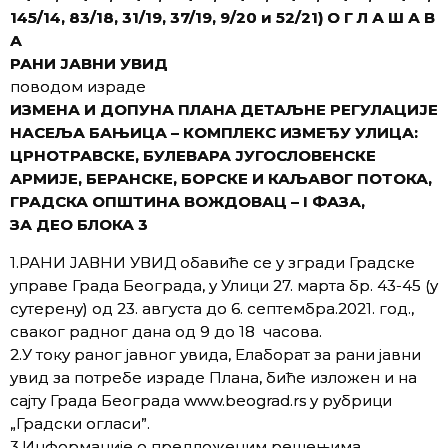
145/14, 83/18, 31/19, 37/19, 9/20 и 52/21) О Г Л А Ш А В
А
РАНИ ЈАВНИ УВИД
поводом израде
ИЗМЕНА И ДОПУНА ПЛАНA ДЕТАЉНЕ РЕГУЛАЦИЈЕ
НАСЕЉА БАЊИЦА – КОМПЛЕКС ИЗМЕЂУ УЛИЦА:
ЦРНОТРАВСКЕ, БУЛЕВАРА ЈУГОСЛОВЕНСКЕ
АРМИЈЕ, БЕРАНСКЕ, БОРСКЕ И КАЉАВОГ ПОТОКА,
ГРАДСКА ОПШТИНА ВОЖДОВАЦ – I ФАЗА,
ЗА ДЕО БЛОКА 3
1.РАНИ ЈАВНИ УВИД обавиће се у згради Градске
управе Града Београда, у Улици 27. марта бр. 43-45 (у
сутерену) од 23. августа до 6. септембра.2021. год.,
сваког радног дана од 9 до 18 часова.
2.У току раног јавног увида, Елаборат за рани јавни
увид за потребе израде Плана, биће изложен и на
сајту Града Београда www.beograd.rs у рубрици
„Градски огласи”.
3.Информације о предложеним решењима,