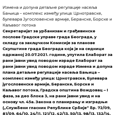
Измена и допуна детаљне регулације насеља
Бањица – комплекс између улица: Црнотравске,
булевара Југословенске армије, Беранске, Борске и
Каљавог потока
Секретаријат за урбанизам и грађевинске
послове Градске управе града Београда, у
складу са закључком Kомисије за планове
Скупштине града Београда која је на седници
одржаној 20.07.2021. године, упутила Елаборат за
рани јавни увид поводом израде Елаборат за
рани јавни увид поводом израде Измена и допуна
планa детаљне регулације насеља Бањица –
комплекс између улица: Црнотравске, Булевара
југословенске армије, Беранске, Борске и
Каљавог потока, Градска општина Вождовац – I
фаза, за део блока 3, на рани јавни увид и на
основу чл. 45а. Закона о планирању и изградњи
(„Службени гласник Републике Србије“ бр. 72/09,
81/09, 64/10, 24/11, 121/12, 42/13, 50/13, 98/13, 132/14,