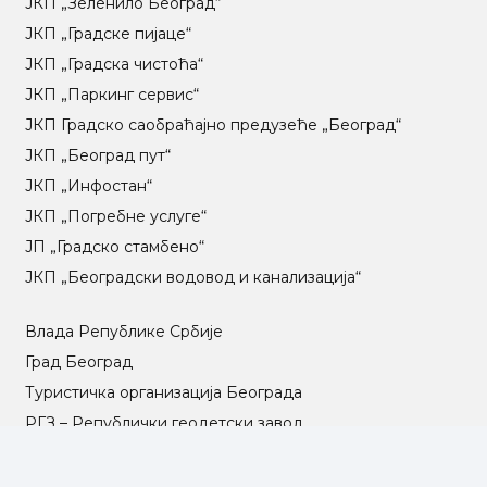
ЈКП „Зеленило Београд“
ЈКП „Градске пијаце“
ЈКП „Градска чистоћа“
ЈКП „Паркинг сервис“
ЈКП Градско саобраћајно предузеће „Београд“
ЈКП „Београд пут“
ЈКП „Инфостан“
ЈКП „Погребне услуге“
ЈП „Градско стамбено“
ЈКП „Београдски водовод и канализација“
Влада Републике Србије
Град Београд
Туристичка организација Београда
РГЗ – Републички геодетски завод
АПР – Агенција за привредне регистре