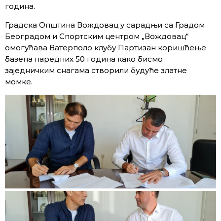
година.
Градска Општина Вождовац у сарадњи са Градом
Београдом и Спортским центром „Вождовац“
омогућава Ватерполо клубу Партизан коришћење
базена наредних 50 година како бисмо
заједничким снагама створили будуће златне
момке.