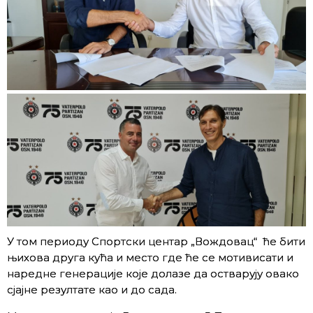
У том периоду Спортски центар „Вождовац“ ће бити
њихова друга кућа и место где ће се мотивисати и
наредне генерације које долазе да остварују овако
сјајне резултате као и до сада.