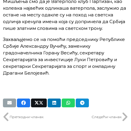
Мишљења смо да је Ватерполо клуб Партизан, као
колевка највећих одликаша ватерпола, заслужио да
остане на месту одакле су на поход на светска
одличја кренула имена која су допринела да Србија
пише златним словима на светском трону.
Захваљујемо се на помоћи председнику Републике
Србије Александру Вучићу, заменику
градоначелника Горану Весићу, секретару
Секретаријата за инвестиције Луки Петровићу и
секретарки Секретаријата за спорт и омладину
Дрaгaни Бeлojeвић.
Претходни чланак
Следећи чланак