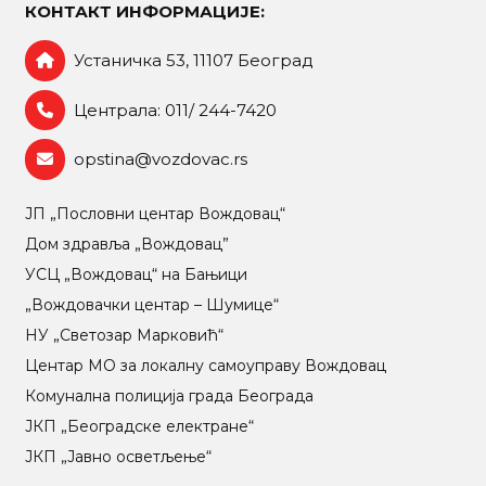
КОНТАКТ ИНФОРМАЦИЈЕ:
Устаничка 53, 11107 Београд
Централа: 011/ 244-7420
opstina@vozdovac.rs
ЈП „Пословни центар Вождовац“
Дом здравља „Вождовац”
УСЦ „Вождовац“ на Бањици
„Вождовачки центар – Шумице“
НУ „Светозар Марковић“
Центар МO за локалну самоуправу Вождовац
Комунална полиција града Београда
ЈКП „Београдске електране“
ЈКП „Јавно осветљење“