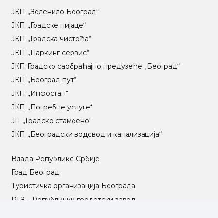
ЈКП „Зеленило Београд“
ЈКП „Градске пијаце“
ЈКП „Градска чистоћа“
ЈКП „Паркинг сервис“
ЈКП Градско саобраћајно предузеће „Београд“
ЈКП „Београд пут“
ЈКП „Инфостан“
ЈКП „Погребне услуге“
ЈП „Градско стамбено“
ЈКП „Београдски водовод и канализација“
Влада Републике Србије
Град Београд
Туристичка организација Београда
РГЗ – Републички геодетски завод
АПР – Агенција за привредне регистре