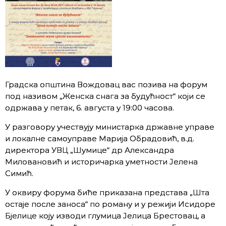
Градска општина Вождовац вас позива на форум
под називом „Женска снага за будућност“ који се
одржава у петак, 6. августа у 19:00 часова.
У разговору учествују министарка државне управе
и локалне самоуправе Марија Обрадовић, в.д.
директора УВЦ „Шумице“ др Александра
Миловановић и историчарка уметности Јелена
Симић.
У оквиру форума биће приказана представа „Шта
остаје после заноса“ по роману и у режији Исидоре
Бјелице коју изводи глумица Јелица Брестовац, а