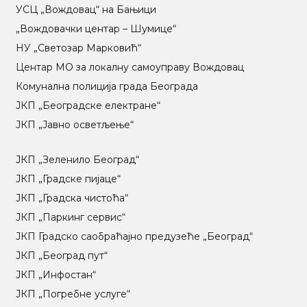
УСЦ „Вождовац“ на Бањици
„Вождовачки центар – Шумице“
НУ „Светозар Марковић“
Центар МO за локалну самоуправу Вождовац
Комунална полиција града Београда
ЈКП „Београдске електране“
ЈКП „Јавно осветљење“
ЈКП „Зеленило Београд“
ЈКП „Градске пијаце“
ЈКП „Градска чистоћа“
ЈКП „Паркинг сервис“
ЈКП Градско саобраћајно предузеће „Београд“
ЈКП „Београд пут“
ЈКП „Инфостан“
ЈКП „Погребне услуге“