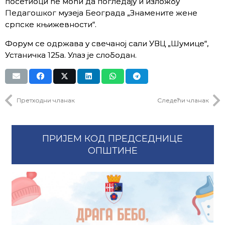
посетиоци ће моћи да погледају и изложбу
Педагошког музеја Београда „Знамените жене
српске књижевности“.
Форум се одржава у свечаној сали УВЦ „Шумице“,
Устаничка 125а. Улаз је слободан.
Претходни чланак
Следећи чланак
ПРИЈЕМ КОД ПРЕДСЕДНИЦЕ
ОПШТИНЕ