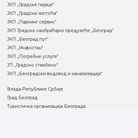
ЈКП „Градске пијаце“
ЈКП „Градска чистоћа“
ЈКП „Паркинг сервис“
ЈКП Градско саобраћајно предузеће „Београд“
ЈКП „Београд пут“
ЈКП „Инфостан“
ЈКП „Погребне услуге“
ЈП „Градско стамбено“
ЈКП „Београдски водовод и канализација“
Влада Републике Србије
Град Београд
Туристичка организација Београда
РГЗ – Републички геодетски завод
АПР – Агенција за привредне регистре