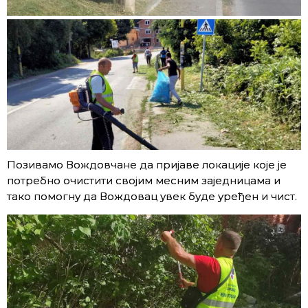
Позивамо Вождовчане да пријаве локације које је
потребно очистити својим месним заједницама и
тако помогну да Вождовац увек буде уређен и чист.