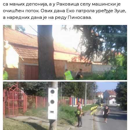
са мањих депонија, а у Раковица селу машински је
очишћен поток. Ових дана Еко патрола уређује Зуце,
а наредних дана је на реду Пиносава.