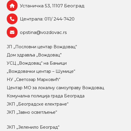
Устаничка 53, 11107 Београд
Централа: 011/ 244-7420
opstina@vozdovac.rs
ЈП „Пословни центар Вождовац“
Дом здравља „Вождовац”
УСЦ „Вождовац“ на Бањици
„Вождовачки центар – Шумице“
НУ „Светозар Марковић“
Центар МO за локалну самоуправу Вождовац
Комунална полиција града Београда
ЈКП „Београдске електране“
ЈКП „Јавно осветљење“
ЈКП „Зеленило Београд“