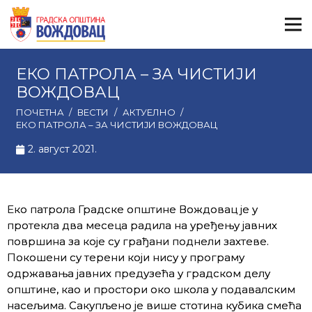
ЕКО ПАТРОЛА – ЗА ЧИСТИЈИ
ВОЖДОВАЦ
ПОЧЕТНА
/
ВЕСТИ
/
АКТУЕЛНО
/
ЕКО ПАТРОЛА – ЗА ЧИСТИЈИ ВОЖДОВАЦ
2. август 2021.
Еко патрола Градске општине Вождовац је у
протеклa два месеца радила на уређењу јавних
површина за које су грађани поднели захтеве.
Покошени су терени који нису у програму
одржавања јавних предузећа у градском делу
општине, као и простори око школа у подавалским
насељима. Сакупљено је више стотина кубика смећа