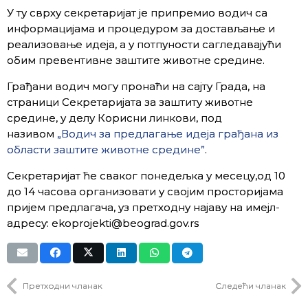
У ту сврху секретаријат је припремио водич са
информацијама и процедуром за достављање и
реализовање идеја, а у потпуности сагледавајући
обим превентивне заштите животне средине.
Грађани водич могу пронаћи на сајту Града, на
страници Секретаријата за заштиту животне
средине, у делу Корисни линкови, под
називом
„Водич за предлагање идеја грађана из
области заштите животне средине”
.
Секретаријат ће сваког понедељка у месецу,од 10
до 14 часова организовати у својим просторијама
пријем предлагача, уз претходну најаву на имејл-
адресу: ekoprojekti@beograd.gov.rs
Претходни чланак
Следећи чланак