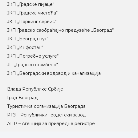
ЈКП „Градске пијаце“
ЈКП „Градска чистоћа“
ЈКП „Паркинг сервис“
ЈКП Градско саобраћајно предузеће „Београд“
ЈКП „Београд пут“
ЈКП „Инфостан“
ЈКП „Погребне услуге“
ЈП „Градско стамбено“
ЈКП „Београдски водовод и канализација“
Влада Републике Србије
Град Београд
Туристичка организација Београда
РГЗ – Републички геодетски завод
АПР – Агенција за привредне регистре