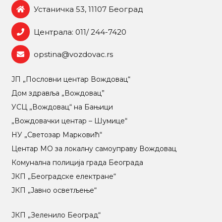
Устаничка 53, 11107 Београд
Централа: 011/ 244-7420
opstina@vozdovac.rs
ЈП „Пословни центар Вождовац“
Дом здравља „Вождовац”
УСЦ „Вождовац“ на Бањици
„Вождовачки центар – Шумице“
НУ „Светозар Марковић“
Центар МO за локалну самоуправу Вождовац
Комунална полиција града Београда
ЈКП „Београдске електране“
ЈКП „Јавно осветљење“
ЈКП „Зеленило Београд“