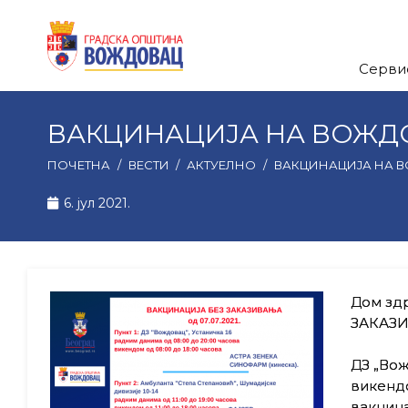
Серви
ВАКЦИНАЦИЈА НА ВОЖДОВ
ПОЧЕТНА
/
ВЕСТИ
/
АКТУЕЛНО
/
ВАКЦИНАЦИЈА НА ВО
6. јул 2021.
Дом здр
ЗАКАЗИ
ДЗ „Вож
викендо
вакцина