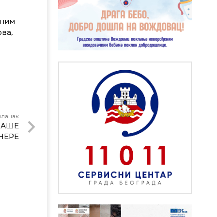
дним
ова,
чланак
НАШЕ
НЕРЕ