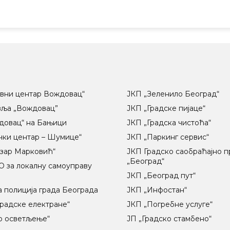
вни центар Вождовац“
ЈКП „Зеленило Београд“
вља „Вождовац”
ЈКП „Градске пијаце“
довац“ на Бањици
ЈКП „Градска чистоћа“
чки центар – Шумице“
ЈКП „Паркинг сервис“
озар Марковић“
ЈКП Градско саобраћајно 
„Београд“
 за локалну самоуправу
ц
ЈКП „Београд пут“
 полиција града Београда
ЈКП „Инфостан“
радске електране“
ЈКП „Погребне услуге“
о осветљење“
ЈП „Градско стамбено“