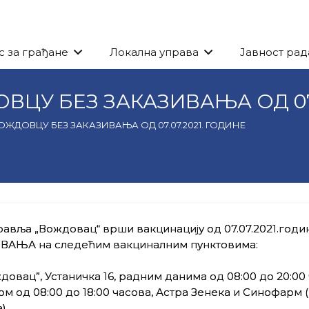
с за грађане
Локална управа
Јавност рад
ЦУ БЕЗ ЗАКАЗИВАЊА ОД 07.0
ЖДОВЦУ БЕЗ ЗАКАЗИВАЊА ОД 07.07.2021. ГОДИНЕ
авља „Вождовац“ врши вакцинацију од 07.07.2021.годи
ВАЊА на следећим вакциналним пунктовима:
довац”, Устаничка 16, радним данима од 08:00 до 20:00 
м од 08:00 до 18:00 часова, Астра Зенека и Синофарм 
).