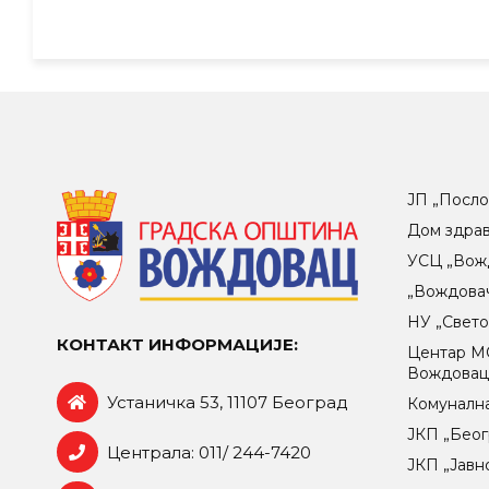
ЈП „Посло
Дом здра
УСЦ „Вож
„Вождова
НУ „Свет
КОНТАКТ ИНФОРМАЦИЈЕ:
Центар МO
Вождова
Устаничка 53, 11107 Београд
Комунална
ЈКП „Беог
Централа: 011/ 244-7420
ЈКП „Јавн