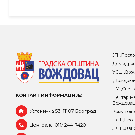
ЈП „Посло
Дом здра
УСЦ „Вож
„Вождова
НУ „Свет
КОНТАКТ ИНФОРМАЦИЈЕ:
Центар МO
Вождова
Устаничка 53, 11107 Београд
Комунална
ЈКП „Беог
Централа: 011/ 244-7420
ЈКП „Јавн