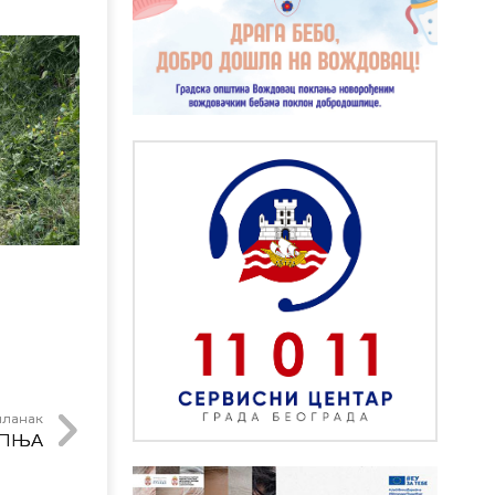
чланак
ИПЊА