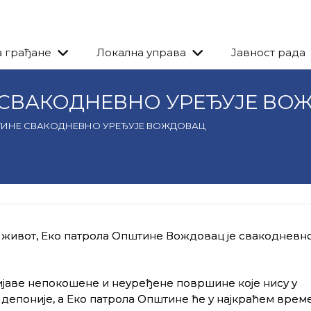
а грађане
Локална управа
Јавност рада
 СВАКОДНЕВНО УРЕЂУЈЕ ВО
ТИНЕ СВАКОДНЕВНО УРЕЂУЈЕ ВОЖДОВАЦ
а живот, Еко патрола Општине Вождовац је свакодневн
ијаве непокошене и неуређене површине које нису у
депоније, а Еко патрола Општине ће у најкраћем вре