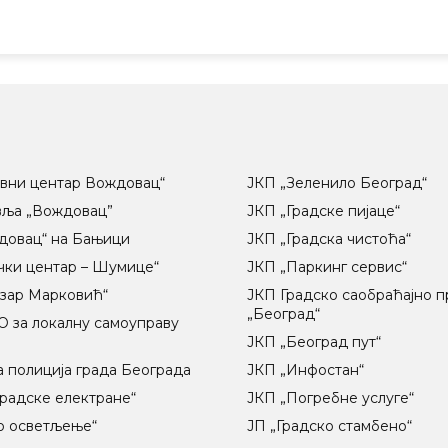
вни центар Вождовац“
ЈКП „Зеленило Београд“
вља „Вождовац”
ЈКП „Градске пијаце“
довац“ на Бањици
ЈКП „Градска чистоћа“
чки центар – Шумице“
ЈКП „Паркинг сервис“
озар Марковић“
ЈКП Градско саобраћајно 
„Београд“
 за локалну самоуправу
ц
ЈКП „Београд пут“
 полиција града Београда
ЈКП „Инфостан“
радске електране“
ЈКП „Погребне услуге“
о осветљење“
ЈП „Градско стамбено“