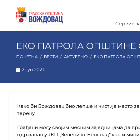
Сервис з
ЕКО ПАТРОЛА ОПШТИНЕ
ПОЧЕТНА
/
ВЕСТИ
/
АКТУЕЛНО
/
ЕКО ПАТРОЛА ОПШ
2. јун 2021.
Како би Вождовац био лепше и чистије место з
терену.
Грађани могу својим месним заједницама да пр
одржавању ЈКП „Зеленило-Београд“ као и мини 