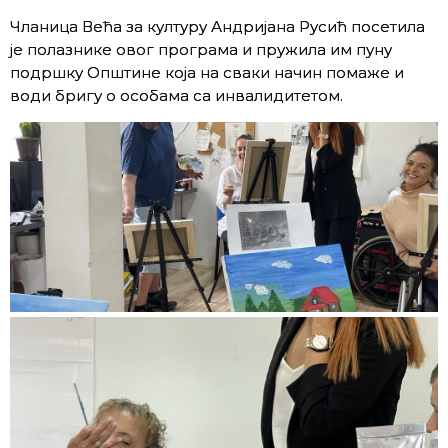
Чланица Већа за културу Андријана Русић посетила
је полазнике овог програма и пружила им пуну
подршку Општине која на сваки начин помаже и
води бригу о особама са инвалидитетом.