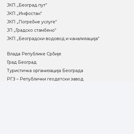
ЈКП „Београд пут“
ЈКП „Инфостан“
ЈКП „Погребне услуге“
ЈП „Градско стамбено“
ЈКП „Београдски водовод и канализација“
Влада Републике Србије
Град Београд
Туристичка организација Београда
РГЗ – Републички геодетски завод
АПР – Агенција за привредне регистре