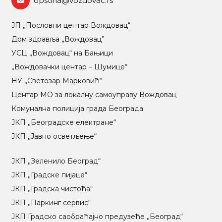
opstina@vozdovac.rs
ЈП „Пословни центар Вождовац“
Дом здравља „Вождовац”
УСЦ „Вождовац“ на Бањици
„Вождовачки центар – Шумице“
НУ „Светозар Марковић“
Центар МO за локалну самоуправу Вождовац
Комунална полиција града Београда
ЈКП „Београдске електране“
ЈКП „Јавно осветљење“
ЈКП „Зеленило Београд“
ЈКП „Градске пијаце“
ЈКП „Градска чистоћа“
ЈКП „Паркинг сервис“
ЈКП Градско саобраћајно предузеће „Београд“