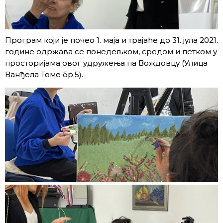
Програм који је почео 1. маја и трајаће до 31. јула 2021.
године одржава се понедељком, средом и петком у
просторијама овог удружења на Вождовцу (Улица
Ванђела Томе бр.5).