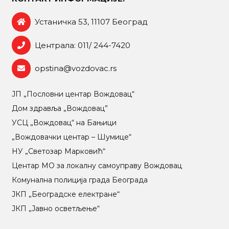
Устаничка 53, 11107 Београд
Централа: 011/ 244-7420
opstina@vozdovac.rs
ЈП „Пословни центар Вождовац“
Дом здравља „Вождовац”
УСЦ „Вождовац“ на Бањици
„Вождовачки центар – Шумице“
НУ „Светозар Марковић“
Центар МO за локалну самоуправу Вождовац
Комунална полиција града Београда
ЈКП „Београдске електране“
ЈКП „Јавно осветљење“