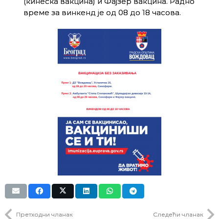
(кинеска вакцина) и Фајзер вакцина. Радно
време за винкенд је од 08 до 18 часова.
Претходни чланак
Следећи чланак