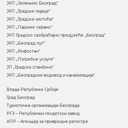
ЈКП „Зеленило Београд“
ЈКП „Градске пијаце“
ЈКП „Градска чистоћа“
ЈКП „Паркинг сервис“
ЈКП Градско саобраћајно предузеће „Београд“
ЈКП „Београд пут“
ЈКП „Инфостан“
ЈКП „Погребне услуге“
ЈП „Градско стамбено“
ЈКП „Београдски водовод и канализација“
Влада Републике Србије
Град Београд
Туристичка организација Београда
РГЗ – Републички геодетски завод
АПР – Агенција за привредне регистре