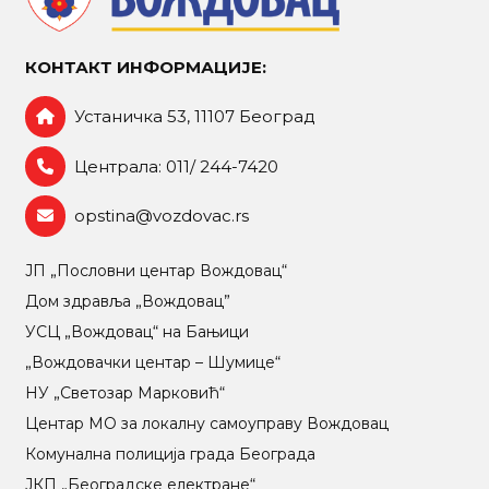
КОНТАКТ ИНФОРМАЦИЈЕ:
Устаничка 53, 11107 Београд
Централа: 011/ 244-7420
opstina@vozdovac.rs
ЈП „Пословни центар Вождовац“
Дом здравља „Вождовац”
УСЦ „Вождовац“ на Бањици
„Вождовачки центар – Шумице“
НУ „Светозар Марковић“
Центар МO за локалну самоуправу Вождовац
Комунална полиција града Београда
ЈКП „Београдске електране“