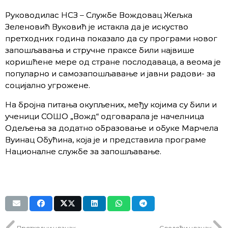
Руководилас НСЗ – Службе Вождовац Жељка
Зеленовић Вуковић је истакла да је искуство
претходних година показало да су програми новог
запошљавања и стручне праксе били највише
коришћене мере од стране послодаваца, а веома је
популарно и самозапошљавање и јавни радови- за
социјално угрожене.
На бројна питања окупљених, међу којима су били и
ученици СОШО „Вожд“ одговарала је начелница
Одељења за додатно образовање и обуке Марчела
Вуинац Обућина, која је и представила програме
Националне службе за запошљавање.
Претходни чланак
Следећи чланак