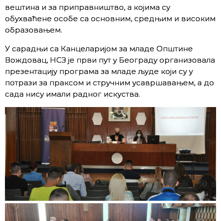
вештина и за приправништво, а којима су
обухваћене особе са основним, средњим и високим
образовањем.
У сарадњи са Канцеларијом за младе Општине
Вождовац, НСЗ је први пут у Београду организовала
презентацију програма за младе људе који су у
потрази за праксом и стручним усавршавањем, а до
сада нису имали радног искуства.