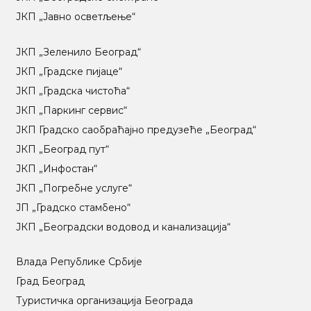
ЈКП „Јавно осветљење“
ЈКП „Зеленило Београд“
ЈКП „Градске пијаце“
ЈКП „Градска чистоћа“
ЈКП „Паркинг сервис“
ЈКП Градско саобраћајно предузеће „Београд“
ЈКП „Београд пут“
ЈКП „Инфостан“
ЈКП „Погребне услуге“
ЈП „Градско стамбено“
ЈКП „Београдски водовод и канализација“
Влада Републике Србије
Град Београд
Туристичка организација Београда