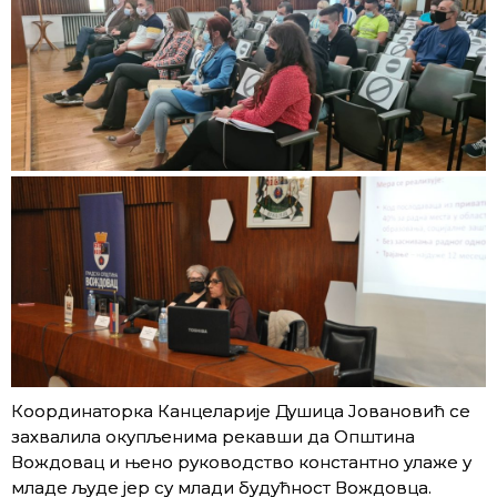
Координаторка Канцеларије Душица Јовановић се
захвалила окупљенима рекавши да Општина
Вождовац и њено руководство константно улаже у
младе људе јер су млади будућност Вождовца.