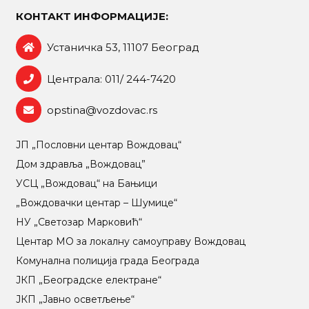
КОНТАКТ ИНФОРМАЦИЈЕ:
Устаничка 53, 11107 Београд
Централа: 011/ 244-7420
opstina@vozdovac.rs
ЈП „Пословни центар Вождовац“
Дом здравља „Вождовац”
УСЦ „Вождовац“ на Бањици
„Вождовачки центар – Шумице“
НУ „Светозар Марковић“
Центар МO за локалну самоуправу Вождовац
Комунална полиција града Београда
ЈКП „Београдске електране“
ЈКП „Јавно осветљење“