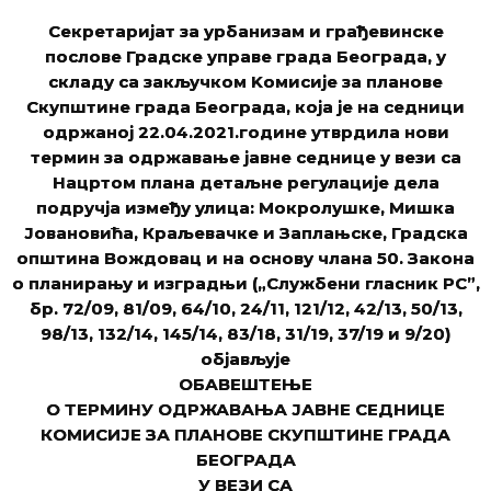
Секретаријат за урбанизам и грађевинске
послове Градске управе града Београда, у
складу са закључком Kомисије за планове
Скупштине града Београда, која је на седници
одржаној 22.04.2021.године утврдила нови
термин за одржавање јавне седнице у вези са
Нацртом плана детаљне регулације дела
подручја између улица: Мокролушке, Мишка
Јовановића, Краљевачке и Заплањске, Градска
општина Вождовац и на основу члана 50. Закона
о планирању и изградњи („Службени гласник РС”,
бр. 72/09, 81/09, 64/10, 24/11, 121/12, 42/13, 50/13,
98/13, 132/14, 145/14, 83/18, 31/19, 37/19 и 9/20)
објављује
ОБАВЕШТЕЊЕ
О ТЕРМИНУ ОДРЖАВАЊА ЈАВНЕ СЕДНИЦЕ
КОМИСИЈЕ ЗА ПЛАНОВЕ СКУПШТИНЕ ГРАДА
БЕОГРАДА
У ВЕЗИ СА