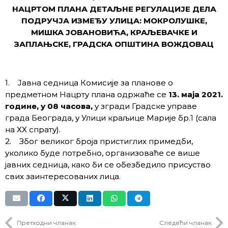
НАЦРТОМ ПЛАНА ДЕТАЉНЕ РЕГУЛАЦИЈЕ ДЕЛА
ПОДРУЧЈА ИЗМЕЂУ УЛИЦА: МОКРОЛУШКЕ,
МИШКА ЈОВАНОВИЋА, КРАЉЕВАЧКЕ И
ЗАПЛАЊСКЕ, ГРАДСКА ОПШТИНА ВОЖДОВАЦ
1. Јавна седница Комисије за планове о
предметном Нацрту плана одржаће се
13. маја 2021.
године, у 08 часова,
у згради Градске управе
града Београда, у Улици краљице Марије бр.1 (сала
на XX спрату).
2. Због великог броја пристиглих примедби,
уколико буде потребно, организоваће се више
јавних седница, како би се обезбедило присуство
свих заинтересованих лица.
Претходни чланак
Следећи чланак