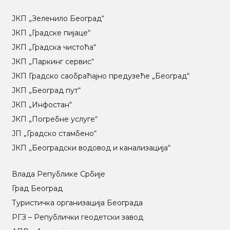
ЈКП „Зеленило Београд“
ЈКП „Градске пијаце“
ЈКП „Градска чистоћа“
ЈКП „Паркинг сервис“
ЈКП Градско саобраћајно предузеће „Београд“
ЈКП „Београд пут“
ЈКП „Инфостан“
ЈКП „Погребне услуге“
ЈП „Градско стамбено“
ЈКП „Београдски водовод и канализација“
Влада Републике Србије
Град Београд
Туристичка организација Београда
РГЗ – Републички геодетски завод