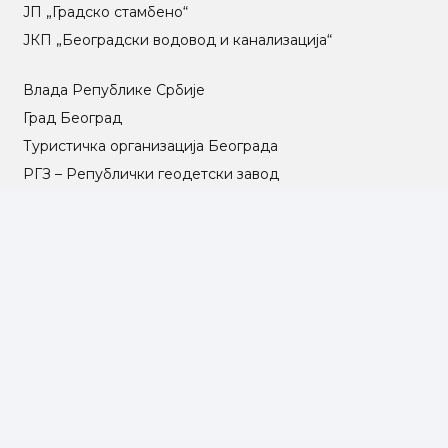
ЈП „Градско стамбено“
ЈКП „Београдски водовод и канализација“
Влада Републике Србије
Град Београд
Туристичка организација Београда
РГЗ – Републички геодетски завод
АПР – Агенција за привредне регистре