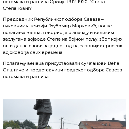
потомака и ратника Србије 1912-1920. ”Степа
Степановић”
Председник Републичког одбора Савеза –
пуковник у пензији Љубомир Марковић, после
полагања венца, говорио је о значају и великим
заслугама војводе Степе на бојном пољу, због којих
он и данас слови за једног од најславнијих српских
војсковођа свих времена.
Полагању венаца присуствовали су чланови Већа
Општине и представници градског одбора Савеза
потомака и ратника.