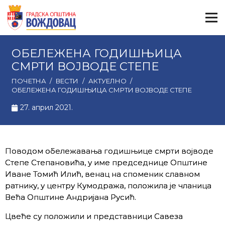
ОБЕЛЕЖЕНА ГОДИШЊИЦА
СМРТИ ВОЈВОДЕ СТЕПЕ
ПОЧЕТНА
/
ВЕСТИ
/
АКТУЕЛНО
/
ОБЕЛЕЖЕНА ГОДИШЊИЦА СМРТИ ВОЈВОДЕ СТЕПЕ
27. април 2021.
Поводом обележавања годишњице смрти војводе
Степе Степановића, у име председнице Општине
Иване Томић Илић, венац на споменик славном
ратнику, у центру Кумодража, положила је чланица
Већа Општине Андријана Русић.
Цвеће су положили и представници Савеза