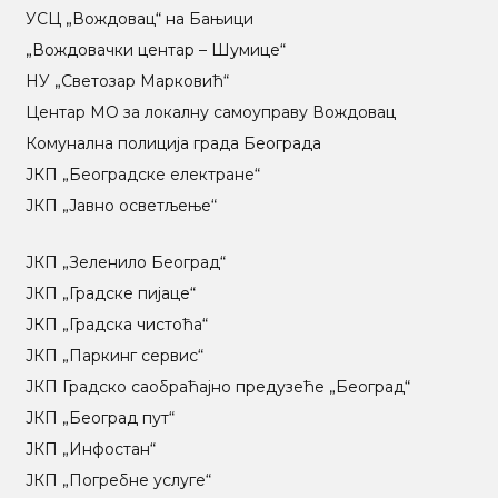
УСЦ „Вождовац“ на Бањици
„Вождовачки центар – Шумице“
НУ „Светозар Марковић“
Центар МO за локалну самоуправу Вождовац
Комунална полиција града Београда
ЈКП „Београдске електране“
ЈКП „Јавно осветљење“
ЈКП „Зеленило Београд“
ЈКП „Градске пијаце“
ЈКП „Градска чистоћа“
ЈКП „Паркинг сервис“
ЈКП Градско саобраћајно предузеће „Београд“
ЈКП „Београд пут“
ЈКП „Инфостан“
ЈКП „Погребне услуге“