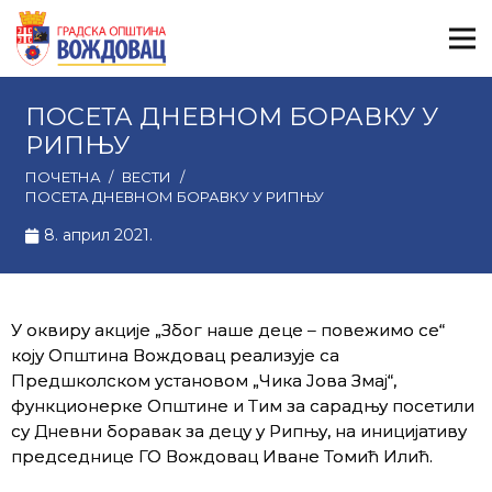
ПОСЕТА ДНЕВНОМ БОРАВКУ У
РИПЊУ
ПОЧЕТНА
/
ВЕСТИ
/
ПОСЕТА ДНЕВНОМ БОРАВКУ У РИПЊУ
8. април 2021.
У оквиру акције „Због наше деце – повежимо се“
коју Општина Вождовац реализује са
Предшколском установом „Чика Јова Змај“,
функционерке Општине и Тим за сарадњу посетили
су Дневни боравак за децу у Рипњу, на иницијативу
председнице ГО Вождовац Иване Томић Илић.