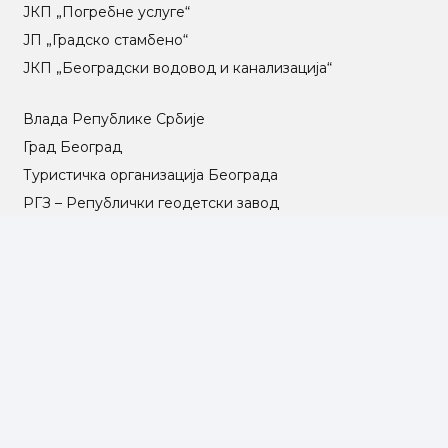
ЈКП „Погребне услуге“
ЈП „Градско стамбено“
ЈКП „Београдски водовод и канализација“
Влада Републике Србије
Град Београд
Туристичка организација Београда
РГЗ – Републички геодетски завод
АПР – Агенција за привредне регистре