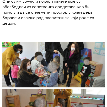
Они су им уручили поклон пакете које су
обезбедили из сопствених средстава, као би
помогли да се оплемени простор у којем деца
бораве и олакша рад васпитачима који раде са
децом.