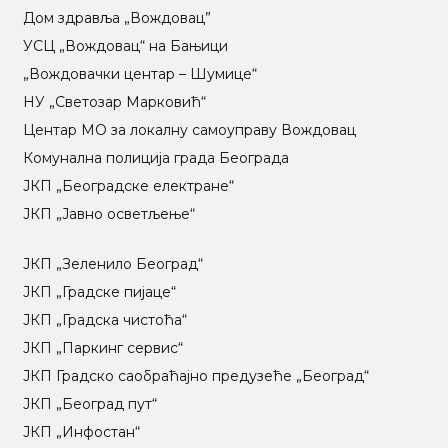
Дом здравља „Вождовац”
УСЦ „Вождовац“ на Бањици
„Вождовачки центар – Шумице“
НУ „Светозар Марковић“
Центар МO за локалну самоуправу Вождовац
Комунална полиција града Београда
ЈКП „Београдске електране“
ЈКП „Јавно осветљење“
ЈКП „Зеленило Београд“
ЈКП „Градске пијаце“
ЈКП „Градска чистоћа“
ЈКП „Паркинг сервис“
ЈКП Градско саобраћајно предузеће „Београд“
ЈКП „Београд пут“
ЈКП „Инфостан“