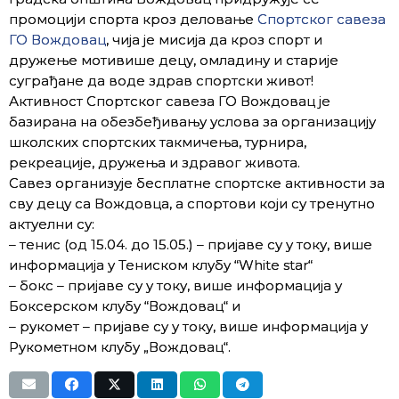
промоцији спорта кроз деловање
Спортског савеза
ГО Вождовац
, чија је мисија да кроз спорт и
дружење мотивише децу, омладину и старије
суграђане да воде здрав спортски живот!
Активност Спортског савеза ГО Вождовац је
базирана на обезбеђивању услова за организацију
школских спортских такмичења, турнира,
рекреације, дружења и здравог живота.
Савез организује бесплатне спортске активности за
сву децу са Вождовца, а спортови који су тренутно
актуелни су:
– тенис (од 15.04. до 15.05.) – пријаве су у току, више
информација у Тениском клубу “White star“
– бокс – пријаве су у току, више информација у
Боксерском клубу “Вождовац“ и
– рукомет – пријаве су у току, више информација у
Рукометном клубу „Вождовац“.