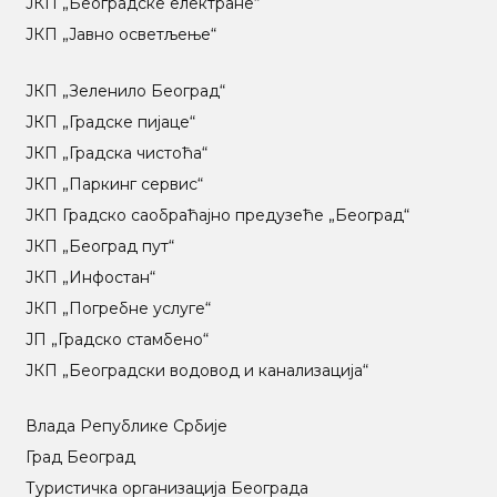
ЈКП „Београдске електране“
ЈКП „Јавно осветљење“
ЈКП „Зеленило Београд“
ЈКП „Градске пијаце“
ЈКП „Градска чистоћа“
ЈКП „Паркинг сервис“
ЈКП Градско саобраћајно предузеће „Београд“
ЈКП „Београд пут“
ЈКП „Инфостан“
ЈКП „Погребне услуге“
ЈП „Градско стамбено“
ЈКП „Београдски водовод и канализација“
Влада Републике Србије
Град Београд
Туристичка организација Београда