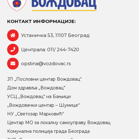
КОНТАКТ ИНФОРМАЦИЈЕ:
Устаничка 53, 11107 Београд
Централа: 011/ 244-7420
opstina@vozdovac.rs
ЈП „Пословни центар Вождовац“
Дом здравља „Вождовац”
УСЦ „Вождовац“ на Бањици
„Вождовачки центар – Шумице“
НУ „Светозар Марковић“
Центар МO за локалну самоуправу Вождовац
Комунална полиција града Београда