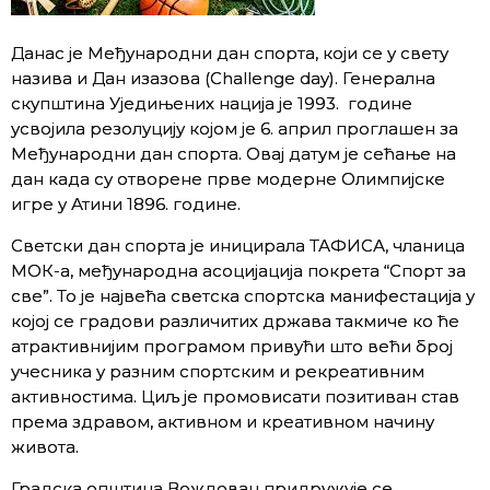
Данас је Међународни дан спорта, који се у свету
назива и Дан изазова (Challenge day). Генерална
скупштина Уједињених нација је 1993. године
усвојила резолуцију којом је 6. април проглашен за
Међународни дан спорта. Овај датум је сећање на
дан када су отворене прве модерне Олимпијске
игре у Атини 1896. године.
Светски дан спорта је иницирала ТАФИСА, чланица
МОК-а, међународна асоцијација покрета “Спорт за
све”. То је највећа светска спортска манифестација у
којој се градови различитих држава такмиче ко ће
атрактивнијим програмом привући што већи број
учесника у разним спортским и рекреативним
активностима. Циљ је промовисати позитиван став
према здравом, активном и креативном начину
живота.
Градска општина Вождовац придружује се