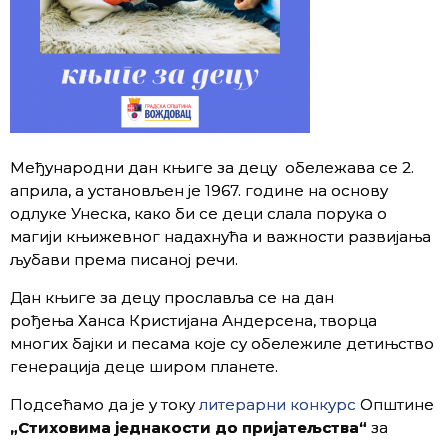
Међународни дан књиге за децу обележава се 2.
априла, a установљен је 1967. године на основу
одлуке Унеска, како би се деци слала порука о
магији књижевног надахнућа и важности развијања
љубави према писаној речи.
Дан књиге за децу прославља се на дан
рођења Ханса Кристијана Андерсена, творца
многих бајки и песама које су обележиле детињство
генерација деце широм планете.
Подсећамо да је у току
литерарни конкурс
Општине
„Стиховима једнакости до пријатељства“
за