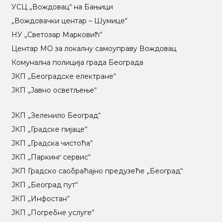
УСЦ „Вождовац“ на Бањици
„Вождовачки центар – Шумице“
НУ „Светозар Марковић“
Центар МO за локалну самоуправу Вождовац
Комунална полиција града Београда
ЈКП „Београдске електране“
ЈКП „Јавно осветљење“
ЈКП „Зеленило Београд“
ЈКП „Градске пијаце“
ЈКП „Градска чистоћа“
ЈКП „Паркинг сервис“
ЈКП Градско саобраћајно предузеће „Београд“
ЈКП „Београд пут“
ЈКП „Инфостан“
ЈКП „Погребне услуге“