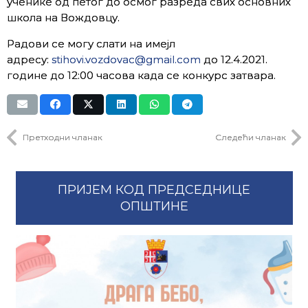
ученике од петог до осмог разреда свих основних
школа на Вождовцу.
Радови се могу слати на имејл
адресу:
stihovi.vozdovac@gmail.com
до 12.4.2021.
године до 12:00 часова када се конкурс затвара.
Претходни чланак
Следећи чланак
ПРИЈЕМ КОД ПРЕДСЕДНИЦЕ
ОПШТИНЕ