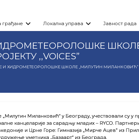
а грађане
Локална управа
Јавност рада
ХИДРОМЕТЕОРОЛОШКЕ ШКОЛ
ЈЕКТУ ,,VOICES”
 И ХИДРОМЕТЕОРОЛОШКЕ ШКОЛЕ „МИЛУТИН МИЛАНКОВИЋ“ У R
Милутин Миланковић“ у Београду, учествовали су у п
налне канцеларије за сарадњу младих – RYCO. Партне
кедоније и Црне Горе: Гимназија „Мирче Ацев” из Прил
дружење уметника ,,Базаарт“ из Београда.