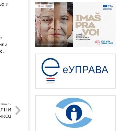
ње и
е
или
с,
чланак
АЛНИ
ЧКОЈ