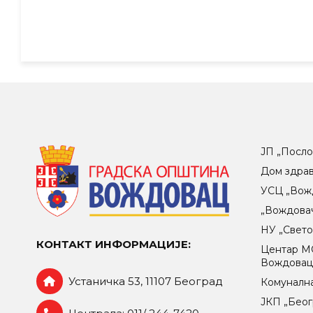
ЈП „Посло
Дом здра
УСЦ „Вож
„Вождова
НУ „Свет
КОНТАКТ ИНФОРМАЦИЈЕ:
Центар МO
Вождова
Устаничка 53, 11107 Београд
Комунална
ЈКП „Беог