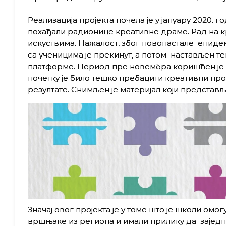
Реализација пројекта почела је у јануару 2020. 
похађали радионице креативне драме. Рад на к
искуствима. Нажалост, због новонастале епиде
са ученицима је прекинут, а потом настављен т
платформе. Период пре новембра коришћен је з
почетку је било тешко пребацити креативни проце
резултате. Снимљен је материјал који представ
Значај овог пројекта је у томе што је школи ом
вршњаке из региона и имали прилику да зајед