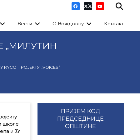
Вести
О Вождовцу
Контакт
Е „МИЛУТИН
YCO ПРОЈЕКТУ ,,VOICES”
ПРИЈЕМ КОД
ројекту
ПРЕДСЕДНИЦЕ
ри школе
ОПШТИНЕ
епа и ЈУ