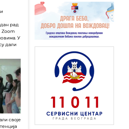
ци
едан рад
о Zoom
овима. У
су дали
али своје
тенција