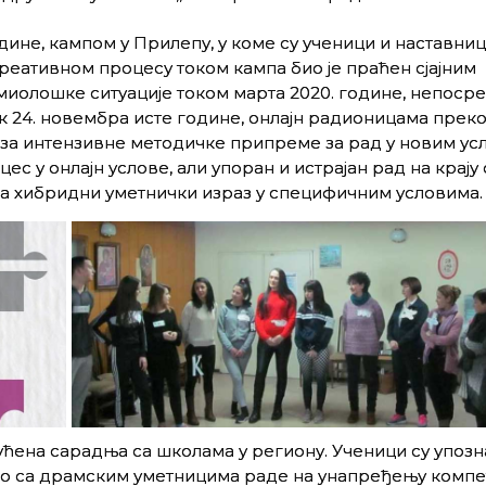
године, кампом у Прилепу, у коме су ученици и наставни
реативном процесу током кампа био је праћен сјајним
миолошке ситуације током марта 2020. године, непоср
ек 24. новембра исте године, онлајн радионицама прек
а интензивне методичке припреме за рад у новим усл
с у онлајн услове, али упоран и истрајан рад на крају 
ља хибридни уметнички израз у специфичним условима.
огућена сарадња са школама у региону. Ученици су упозн
но са драмским уметницима раде на унапређењу компе