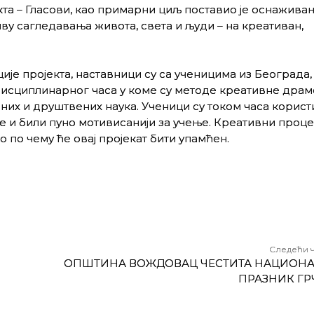
та – Гласови, као примарни циљ поставио је оснажива
у сагледавања живота, света и људи – на креативан,
је пројекта, наставници су са ученицима из Београда,
сциплинарног часа у коме су методе креативне драм
х и друштвених наука. Ученици су током часа корист
 и били пуно мотивисанији за учење. Креативни проце
 по чему ће овај пројекат бити упамћен.
Следећи 
ОПШТИНА ВОЖДОВАЦ ЧЕСТИТА НАЦИОН
ПРАЗНИК ГР