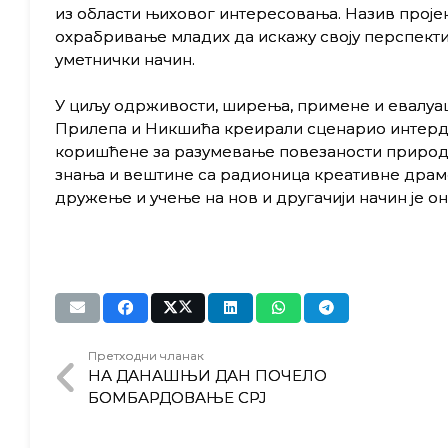
из области њиховог интересовања. Назив пројек
охрабривање младих да искажу своју перспектив
уметнички начин.
У циљу одрживости, ширења, примене и евалуаци
Прилепа и Никшића креирали сценарио интерди
коришћене за разумевање повезаности природни
знања и вештине са радионица креативне драме
дружење и учење на нов и другачији начин је оно
Претходни чланак
НА ДАНАШЊИ ДАН ПОЧЕЛО
БОМБАРДОВАЊЕ СРЈ