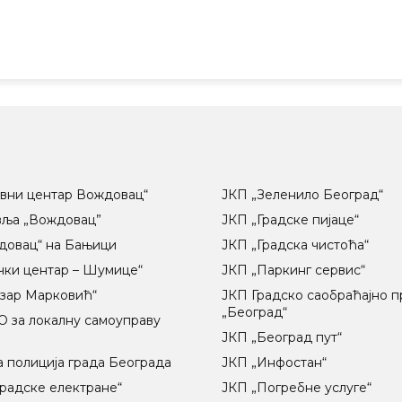
вни центар Вождовац“
ЈКП „Зеленило Београд“
вља „Вождовац”
ЈКП „Градске пијаце“
довац“ на Бањици
ЈКП „Градска чистоћа“
чки центар – Шумице“
ЈКП „Паркинг сервис“
озар Марковић“
ЈКП Градско саобраћајно 
„Београд“
 за локалну самоуправу
ц
ЈКП „Београд пут“
 полиција града Београда
ЈКП „Инфостан“
радске електране“
ЈКП „Погребне услуге“