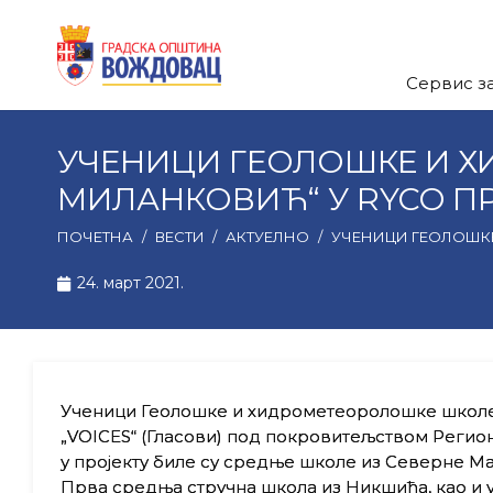
Сервис з
УЧЕНИЦИ ГЕОЛОШКЕ И 
МИЛАНКОВИЋ“ У RYCO ПРО
ПОЧЕТНА
/
ВЕСТИ
/
АКТУЕЛНО
/
УЧЕНИЦИ ГЕОЛОШКЕ
24. март 2021.
Ученици Геолошке и хидрометеоролошке школе „
„VOICES“ (Гласови) под покровитељством Регио
у пројекту биле су средње школе из Северне Ма
Прва средња стручна школа из Никшића, као и у