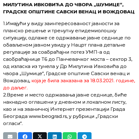
МИЛУТИНА ИВКОВИЋА ДО ЧВОРА „ШУМИЦЕ“,
ГРАДСКЕ ОПШТИНЕ САВСКИ ВЕНАЦ И ВОЖДОВАЦ
1.Имајући у виду заинтересованост јавности за
планско решење и тренутну епидемиолошку
ситуацију, одлаже се одржавање јавне седнице по
обављеном јавном увиду у Нацрт плана детаљне
регулације за соабраћајни потез УМП-а од
саобраћајнице Т6 до Панчевачког моста – сектор 3,
од изласка из тунела у Др Милутина Ивковића до
чвора „Шумице“, Градске општине Савски венац и
Вождовац,
која је била заказана за 18.03.2021. године,
до даљег.
2.Време и место одржавања јавне седнице, биће
накнадно оглашени у дневном и локалном листу,
као и на званичној Интернет презентацији Града
Београда www.beograd.rs, у рубрици „Градски
огласи“.