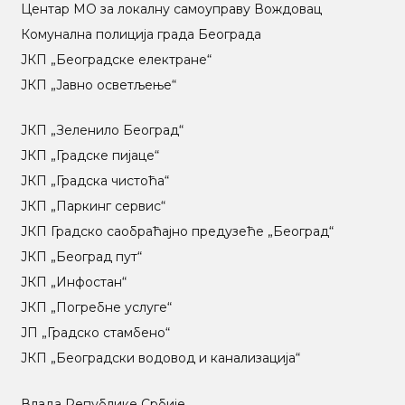
Центар МO за локалну самоуправу Вождовац
Комунална полиција града Београда
ЈКП „Београдске електране“
ЈКП „Јавно осветљење“
ЈКП „Зеленило Београд“
ЈКП „Градске пијаце“
ЈКП „Градска чистоћа“
ЈКП „Паркинг сервис“
ЈКП Градско саобраћајно предузеће „Београд“
ЈКП „Београд пут“
ЈКП „Инфостан“
ЈКП „Погребне услуге“
ЈП „Градско стамбено“
ЈКП „Београдски водовод и канализација“
Влада Републике Србије