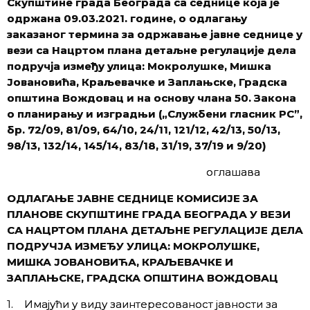
Скупштине града Београда са седнице која је
одржана 09.03.2021. године, о одлагању
заказаног термина за одржавање јавне седнице у
вези са Нацртом плана детаљне регулације дела
подручја између улица: Мокролушке, Мишка
Јовановића, Краљевачке и Заплањске, Градска
општина Вождовац и на основу члана 50. Закона
о планирању и изградњи („Службени гласник РС”,
бр. 72/09, 81/09, 64/10, 24/11, 121/12, 42/13, 50/13,
98/13, 132/14, 145/14, 83/18, 31/19, 37/19 и 9/20)
оглашава
ОДЛАГАЊЕ ЈАВНЕ СЕДНИЦЕ КОМИСИЈЕ ЗА
ПЛАНОВЕ СКУПШТИНЕ ГРАДА БЕОГРАДА У ВЕЗИ
СА НАЦРТОМ ПЛАНА ДЕТАЉНЕ РЕГУЛАЦИЈЕ ДЕЛА
ПОДРУЧЈА ИЗМЕЂУ УЛИЦА: МОКРОЛУШКЕ,
МИШКА ЈОВАНОВИЋА, КРАЉЕВАЧКЕ И
ЗАПЛАЊСКЕ, ГРАДСКА ОПШТИНА ВОЖДОВАЦ
1. Имајући у виду заинтересованост јавности за