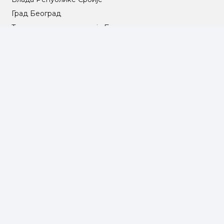
Град Београд
Туристичка организација Београда
РГЗ – Републички геодетски завод
АПР – Агенција за привредне регистре