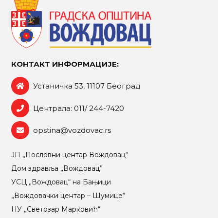
КОНТАКТ ИНФОРМАЦИЈЕ:
Устаничка 53, 11107 Београд
Централа: 011/ 244-7420
opstina@vozdovac.rs
ЈП „Пословни центар Вождовац“
Дом здравља „Вождовац”
УСЦ „Вождовац“ на Бањици
„Вождовачки центар – Шумице“
НУ „Светозар Марковић“