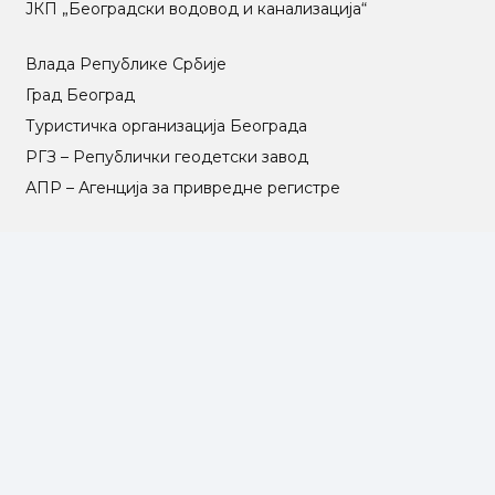
ЈКП „Београдски водовод и канализација“
Влада Републике Србије
Град Београд
Туристичка организација Београда
РГЗ – Републички геодетски завод
АПР – Агенција за привредне регистре
©2025 Opština Voždovac. Designed by
NEXT VISION