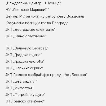
„Вождовачки центар – Шумице“
НУ „Светозар Марковић“
Центар МO за локалну самоуправу Вождовац
Комунална полиција града Београда
ЈКП „Београдске електране“
ЈКП „Јавно осветљење“
ЈКП „Зеленило Београд“
ЈКП „Градске пијаце“
ЈКП „Градска чистоћа“
ЈКП „Паркинг сервис“
ЈКП Градско саобраћајно предузеће „Београд“
ЈКП „Београд пут“
ЈКП „Инфостан“
ЈКП „Погребне услуге“
ЈП „Градско стамбено“