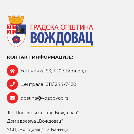
КОНТАКТ ИНФОРМАЦИЈЕ:
Устаничка 53, 11107 Београд
Централа: 011/ 244-7420
opstina@vozdovac.rs
ЈП „Пословни центар Вождовац“
Дом здравља „Вождовац”
УСЦ „Вождовац“ на Бањици