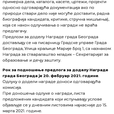
примерка дела, каталога, касете, цртежи, пројекти
односно одговарајућа документација ако по
природи ствари дело није могуће доставити, радна
биографија кандидата, критике, стручна мишљења),
која се након одлучивања о награди не враћа
предлагачу.
Предлози за доделу Награде града Београда
достављају се на писарницу Градске управе Града
Београда, Улица краљице Марије број 1, са назнаком:
Награда за стваралаштво младих – Секретаријат за
образовање и дечју заштиту.
Рок за подношење предлога за доделу Награде
града Београда је 20. фебруар 2021. године
.
Одлуку о додели награде доноси одговарајућа
комисија.
Пре доношења одлуке о награди, листа
предложених кандидата који испуњавају услове
објављује се у дневним листовима најкасније до 15.
марта 2021. године.