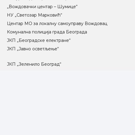
„Вождовачки центар – Шумице“
НУ „Светозар Марковић“
Центар МO за локалну самоуправу Вождовац
Комунална полиција града Београда
ЈКП „Београдске електране“
ЈКП „Јавно осветљење“
ЈКП „Зеленило Београд“
ЈКП „Градске пијаце“
ЈКП „Градска чистоћа“
ЈКП „Паркинг сервис“
ЈКП Градско саобраћајно предузеће „Београд“
ЈКП „Београд пут“
ЈКП „Инфостан“
ЈКП „Погребне услуге“
ЈП „Градско стамбено“