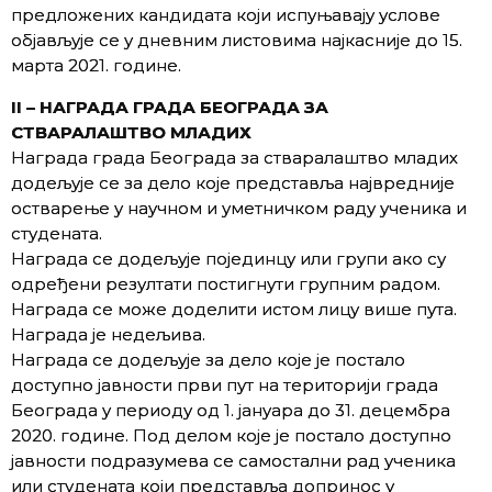
предложених кандидата који испуњавају услове
објављује се у дневним листовима најкасније до 15.
марта 2021. године.
II – НАГРАДА ГРАДА БЕОГРАДА ЗА
СТВАРАЛАШТВО МЛАДИХ
Награда града Београда за стваралаштво младих
додељује се за дело које представља највредније
остварење у научном и уметничком раду ученика и
студената.
Награда се додељује појединцу или групи ако су
одређени резултати постигнути групним радом.
Награда се може доделити истом лицу више пута.
Награда је недељива.
Награда се додељује за дело које је постало
доступно јавности први пут на територији града
Београда у периоду од 1. јануара до 31. децембра
2020. године. Под делом које је постало доступно
јавности подразумева се самостални рад ученика
или студената који представља допринос у