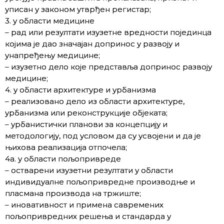
уписан у законом утврђен регистар;
3. у области медицине
– рад или резултати изузетне вредности појединца
којима је дао значајан допринос у развоју и
унапређењу медицине;
– изузетно дело које представља допринос развоју
медицине;
4. у области архитектуре и урбанизма
– реализовано дело из области архитектуре,
урбанизма или реконструкције објеката;
– урбанистички планови за концепцију и
методологију, под условом да су усвојени и да је
њихова реализација отпочела;
4а. у области пољопривреде
– остварени изузетни резултати у области
индивидуалне пољопривредне производње и
пласмана производа на тржиште;
– иновативност и примена савремених
пољопривредних решења и стандарда у