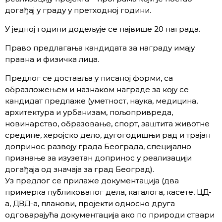
догађај у граду у претходној години.
У једној години додељује се највише 20 награда.
Право предлагања кандидата за награду имају
правна и физичка лица.
Предлог се доставља у писаној форми, са
образложењем и назнаком награде за коју се
кандидат предлаже (уметност, наука, медицина,
архитектура и урбанизам, пољопривреда,
новинарство, образовање, спорт, заштита животне
средине, херојско дело, дугогодишњи рад и трајан
допринос развоју града Београда, специјално
признање за изузетан допринос у реализацији
догађаја од значаја за град Београд).
Уз предлог се прилаже документација (два
примерка публикованог дела, каталога, касете, ЦД-
а, ДВД-а, планови, пројекти односно друга
одговарајућа документација ако по природи ствари