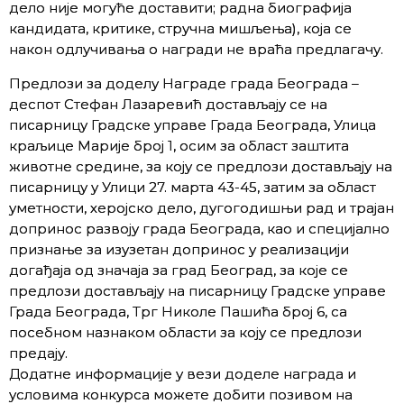
дело није могуће доставити; радна биографија
кандидата, критике, стручна мишљења), која се
након одлучивања о награди не враћа предлагачу.
Предлози за доделу Награде града Београда –
деспот Стефан Лазаревић достављају се на
писарницу Градске управе Града Београда, Улица
краљице Марије број 1, осим за област заштита
животне средине, за коју се предлози достављају на
писарницу у Улици 27. марта 43-45, затим за област
уметности, херојско дело, дугогодишњи рад и трајан
допринос развоју града Београда, као и специјално
признање за изузетан допринос у реализацији
догађаја од значаја за град Београд, за које се
предлози достављају на писарницу Градске управе
Града Београда, Трг Николе Пашића број 6, са
посебном назнаком области за коју се предлози
предају.
Додатне информације у вези доделе награда и
условима конкурса можете добити позивом на