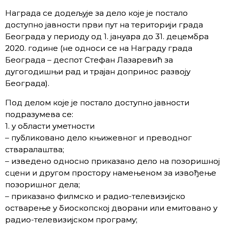
Награда се додељује за дело које је постало
доступно јавности први пут на територији града
Београда у периоду од 1. јануара до 31. децембра
2020. године (не односи се на Награду града
Београда – деспот Стефан Лазаревић за
дугогодишњи рад и трајан допринос развоју
Београда).
Под делом које је постало доступно јавности
подразумева се:
1. у области уметности
– публиковано дело књижевног и преводног
стваралаштва;
– изведено односно приказано дело на позоришној
сцени и другом простору намењеном за извођење
позоришног дела;
– приказано филмско и радио-телевизијско
остварење у биоскопској дворани или емитовано у
радио-телевизијском програму;