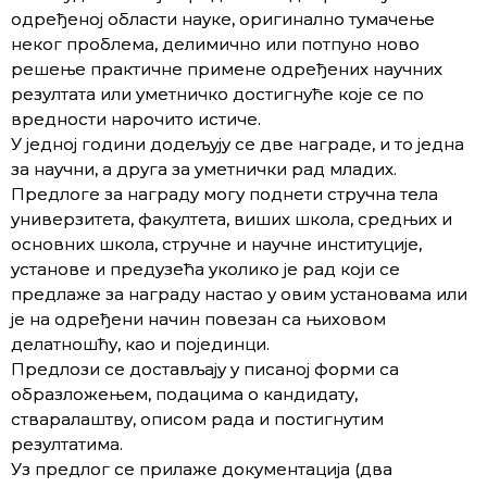
одређеној области науке, оригинално тумачење
неког проблема, делимично или потпуно ново
решење практичне примене одређених научних
резултата или уметничко достигнуће које се по
вредности нарочито истиче.
У једној години додељују се две награде, и то једна
за научни, а друга за уметнички рад младих.
Предлоге за награду могу поднети стручна тела
универзитета, факултета, виших школа, средњих и
основних школа, стручне и научне институције,
установе и предузећа уколико је рад који се
предлаже за награду настао у овим установама или
је на одређени начин повезан са њиховом
делатношћу, као и појединци.
Предлози се достављају у писаној форми са
образложењем, подацима о кандидату,
стваралаштву, описом рада и постигнутим
резултатима.
Уз предлог се прилаже документација (два