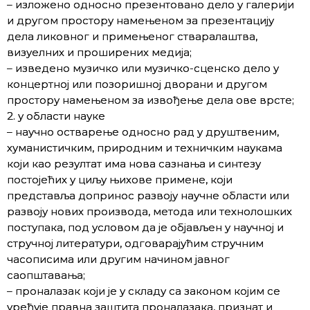
– изложено односно презентовано дело у галерији
и другом простору намењеном за презентацију
дела ликовног и примењеног стваралаштва,
визуелних и проширених медија;
– изведено музичко или музичко-сценско дело у
концертној или позоришној дворани и другом
простору намењеном за извођење дела ове врсте;
2. у области науке
– научно остварење односно рад у друштвеним,
хуманистичким, природним и техничким наукама
који као резултат има нова сазнања и синтезу
постојећих у циљу њихове примене, који
представља допринос развоју научне области или
развоју нових производа, метода или технолошких
поступака, под условом да је објављен у научној и
стручној литератури, одговарајућим стручним
часописима или другим начином јавног
саопштавања;
– проналазак који је у складу са законом којим се
уређује правна заштита проналазака, признат и