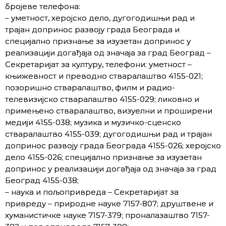
бројеве телефона:
– уметност, херојско дело, дугогодишњи рад и
трајан допринос развоју града Београда и
специјално признање за изузетан допринос у
реализацији догађаја од значаја за град Београд –
Секретаријат за културу, телефони: уметност –
књижевност и преводно стваралаштво 4155-021;
позоришно стваралаштво, филм и радио-
телевизијско стваралаштво 4155-029; ликовно и
примењено стваралаштво, визуелни и проширени
медији 4155-038; музика и музичко-сценско
стваралаштво 4155-039; дугогодишњи рад и трајан
допринос развоју града Београда 4155-026; херојско
дело 4155-026; специјално признање за изузетан
допринос у реализацији догађаја од значаја за град
Београд 4155-038;
– наука и пољопривреда – Секретаријат за
привреду – природне науке 7157-807; друштвене и
хуманистичке науке 7157-379; проналазаштво 7157-