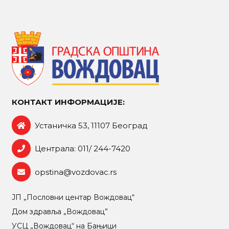
КОНТАКТ ИНФОРМАЦИЈЕ:
Устаничка 53, 11107 Београд
Централа: 011/ 244-7420
opstina@vozdovac.rs
ЈП „Пословни центар Вождовац“
Дом здравља „Вождовац”
УСЦ „Вождовац“ на Бањици