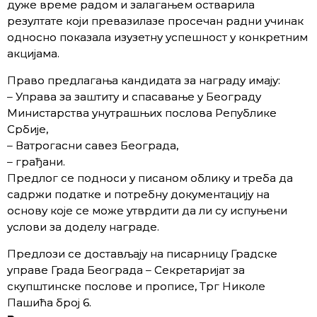
дуже време радом и залагањем остварила
резултате који превазилазе просечан радни учинак
односно показала изузетну успешност у конкретним
акцијама.
Право предлагања кандидата за награду имају:
– Управа за заштиту и спасавање у Београду
Министарства унутрашњих послова Републике
Србије,
– Ватрогасни савез Београда,
– грађани.
Предлог се подноси у писаном облику и треба да
садржи податке и потребну документацију на
основу које се може утврдити да ли су испуњени
услови за доделу награде.
Предлози се достављају на писарницу Градске
управе Града Београда – Секретаријат за
скупштинске послове и прописе, Трг Николе
Пашића број 6.