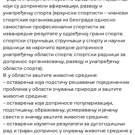
који су допринели афирмацији, развоју и
унапређењу спорта (врхунски спортисти – чланови
спортских организација из Београда односно
самостални професионални спортисти за
изванредне резултате у одређеној грани спорта;
спортски стручњаци, стручњаци у спорту и научни
радници за нарочито вредне доприносе
унапређењу области спорта; спортски радници за
допринос организовању, развоју и унапређењу
области спорта);
8. у области заштите животне средине:
– остварења која подстичу решавање појединачних
проблема у области очувања природе и заштите
животне средине;
– остварења која доприносе популаризацији,
подстицању, образовању, усмеравању и јачању
свести о значају заштите животне средине;
– остварени изузетни резулатати за дугогодишњи
рад и трајан допринос у очувању животне средине у