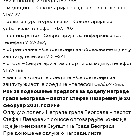
382 и пољопривреда 7157-398;
– медицина – Секретаријат за здравство, телефон
7157-271;
– архитектура и урбанизам – Секретаријат за
урбанизам, телефон 7157-203;
– новинарство – Секретаријат за информисање,
телефон 7157-362;
– образовање – Секретаријат за образовање и дечју
заштиту, телефон 7157-541;
– спорт – Секретаријат за спорт и омладину, телефон
7157-488.
– заштита животне средине – Секретаријат за
заштиту животне средине – телефон 063/324-565.
Рок за подношење предлога за доделу Награде
града Београда – деспот Стефан Лазаревић је 20.
фебруар 2021. године
.
Одлуку о додели Награде града Београда – деспот
Стефан Лазаревић доносе одговарајуће комисије
које је именовала Скупштина Града Београда.
Пре доношења одлуке о награди, листа