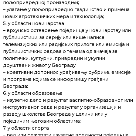
пољопривредној производњи;
– улагање у пољопривредно газдинство и примена
нових агротехничких мера и технологија;
5. у области новинарства
– врхунско остварење појединца у новинарству или
публицистици, за серију или више написа,
телевизијских или радијских прилога или емисија и
публицистичких радова о темама од значаја за
политички, културни, привредни и укупни
друштвени живот у Београду;
– креативни допринос уређивању рубрике, емисије
и програма којима се информишу грађани
Београда;
6. у области образовања
– изузетно дело и резултат васпитно-образовног или
инструктивног рада и резултат у организацији и
развоју школства Београда у целини или у
појединим његовим областима;
7. у области спорта
– рад или резултати изузетне вредности појединца