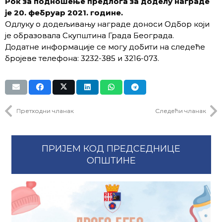
Рок за подношење предлога за доделу награде
је 20. фебруар 2021. године.
Одлуку о додељивању награде доноси Одбор који
је образовала Скупштина Града Београда.
Додатне информације се могу добити на следеће
бројеве телефона: 3232-385 и 3216-073.
Претходни чланак
Следећи чланак
ПРИЈЕМ КОД ПРЕДСЕДНИЦЕ
ОПШТИНЕ