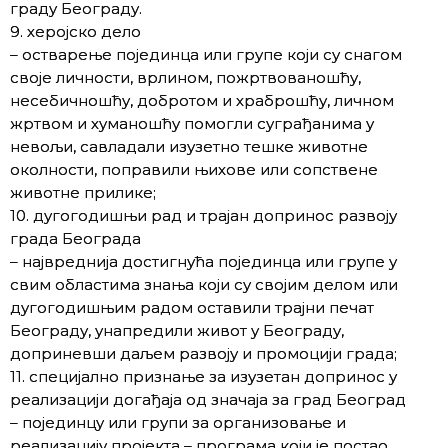
граду Београду.
9. херојско дело
– остварење појединца или групе који су снагом
своје личности, врлином, пожртвованошћу,
несебичношћу, добротом и храброшћу, личном
жртвом и хуманошћу помогли суграђанима у
невољи, савладали изузетно тешке животне
околности, поправили њихове или сопствене
животне прилике;
10. дугогодишњи рад и трајан допринос развоју
града Београда
– највреднија достигнућа појединца или групе у
свим областима знања који су својим делом или
дугогодишњим радом оставили трајни печат
Београду, унапредили живот у Београду,
доприневши даљем развоју и промоцији града;
11. специјално признање за изузетан допринос у
реализацији догађаја од значаја за град Београд
– појединцу или групи за организовање и
реализацију пројекта – програма који је постао