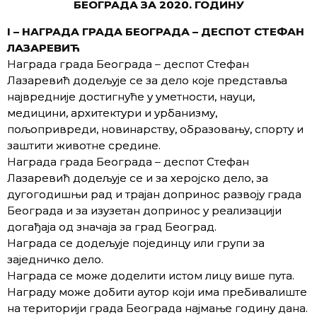
БЕОГРАДА ЗА 2020. ГОДИНУ
I – НАГРАДА ГРАДА БЕОГРАДА – ДЕСПОТ СТЕФАН
ЛАЗАРЕВИЋ
Награда града Београда – деспот Стефан
Лазаревић додељује се за дело које представља
највредније достигнуће у уметности, науци,
медицини, архитектури и урбанизму,
пољопривреди, новинарству, образовању, спорту и
заштити животне средине.
Награда града Београда – деспот Стефан
Лазаревић додељује се и за херојско дело, за
дугогодишњи рад и трајан допринос развоју града
Београда и за изузетан допринос у реализацији
догађаја од значаја за град Београд.
Награда се додељује појединцу или групи за
заједничко дело.
Награда се може доделити истом лицу више пута.
Награду може добити аутор који има пребивалиште
на територији града Београда најмање годину дана.