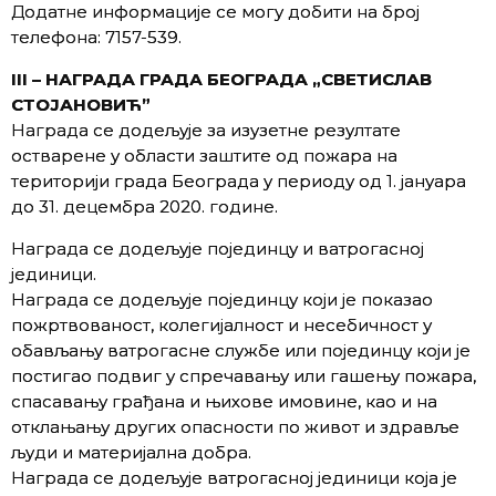
Додатне информације се могу добити на број
телефона: 7157-539.
III – НАГРАДА ГРАДА БЕОГРАДА „СВЕТИСЛАВ
СТОЈАНОВИЋ”
Награда се додељује за изузетне резултате
остварене у области заштите од пожара на
територији града Београда у периоду од 1. јануара
до 31. децембра 2020. године.
Награда се додељује појединцу и ватрогасној
јединици.
Награда се додељује појединцу који је показао
пожртвованост, колегијалност и несебичност у
обављању ватрогасне службе или појединцу који је
постигао подвиг у спречавању или гашењу пожара,
спасавању грађана и њихове имовине, као и на
отклањању других опасности по живот и здравље
људи и материјална добра.
Награда се додељује ватрогасној јединици која је