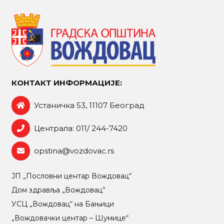
КОНТАКТ ИНФОРМАЦИЈЕ:
Устаничка 53, 11107 Београд
Централа: 011/ 244-7420
opstina@vozdovac.rs
ЈП „Пословни центар Вождовац“
Дом здравља „Вождовац”
УСЦ „Вождовац“ на Бањици
„Вождовачки центар – Шумице“