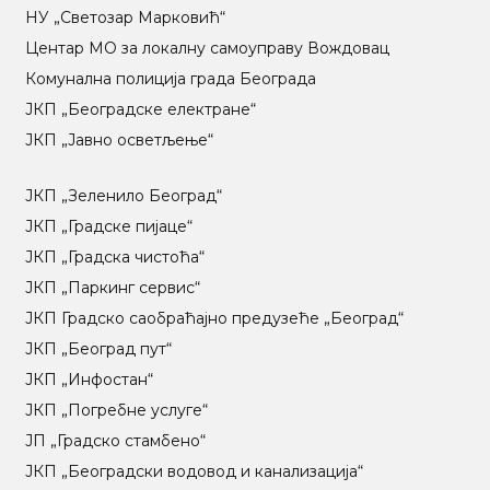
НУ „Светозар Марковић“
Центар МO за локалну самоуправу Вождовац
Комунална полиција града Београда
ЈКП „Београдске електране“
ЈКП „Јавно осветљење“
ЈКП „Зеленило Београд“
ЈКП „Градске пијаце“
ЈКП „Градска чистоћа“
ЈКП „Паркинг сервис“
ЈКП Градско саобраћајно предузеће „Београд“
ЈКП „Београд пут“
ЈКП „Инфостан“
ЈКП „Погребне услуге“
ЈП „Градско стамбено“
ЈКП „Београдски водовод и канализација“