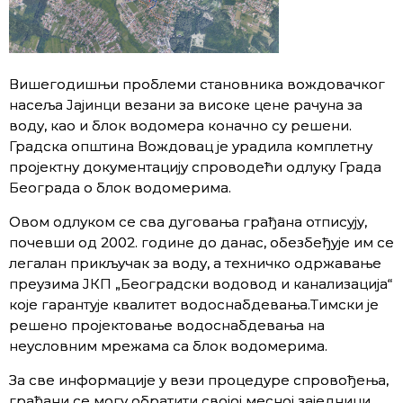
Вишегодишњи проблеми становника вождовачког
насеља Јајинци везани за високе цене рачуна за
воду, као и блок водомера коначно су решени.
Градска општина Вождовац је урадила комплетну
пројектну документацију спроводећи одлуку Града
Београда о блок водомерима.
Овом одлуком се сва дуговања грађана отписују,
почевши од 2002. године до данас, обезбеђује им се
легалан прикључак за воду, а техничко одржавање
преузима ЈКП „Београдски водовод и канализација“
које гарантује квалитет водоснабдевања.Тимски је
решено пројектовање водоснабдевања на
неусловним мрежама са блок водомерима.
За све информације у вези процедуре спровођења,
грађани се могу обратити својој месној заједници