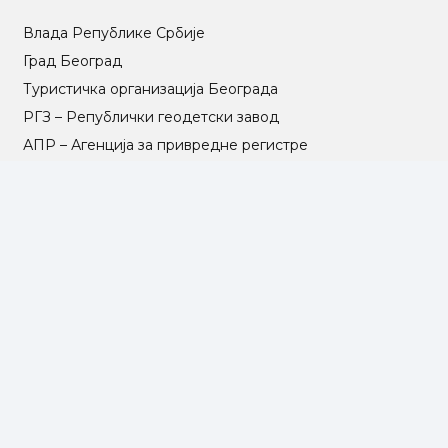
Влада Републике Србије
Град Београд
Туристичка организација Београда
РГЗ – Републички геодетски завод
АПР – Агенција за привредне регистре
©2025 Opština Voždovac. Designed by
NEXT VISION