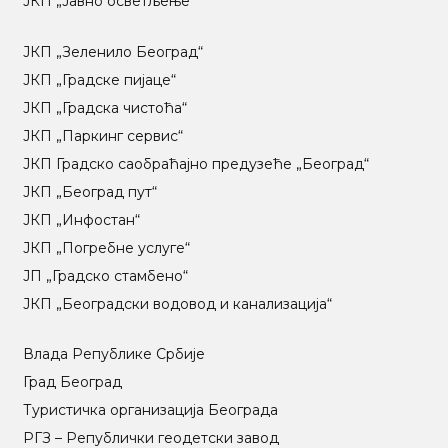
ЈКП „Јавно осветљење“
ЈКП „Зеленило Београд“
ЈКП „Градске пијаце“
ЈКП „Градска чистоћа“
ЈКП „Паркинг сервис“
ЈКП Градско саобраћајно предузеће „Београд“
ЈКП „Београд пут“
ЈКП „Инфостан“
ЈКП „Погребне услуге“
ЈП „Градско стамбено“
ЈКП „Београдски водовод и канализација“
Влада Републике Србије
Град Београд
Туристичка организација Београда
РГЗ – Републички геодетски завод