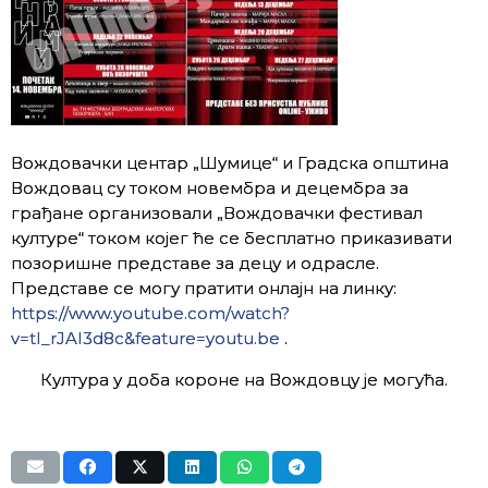
Вождовачки центар „Шумице“ и Градска општина
Вождовац су током новембра и децембра за
грађане организовали „Вождовачки фестивал
културе“ током којег ће се бесплатно приказивати
позоришне представе за децу и одрасле.
Представе се могу пратити онлајн на линку:
https://www.youtube.com/watch?
v=tI_rJAI3d8c&feature=youtu.be
.
Култура у доба короне на Вождовцу је могућа.