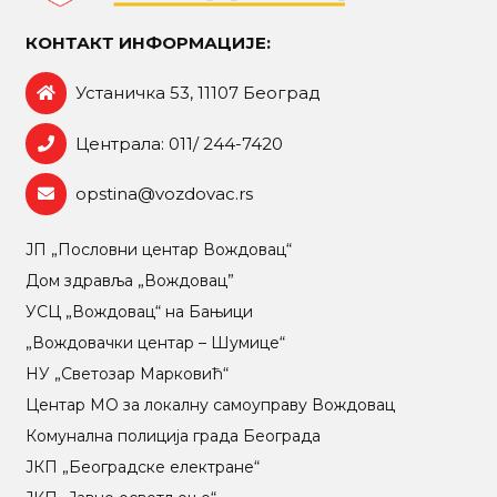
КОНТАКТ ИНФОРМАЦИЈЕ:
Устаничка 53, 11107 Београд
Централа: 011/ 244-7420
opstina@vozdovac.rs
ЈП „Пословни центар Вождовац“
Дом здравља „Вождовац”
УСЦ „Вождовац“ на Бањици
„Вождовачки центар – Шумице“
НУ „Светозар Марковић“
Центар МO за локалну самоуправу Вождовац
Комунална полиција града Београда
ЈКП „Београдске електране“