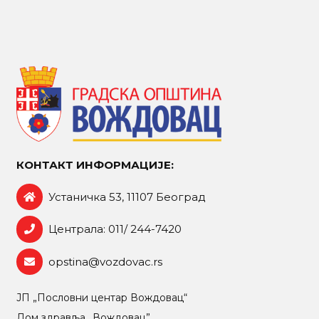
КОНТАКТ ИНФОРМАЦИЈЕ:
Устаничка 53, 11107 Београд
Централа: 011/ 244-7420
opstina@vozdovac.rs
ЈП „Пословни центар Вождовац“
Дом здравља „Вождовац”