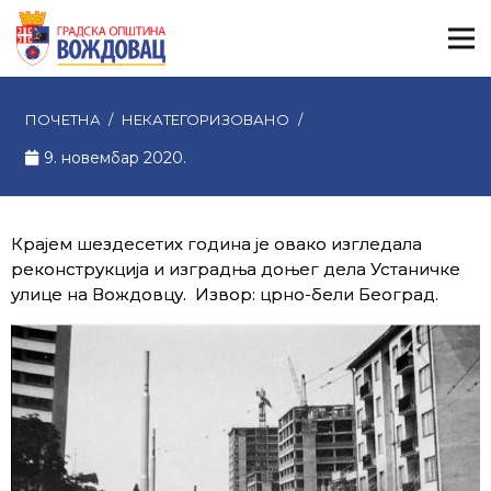
ПОЧЕТНА
/
НЕКАТЕГОРИЗОВАНО
/
9. новембар 2020.
Крајем шездесетих година је овако изгледала
реконструкција и изградња доњег дела Устаничке
улице на Вождовцу. Извор: црно-бели Београд.