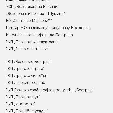
УСЦ „Вождовац“ на Бањици
„Вождовачки центар – Шумице“
НУ „Светозар Марковић“
Центар МO за локалну самоуправу Вождовац
Комунална полиција града Београда
ЈКП „Београдске електране“
ЈКП „Јавно осветљење“
ЈКП „Зеленило Београд“
ЈКП „Градске пијаце“
ЈКП „Градска чистоћа“
ЈКП „Паркинг сервис“
ЈКП Градско саобраћајно предузеће „Београд“
ЈКП „Београд пут“
ЈКП „Инфостан“
ЈКП „Погребне услуге“