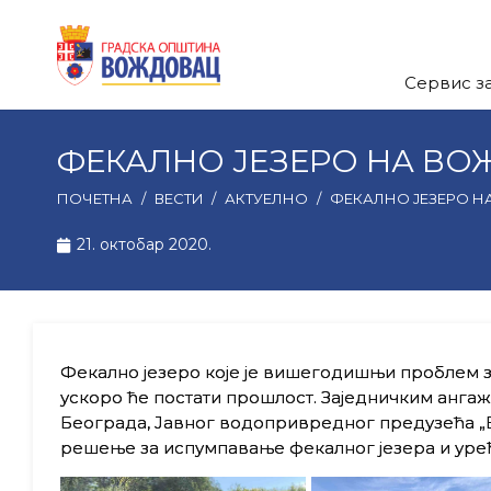
Сервис з
ФЕКАЛНО ЈЕЗЕРО НА В
ПОЧЕТНА
/
ВЕСТИ
/
АКТУЕЛНО
/
ФЕКАЛНО ЈЕЗЕРО 
21. октобар 2020.
Фекално језеро које је вишегодишњи проблем 
ускоро ће постати прошлост. Заједничким анг
Београда, Јавног водопривредног предузећа „
решење за испумпавање фекалног језера и уре