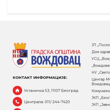
ЈП „Посло
Дом здра
УСЦ „Вож
„Вождова
НУ „Свет
КОНТАКТ ИНФОРМАЦИЈЕ:
Центар МO
Вождова
Устаничка 53, 11107 Београд
Комунална
ЈКП „Беог
Централа: 011/ 244-7420
ЈКП „Јавн