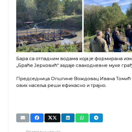
Бара са отпадним водама која је формирана из
„Браће Јерковић“ задаје свакодневне муке гра
Председница Општине Вождовац Ивана Томић Ил
ових насеља реши ефикасно и трајно.
Претходни чланак