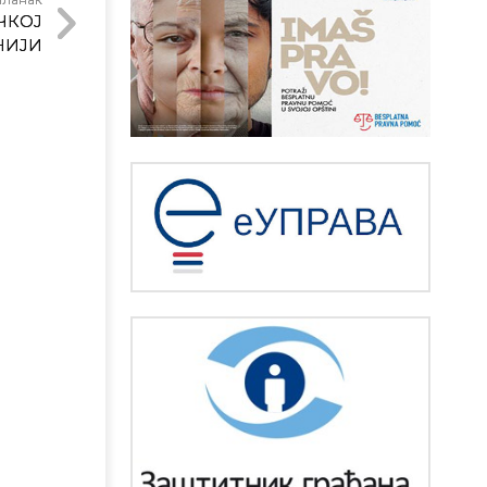
ЧКОЈ
НИЈИ