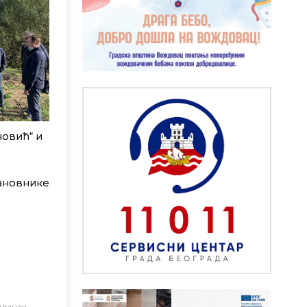
новић“ и
ановнике
чланак