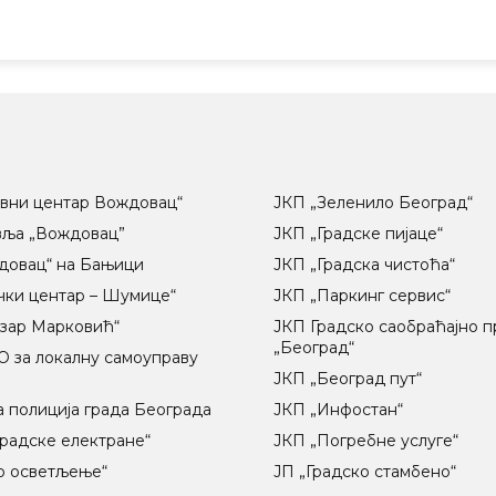
вни центар Вождовац“
ЈКП „Зеленило Београд“
вља „Вождовац”
ЈКП „Градске пијаце“
довац“ на Бањици
ЈКП „Градска чистоћа“
чки центар – Шумице“
ЈКП „Паркинг сервис“
озар Марковић“
ЈКП Градско саобраћајно 
„Београд“
 за локалну самоуправу
ц
ЈКП „Београд пут“
 полиција града Београда
ЈКП „Инфостан“
радске електране“
ЈКП „Погребне услуге“
о осветљење“
ЈП „Градско стамбено“