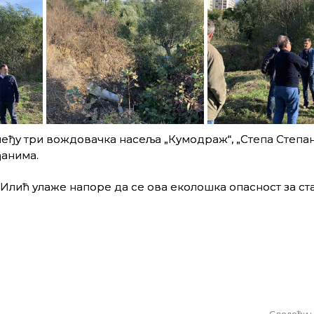
међу три вождовачка насеља „Кумодраж“, „Степа Степа
ђанима.
ић улаже напоре да се ова еколошка опасност за ст
Следећи 