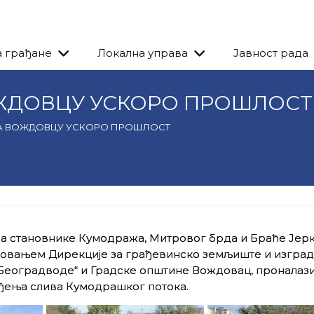
а грађане
Локална управа
Јавност рада
ОЖДОВЦУ УСКОРО ПРОШЛОСТ
НА ВОЖДОВЦУ УСКОРО ПРОШЛОСТ
за становнике Кумодража, Митровог брда и Браће Јер
ажовањем Дирекције за грађевинско земљиште и изгра
Београдводе“ и Градске општине Вождовац, проналази
ђења слива Кумодрашког потока.