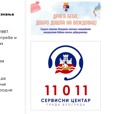
 знања
1987.
отребе и
аз
за
 да
ење
ародне