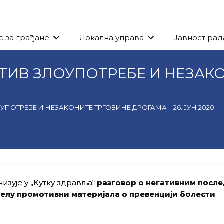
с за грађане
Локална управа
Јавност рад
ИВ ЗЛОУПОТРЕБЕ И НЕЗАКО
ОТРЕБЕ И НЕЗАКОНИТЕ ТРГОВИНЕ ДРОГАМА – 26. ЈУН 2020.
изује у „Кутку здравља“
разговор о негативним посл
елу промотивни материјала о превенцији болести