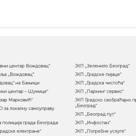
вни центар Вождовац“
ЈКП „Зеленило Београд“
вља „Вождовац”
ЈКП „Градске пијаце“
довац“ на Бањици
ЈКП „Градска чистоћа“
чки центар – Шумице“
ЈКП „Паркинг сервис“
озар Марковић“
ЈКП Градско саобраћајно 
„Београд“
 за локалну самоуправу
ц
ЈКП „Београд пут“
 полиција града Београда
ЈКП „Инфостан“
радске електране“
ЈКП „Погребне услуге“