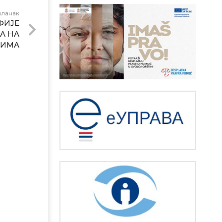
чланак
АФИЈЕ
А НА
ДИМА