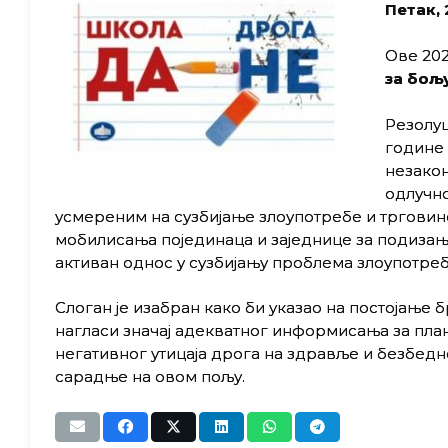
Петак, 
Ове 20
за бољу
Резолуц
године 
незакон
одлучно
усмереним на сузбијање злоупотребе и трговин
мобилисања појединаца и заједнице за подизањ
активан однос у сузбијању проблема злоупотреб
Слоган је изабран како би указао на постојање 
нагласи значај адекватног информисања за пл
негативног утицаја дрога на здравље и безбед
сарадње на овом пољу.