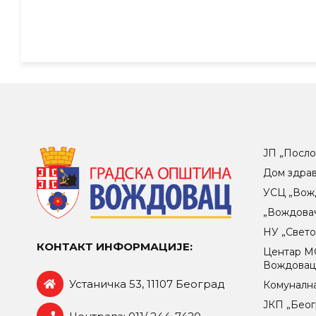
ЈП „Посло
Дом здра
УСЦ „Вож
„Вождова
НУ „Свет
КОНТАКТ ИНФОРМАЦИЈЕ:
Центар МO
Вождова
Устаничка 53, 11107 Београд
Комунална
ЈКП „Беог