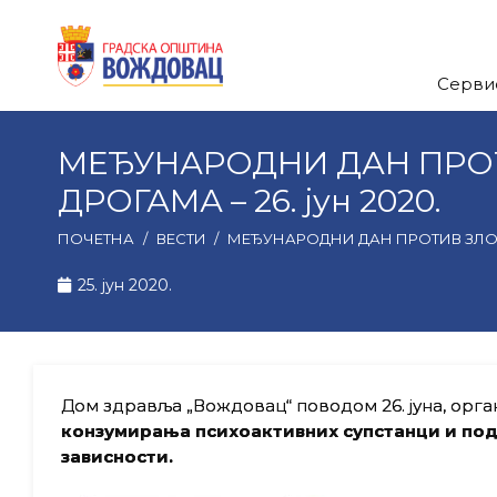
Серви
МЕЂУНАРОДНИ ДАН ПРОТ
ДРОГАМА – 26. јун 2020.
ПОЧЕТНА
/
ВЕСТИ
/
МЕЂУНАРОДНИ ДАН ПРОТИВ ЗЛОУП
25. јун 2020.
Дом здравља „Вождовац“ поводом 26. јуна, орган
конзумирања психоактивних супстанци и под
зависности.