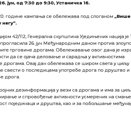
26. јун, од 7:30 до 9:30, Устаничка 16.
20. године кампања се обележава под слоганом
„Више
 негу“.
ијом 42/112, Генерална скупштина Уједињених нација је 
прогласила 26. јун Међународним даном против злоуп
ите трговине дрогама. Обележавање овог дана је изр
сти да се ојача деловање и сарадња у активностима
е дрогама. Овај дан обележава се широм света у циљу
е свести о последицама употребе дрога по друштво и 
е дрога.
бројних дезинформација у вези са дрогама и има за циљ
анирање и спровођење активности усмерених на смањ
ност појединаца и друштва, као и за побољшање међун