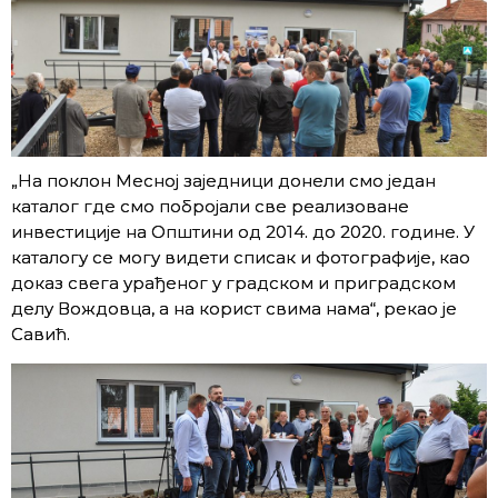
„На поклон Месној заједници донели смо један
каталог где смо побројали све реализоване
инвестиције на Општини од 2014. до 2020. године. У
каталогу се могу видети списак и фотографије, као
доказ свега урађеног у градском и приградском
делу Вождовца, а на корист свима нама“, рекао је
Савић.