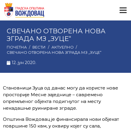
СВЕЧАНО ОТВОРЕНА НОВА
ЗГРАДА МЗ „ЗУЦЕ“
ПОЧЕТНА
/
ВЕСТИ
/
АКТУЕЛНО
/
СВЕЧАНО ОТВОРЕНА НОВА ЗГРАДА МЗ „ЗУЦЕ“
12. јун 2020.
Становници Зуца од данас могу да користе нове
просторије Месне заједнице – савремено
опремљеног објекта подигнутог на месту
некадашње руиниране зграде.
Општина Вождовац је финансирала нови објекат
површине 150 квм, у оквиру којег су сала,