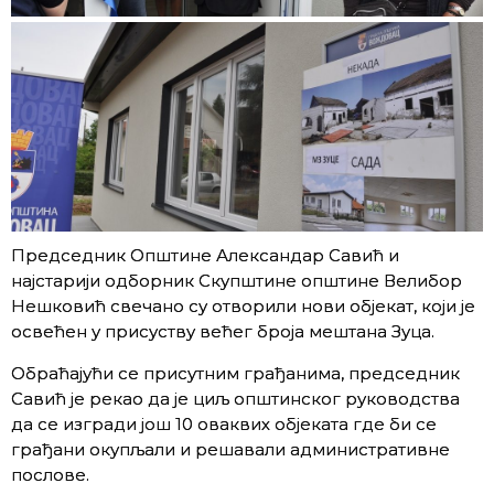
Председник Општине Александар Савић и
најстарији одборник Скупштине општине Велибор
Нешковић свечано су отворили нови објекат, који је
освећен у присуству већег броја мештана Зуца.
Обраћајући се присутним грађанима, председник
Савић је рекао да је циљ општинског руководства
да се изгради још 10 оваквих објеката где би се
грађани окупљали и решавали административне
послове.