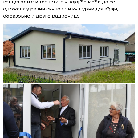
канцеларије и тоалети, а у којој ће моћи да се
одржавају разни скупови и културни догађаји,
образовне и друге радионице.