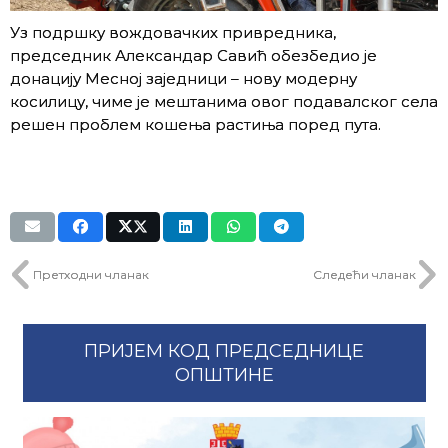
Уз подршку вождовачких привредника,
председник Александар Савић обезбедио је
донацију Месној заједници – нову модерну
косилицу, чиме је мештанима овог подавалског села
решeн проблем кошења растиња поред пута.
Претходни чланак
Следећи чланак
ПРИЈЕМ КОД ПРЕДСЕДНИЦЕ
ОПШТИНЕ