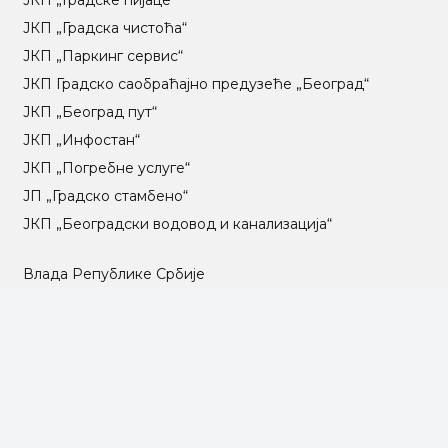
ЈКП „Градска чистоћа“
ЈКП „Паркинг сервис“
ЈКП Градско саобраћајно предузеће „Београд“
ЈКП „Београд пут“
ЈКП „Инфостан“
ЈКП „Погребне услуге“
ЈП „Градско стамбено“
ЈКП „Београдски водовод и канализација“
Влада Републике Србије
Град Београд
Туристичка организација Београда
РГЗ – Републички геодетски завод
АПР – Агенција за привредне регистре