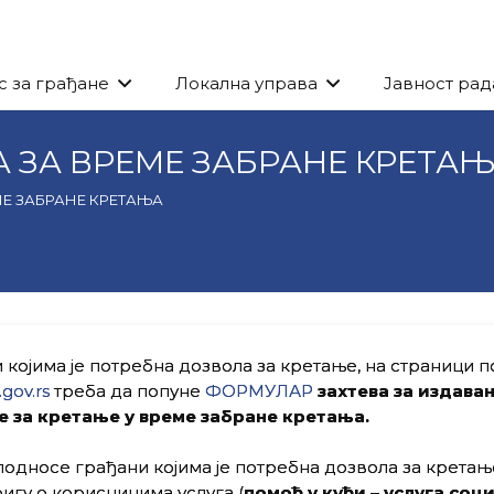
с за грађане
Локална управа
Јавност рад
А ЗА ВРЕМЕ ЗАБРАНЕ КРЕТА
МЕ ЗАБРАНЕ КРЕТАЊА
 којима је потребна дозвола за кретање, на страници п
.gov.rs
треба да попуне
ФОРМУЛАР
захтева
за издава
е за кретањe
у време забране кретања.
подносе грађани којима је потребна дозвола за кретање
игу о корисницима услуга (
помоћ у кући – услуга соц