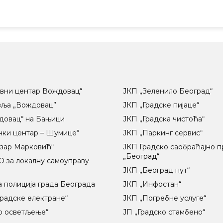
вни центар Вождовац“
ЈКП „Зеленило Београд“
вља „Вождовац”
ЈКП „Градске пијаце“
довац“ на Бањици
ЈКП „Градска чистоћа“
чки центар – Шумице“
ЈКП „Паркинг сервис“
озар Марковић“
ЈКП Градско саобраћајно 
„Београд“
 за локалну самоуправу
ц
ЈКП „Београд пут“
 полиција града Београда
ЈКП „Инфостан“
радске електране“
ЈКП „Погребне услуге“
о осветљење“
ЈП „Градско стамбено“