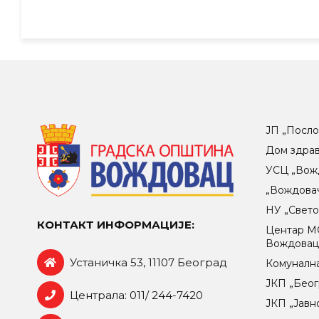
ЈП „Посло
Дом здра
УСЦ „Вож
„Вождова
НУ „Свет
КОНТАКТ ИНФОРМАЦИЈЕ:
Центар МO
Вождова
Устаничка 53, 11107 Београд
Комунална
ЈКП „Беог
Централа: 011/ 244-7420
ЈКП „Јавн