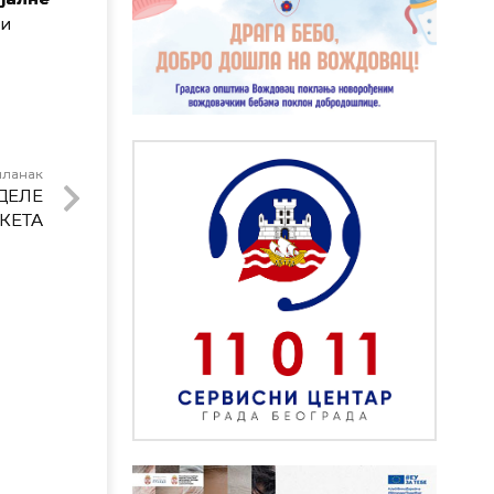
и
чланак
ДЕЛЕ
КЕТА