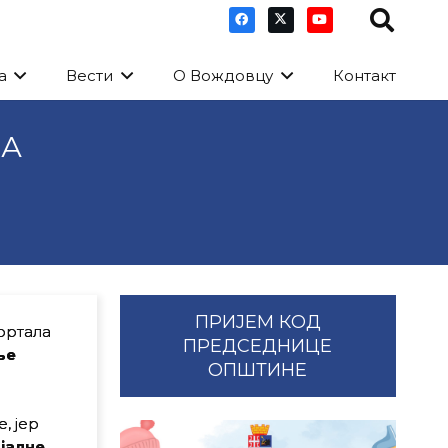
а
Вести
О Вождовцу
Контакт
ЊА
ПРИЈЕМ КОД
ортала
ПРЕДСЕДНИЦЕ
ње
ОПШТИНЕ
, јер
ијалне