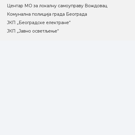
Центар МO за локалну самоуправу Вождовац
Комунална полиција града Београда
ЈКП „Београдске електране“
ЈКП „Јавно осветљење“
ЈКП „Зеленило Београд“
ЈКП „Градске пијаце“
ЈКП „Градска чистоћа“
ЈКП „Паркинг сервис“
ЈКП Градско саобраћајно предузеће „Београд“
ЈКП „Београд пут“
ЈКП „Инфостан“
ЈКП „Погребне услуге“
ЈП „Градско стамбено“
ЈКП „Београдски водовод и канализација“