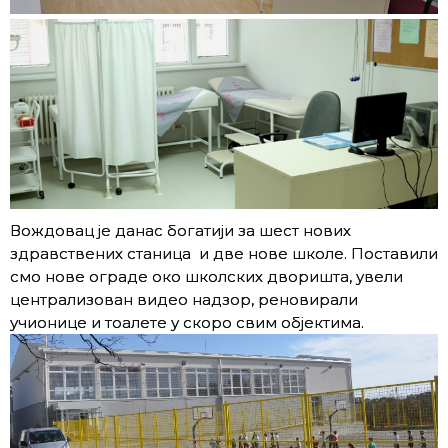
Вождовац је данас богатији за шест нових
здравствених станица и две нове школе. Поставили
смо нове ограде око школских дворишта, увели
централизован видео надзор, реновирали
учионице и тоалете у скоро свим објектима.