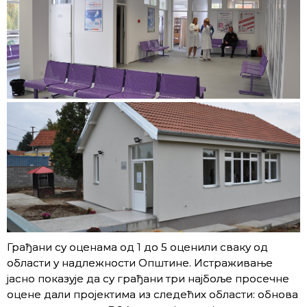
Грађани су оценама од 1 до 5 оценили сваку од
области у надлежности Општине. Истраживање
јасно показује да су грађани три најбоље просечне
оцене дали пројектима из следећих области: обнова