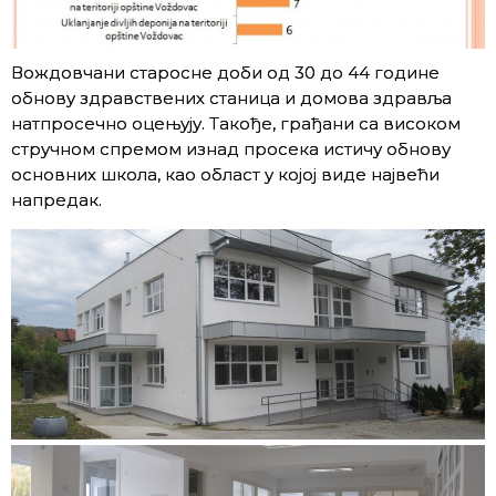
Вождовчани старосне доби од 30 до 44 године
обнову здравствених станица и домова здравља
натпросечно оцењују. Такође, грађани са високом
стручном спремом изнад просека истичу обнову
основних школа, као област у којој виде највећи
напредак.