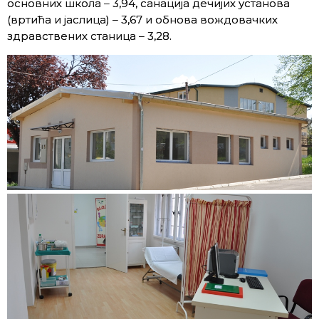
основних школа – 3,94, санација дечијих установа
(вртића и јаслица) – 3,67 и обнова вождовачких
здравствених станица – 3,28.