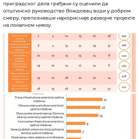
приградског дела грађани су оценили да
општинско руководство Вождовац води у добром
смеру, препознавши најкорисније развојне пројекте
на локалном нивоу.