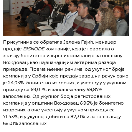
Присутнима се обратила Јелена Гајић, менаџер
продаје
BISNODE
компаније, која је говорила о
значају бонитетно изврсних компаније за општину
Вождовац, као најзначајнијим актерима развоја
привреде. Према њеним речима од укупног броја
компанија у Србији које предају завршни рачун само
је 24,03% бонитетно изврсних, и учествују у укупном
приходу са 69,01%, и запошљавању 58,87%
запослених. Од укупног броја регистрованих
компанија у општини Вождовац 6,96% је бонитетно
изврсних, а оне учествују у укупном приходу са
71,43%, и у укупној добити са 82,31% и запошљавају
68,01% запослених.