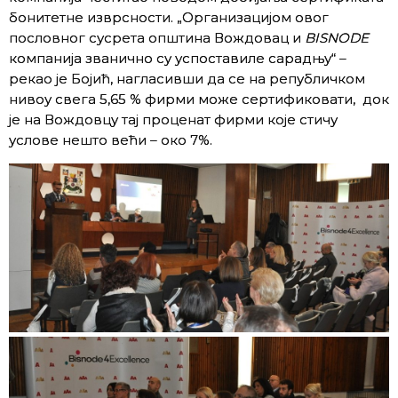
бонитетне изврсности. „Организацијом овог
пословног сусрета општина Вождовац и
BISNODE
компанија званично су успоставиле сарадњу“ –
рекао је Бојић, нагласивши да се на републичком
нивоу свега 5,65 % фирми може сертификовати, док
је на Вождовцу тај проценат фирми које стичу
услове нешто већи – око 7%.