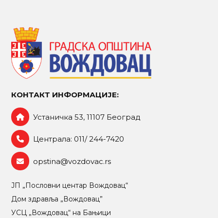
КОНТАКТ ИНФОРМАЦИЈЕ:
Устаничка 53, 11107 Београд
Централа: 011/ 244-7420
opstina@vozdovac.rs
ЈП „Пословни центар Вождовац“
Дом здравља „Вождовац”
УСЦ „Вождовац“ на Бањици