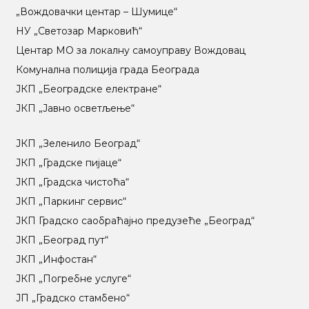
„Вождовачки центар – Шумице“
НУ „Светозар Марковић“
Центар МO за локалну самоуправу Вождовац
Комунална полиција града Београда
ЈКП „Београдске електране“
ЈКП „Јавно осветљење“
ЈКП „Зеленило Београд“
ЈКП „Градске пијаце“
ЈКП „Градска чистоћа“
ЈКП „Паркинг сервис“
ЈКП Градско саобраћајно предузеће „Београд“
ЈКП „Београд пут“
ЈКП „Инфостан“
ЈКП „Погребне услуге“
ЈП „Градско стамбено“