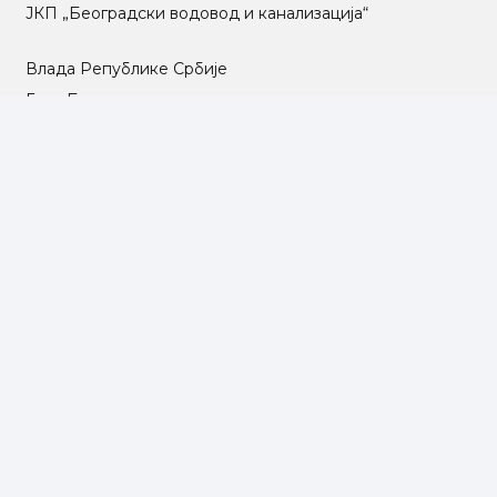
ЈКП „Београдски водовод и канализација“
Влада Републике Србије
Град Београд
Туристичка организација Београда
РГЗ – Републички геодетски завод
АПР – Агенција за привредне регистре