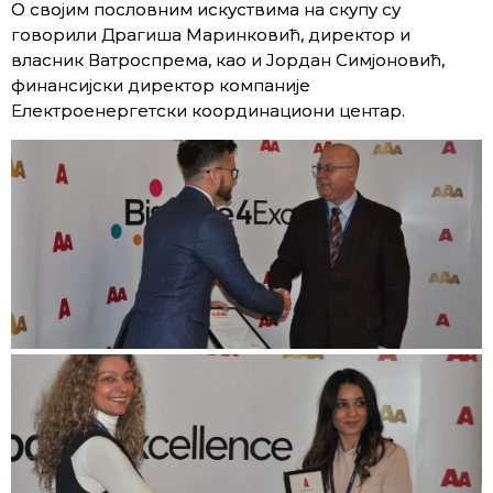
О својим пословним искуствима на скупу су
говорили Драгиша Маринковић, директор и
власник Ватроспрема, као и Јордан Симјоновић,
финансијски директор компаније
Електроенергетски координациони центар.