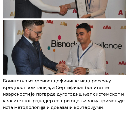
Бонитетна изврсност дефинише надпросечну
вредност компанија, а Сертификат бонитетне
изврсности је потврда дугогодишњег системског и
квалитетног рада, јер се при оцењивању примењује
иста методологија и доказани критеријуми.