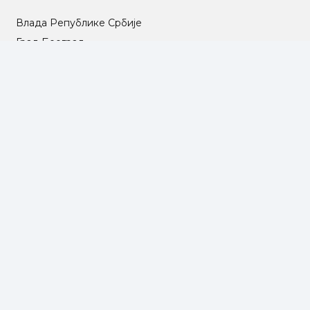
Влада Републике Србије
Град Београд
Туристичка организација Београда
РГЗ – Републички геодетски завод
АПР – Агенција за привредне регистре