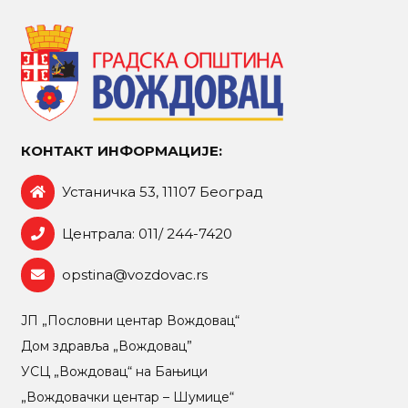
КОНТАКТ ИНФОРМАЦИЈЕ:
Устаничка 53, 11107 Београд
Централа: 011/ 244-7420
opstina@vozdovac.rs
ЈП „Пословни центар Вождовац“
Дом здравља „Вождовац”
УСЦ „Вождовац“ на Бањици
„Вождовачки центар – Шумице“