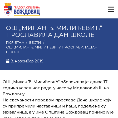
ОШ „МИЛАН Ђ. МИЛИЋЕВИЋ“
ПРОСЛАВИЛА ДАН ШКОЛЕ
ПОЧЕТНА
/
ВЕСТИ
/
ОШ „МИЛАН Ђ. МИЛИЋЕВИЋ“ ПРОСЛАВИЛА ДАН
ШКОЛЕ
8. новембар 2019.
ОШ „Милан Ђ. Милићевић“ обележила је данас 17
година успешног рада, у насељу Медаковић III на
Вождовцу.
На свечаности поводом прославе Дана школе коју
су припремили наставници и ђаци, подељене су
захвалнице, а у име Општине Вождовац примио ју је