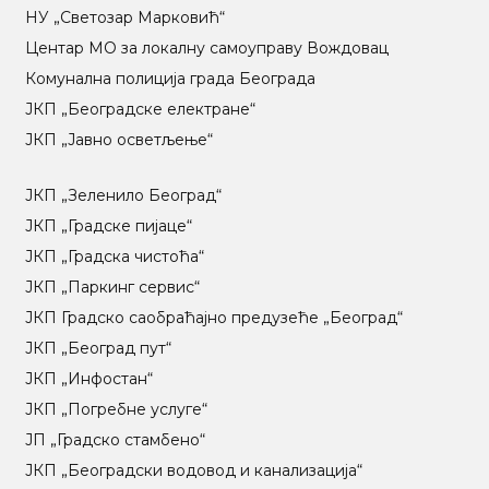
НУ „Светозар Марковић“
Центар МO за локалну самоуправу Вождовац
Комунална полиција града Београда
ЈКП „Београдске електране“
ЈКП „Јавно осветљење“
ЈКП „Зеленило Београд“
ЈКП „Градске пијаце“
ЈКП „Градска чистоћа“
ЈКП „Паркинг сервис“
ЈКП Градско саобраћајно предузеће „Београд“
ЈКП „Београд пут“
ЈКП „Инфостан“
ЈКП „Погребне услуге“
ЈП „Градско стамбено“
ЈКП „Београдски водовод и канализација“