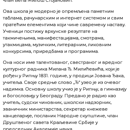
члан Већа Милош Стојановић.
Ова школа је модерно је опремљена паметним
таблама, рачунарским и интернет системом и свим
пратећим елементима који чине савремену наставу.
Ученици постижу врхунске резултате на
такмичењима, манифестацијама, смотрама,
утакмицама, музичким, литерарним, ликовним
конкурсима, приредбама и програмима.
Она носи име талентованог, свестраног и вредног
културног радника Милана Ђ. Милићевића, који је
рођен у Рипњу 1831. године, у продици Јована Ђака,
учитеља. Своје средње слово ,,Ђ“ узео је из очевог
надимка. Основну школу учио је у Рипњу, а гимназију
и богословију у Београду. Предано је радио као
учитељ, судски чиновник, школски надзорник,
званичник министарства, секретар кнежеве
канцеларије, посланик Народне скупштине, члан
Друштвеног савета Краљевине Србије у
председник Академије наука.