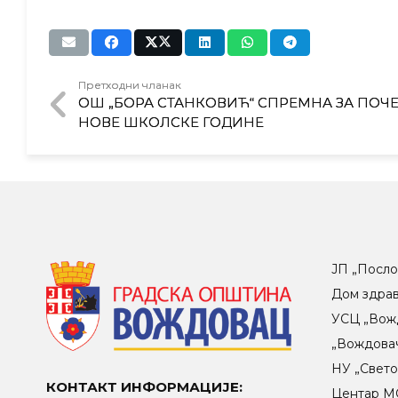
Претходни чланак
ОШ „БОРА СТАНКОВИЋ“ СПРЕМНА ЗА ПОЧЕ
НОВЕ ШКОЛСКЕ ГОДИНЕ
ЈП „Посло
Дом здра
УСЦ „Вож
„Вождова
НУ „Свет
КОНТАКТ ИНФОРМАЦИЈЕ:
Центар МO