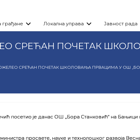
а грађане
Локална управа
Јавност рада
ЕО СРЕЋАН ПОЧЕТАК ШКОЛ
ОЖЕЛЕО СРЕЋАН ПОЧЕТАК ШКОЛОВАЊА ПРВАЦИМА У ОШ „БО
чић посетио је данас ОШ „Бора Станковић“ на Бањици г
министра просвете, науке и технолошког развоја Весн