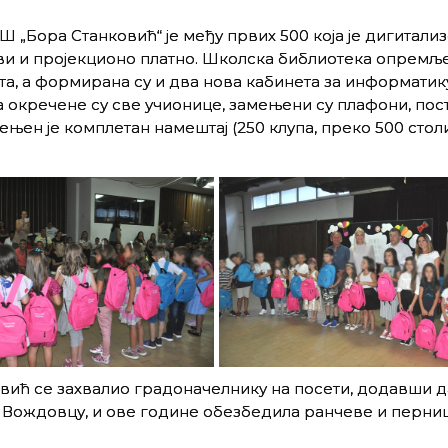
Ш „Бора Станковић“ је међу првих 500 која је дигитали
ви и пројекционо платно. Школска библиотека опремље
а, а формирана су и два нова кабинета за информатику
ета окречене су све учионице, замењени су плафони, по
ењен је комплетан намештај (250 клупа, преко 500 стол
ћ се захвалио градоначелнику на посети, додавши да
а Вождовцу, и ове године обезбедила ранчеве и перниц