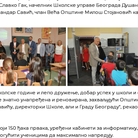
Славко Гак, начелник Школске управе Београда Душан
ндар Савић, члан Већа Општине Милош Стојановић ка
колске године и лепо дружење, добар успех у школи и 
не знатно унапређена и реновирана, захваљујући Општи
ћу, директорки Школе, али и Граду Београду“, рекао 
роји 150 ђака првака, уређени кабинети за информатику,
могућити ученицима да максимално напредују.