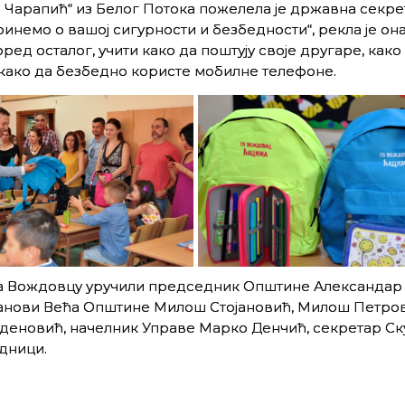
Чарапић“ из Белог Потока пожелела је државна секре
немо о вашој сигурности и безбедности“, рекла је она
д осталог, учити како да поштују своје другаре, како 
и како да безбедно користе мобилне телефоне.
а Вождовцу уручили председник Општине Александар 
ланови Већа Општине Милош Стојановић, Милош Петров
деновић, начелник Управе Марко Денчић, секретар С
дници.