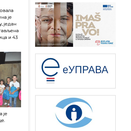
зовала
на је
, један
стављена
ица и 43
 је
е.