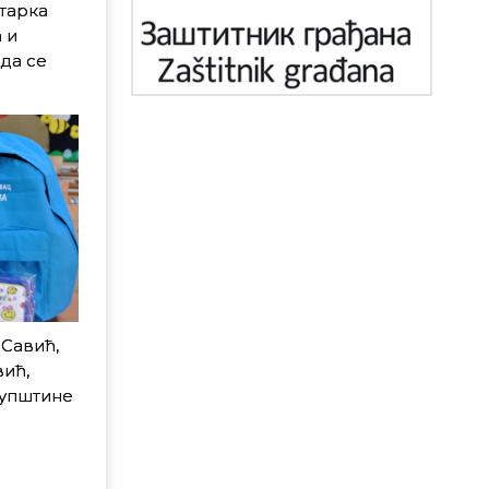
тарка
 и
да се
Савић,
ић,
купштине