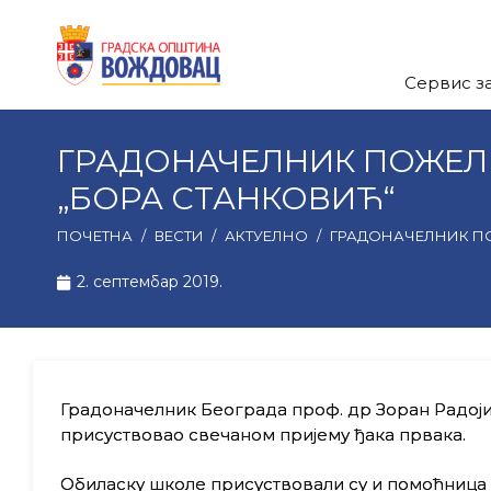
Сервис з
ГРАДОНАЧЕЛНИК ПОЖЕЛ
„БОРА СТАНКОВИЋ“
ПОЧЕТНА
/
ВЕСТИ
/
АКТУЕЛНО
/
ГРАДОНАЧЕЛНИК П
2. септембар 2019.
Градоначелник Београда проф. др Зоран Радоји
присуствовао свечаном пријему ђака првака.
Обиласку школе присуствовали су и помоћница 