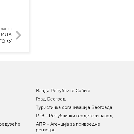
чланак
ТИЛА
ТОКУ
Влада Републике Србије
Град Београд
Туристичка организација Београда
РГЗ – Републички геодетски завод
предузеће
АПР – Агенција за привредне
регистре