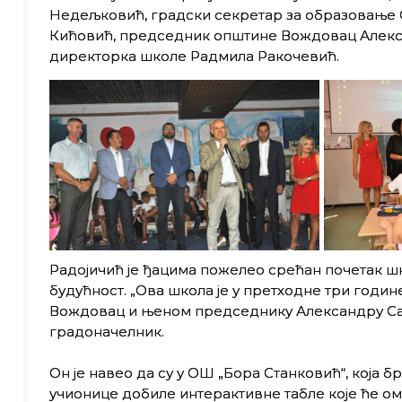
Недељковић, градски секретар за образовање 
Кићовић, председник општине Вождовац Алекса
директорка школе Радмила Ракочевић.
Радојичић је ђацима пожелео срећан почетак ш
будућност. „Ова школа је у претходне три годи
Вождовац и њеном председнику Александру Сави
градоначелник.
Он је навео да су у ОШ „Бора Станковић“, која б
учионице добиле интерактивне табле које ће о