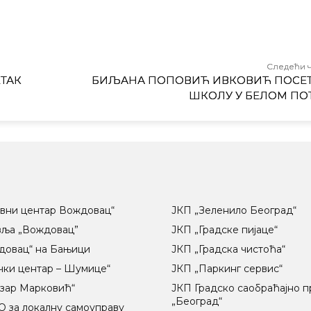
Следећи 
ТАК
БИЉАНА ПОПОВИЋ ИВКОВИЋ ПОСЕ
ШКОЛУ У БЕЛОМ ПО
вни центар Вождовац“
ЈКП „Зеленило Београд“
вља „Вождовац”
ЈКП „Градске пијаце“
довац“ на Бањици
ЈКП „Градска чистоћа“
чки центар – Шумице“
ЈКП „Паркинг сервис“
озар Марковић“
ЈКП Градско саобраћајно 
„Београд“
 за локалну самоуправу