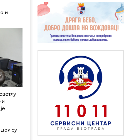
о и
светлу
ни
је
 док су