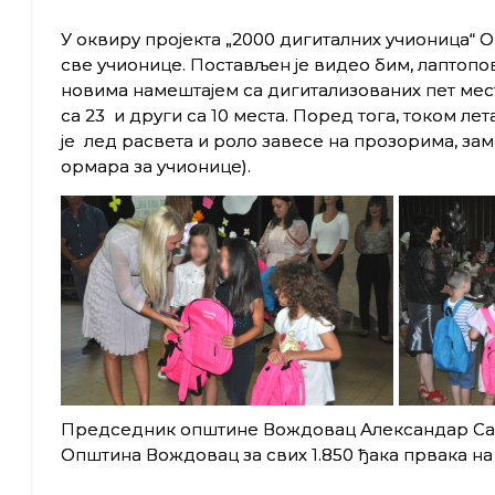
У оквиру пројекта „2000 дигиталних учионица“ О
све учионице. Постављен је видео бим, лаптопо
новима намештајем са дигитализованих пет мест
са 23 и други са 10 места. Поред тога, током л
је лед расвета и роло завесе на прозорима, зам
ормара за учионице).
Председник општине Вождовац Александар Сави
Општина Вождовац за свих 1.850 ђака првака н