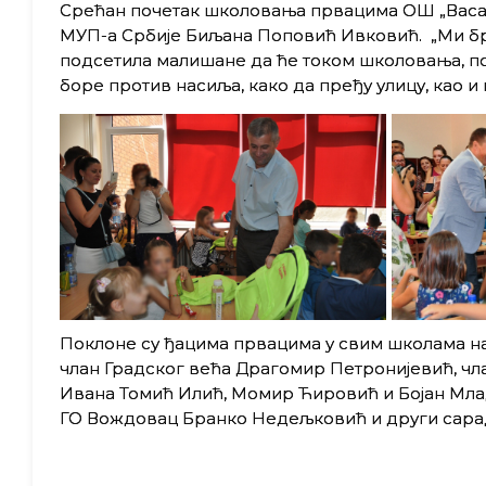
Срећан почетак школовања првацима ОШ „Васа 
МУП-а Србије Биљана Поповић Ивковић. „Ми бри
подсетила малишане да ће током школовања, поре
боре против насиља, како да пређу улицу, као 
Поклоне су ђацима првацима у свим школама н
члан Градског већа Драгомир Петронијевић, ч
Ивана Томић Илић, Момир Ћировић и Бојан Мла
ГО Вождовац Бранко Недељковић и други сара