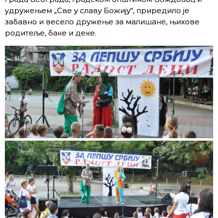
удружењем „Све у славу Божију“, приредило је
забавно и весело дружење за малишане, њихове
родитеље, баке и деке.