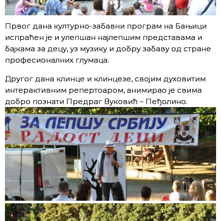
Првог дана културно-забавни програм на Бањици
испраћен је и улепшан најлепшим представама и
бајкама за децу, уз музику и добру забаву од стране
професионалних глумаца.
Другог дана клинце и клинцезе, својим духовитим
интерактивним репертоаром, анимирао је свима
добро познати Предраг Вуковић – Пеђолино.