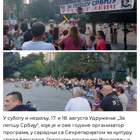
У суботу и недељу, 17. и 18. августа Удружење „За
лепшу Србију“, које је и ове године организатор
програма, у сарадњи са Секретаријатом за културу
града Београда, Градском општином Вождовац и