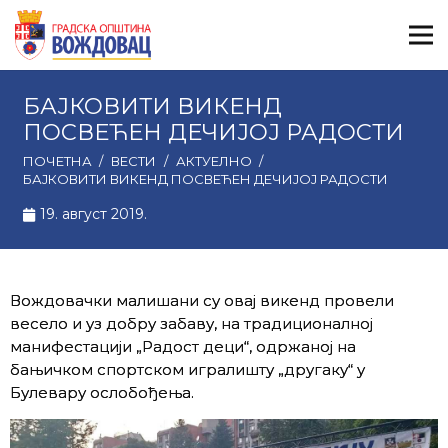
БАЈКОВИТИ ВИКЕНД
ПОСВЕЋЕН ДЕЧИЈОЈ РАДОСТИ
ПОЧЕТНА
/
ВЕСТИ
/
АКТУЕЛНО
/
БАЈКОВИТИ ВИКЕНД ПОСВЕЋЕН ДЕЧИЈОЈ РАДОСТИ
19. август 2019.
Вождовачки малишани су овај викенд провели
весело и уз добру забаву, на традиционалној
манифестацији „Радост деци“, одржаној на
бањичком спортском игралишту „другаку“ у
Булевару ослобођења.