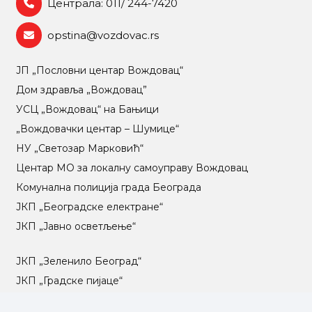
Централа: 011/ 244-7420
opstina@vozdovac.rs
ЈП „Пословни центар Вождовац“
Дом здравља „Вождовац”
УСЦ „Вождовац“ на Бањици
„Вождовачки центар – Шумице“
НУ „Светозар Марковић“
Центар МO за локалну самоуправу Вождовац
Комунална полиција града Београда
ЈКП „Београдске електране“
ЈКП „Јавно осветљење“
ЈКП „Зеленило Београд“
ЈКП „Градске пијаце“
ЈКП „Градска чистоћа“