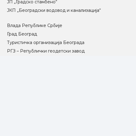
ЈП „Градско стамбено“
ЈКП „Београдски водовод и канализација“
Влада Републике Србије
Град Београд
Туристичка организација Београда
РГЗ – Републички геодетски завод
АПР – Агенција за привредне регистре