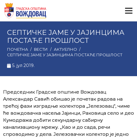
СЕПТИЧКЕ ЈАМЕ У ЈАЈИНЦИМА
ПОСТАЋЕ ПРОШЛОСТ
ПОЧЕТНА
/
ВЕСТИ
/
АКТУЕЛНО
/
СЕПТИЧКЕ ЈАМЕ У ЈАЈИНЦИМА ПОСТАЋЕ ПРОШЛОСТ
5. јул 2019.
Председник Градске општине Вождовац
Александар Савић обишао је почетак радова на
трећој фази изградње колектора „Јелезовац“, чиме
ће вождовачка насеља Јајинци, Раковица село и део
Кумодража добити секундарну сабирну
канализациону мрежу. „Као и до сада, речи
спроводимо у дела. Јелезовачки колектор је једно