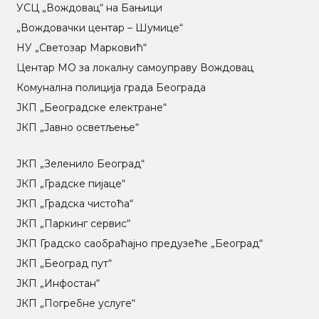
УСЦ „Вождовац“ на Бањици
„Вождовачки центар – Шумице“
НУ „Светозар Марковић“
Центар МO за локалну самоуправу Вождовац
Комунална полиција града Београда
ЈКП „Београдске електране“
ЈКП „Јавно осветљење“
ЈКП „Зеленило Београд“
ЈКП „Градске пијаце“
ЈКП „Градска чистоћа“
ЈКП „Паркинг сервис“
ЈКП Градско саобраћајно предузеће „Београд“
ЈКП „Београд пут“
ЈКП „Инфостан“
ЈКП „Погребне услуге“