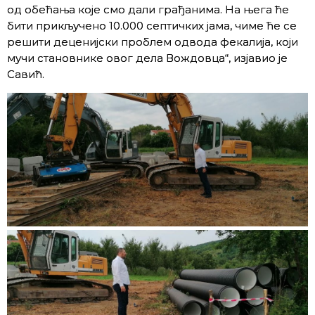
од обећања које смо дали грађанима. На њега ће
бити прикључено 10.000 септичких јама, чиме ће се
решити деценијски проблем одвода фекалија, који
мучи становнике овог дела Вождовца“, изјавио је
Савић.