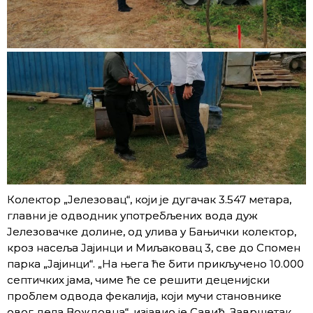
Колектор „Јелезовац“, који је дугачак 3.547 метара,
главни је одводник употребљених вода дуж
Јелезовачке долине, од улива у Бањички колектор,
кроз насеља Јајинци и Миљаковац 3, све до Спомен
парка „Јајинци“. „На њега ће бити прикључено 10.000
септичких јама, чиме ће се решити деценијски
проблем одвода фекалија, који мучи становнике
овог дела Вождовца“, изјавио је Савић. Завршетак