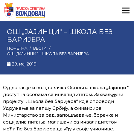
ОШ „ЈАЈИНЦИ“ – ШКОЛА БЕЗ
БАРИЈЕРА
ПОЧЕТНА
/
ВЕСТИ
/
ОШ „ЈАЈИНЦИ“ – ШКОЛА БЕЗ БАРИЈЕРА
29. мај 2019.
Од данас је и вождовачка Основна школа „Јајинци “
доступна особама са инвалидитетом. Захваљујући
пројекту „Школа без баријера“ које спроводи
Удружења за лепшу Србију, а финансира
Министарство за рад, запошљавање, борачка и
социјална питања, малишани са инвалидитетом
моћи ће без баријера да уђу у своје учионице.