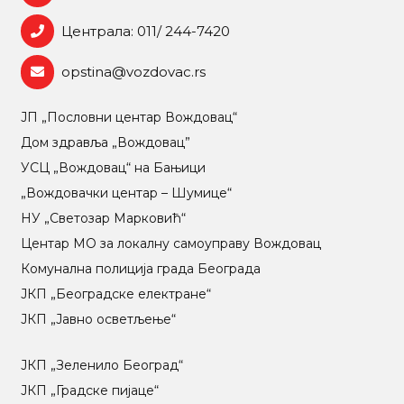
Централа: 011/ 244-7420
opstina@vozdovac.rs
ЈП „Пословни центар Вождовац“
Дом здравља „Вождовац”
УСЦ „Вождовац“ на Бањици
„Вождовачки центар – Шумице“
НУ „Светозар Марковић“
Центар МO за локалну самоуправу Вождовац
Комунална полиција града Београда
ЈКП „Београдске електране“
ЈКП „Јавно осветљење“
ЈКП „Зеленило Београд“
ЈКП „Градске пијаце“