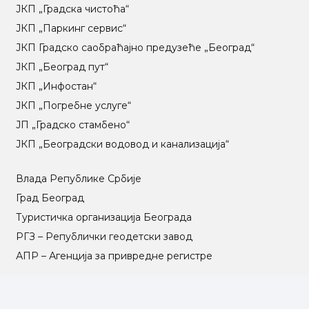
ЈКП „Градска чистоћа“
ЈКП „Паркинг сервис“
ЈКП Градско саобраћајно предузеће „Београд“
ЈКП „Београд пут“
ЈКП „Инфостан“
ЈКП „Погребне услуге“
ЈП „Градско стамбено“
ЈКП „Београдски водовод и канализација“
Влада Републике Србије
Град Београд
Туристичка организација Београда
РГЗ – Републички геодетски завод
АПР – Агенција за привредне регистре