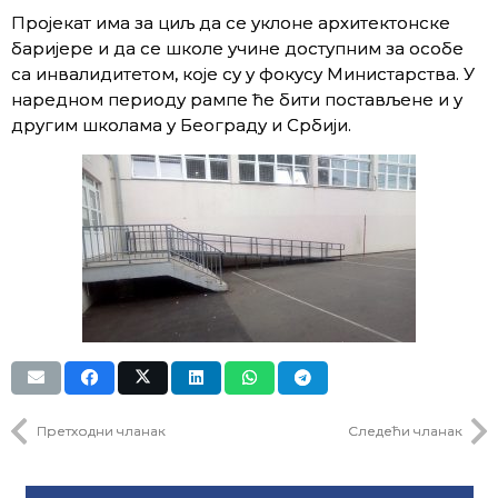
Пројекат има за циљ да се уклоне архитектонске
баријере и да се школе учине доступним за особе
са инвалидитетом, које су у фокусу Министарства. У
наредном периоду рампе ће бити постављене и у
другим школама у Београду и Србији.
Претходни чланак
Следећи чланак