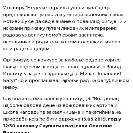
У оквиру “Недеље здравља уста и зуба“ деца
предшколског узраста и ученици основних школа
мотивишу се да своје знање о правилној хигијени и
исхрани прикажу путем ликовних и литерарних
радова уз велику помоћ својих васпитача,
наставника и родитеља и стоматолошких тимова
који раде са децом.
Организује се конкурс за најбоље радове који се
шаљу Градском заводу за јавно здравље, а Завод
Институту за јавно здравље „Др Милан Јовановић
Батут“ који проглашава најбољи рад на републичком
нивоу.
Служба за стоматолошку заштиту Д.З. “Вождовац“
најбоље радове деце из вождовачких вртића и
школа наградиће захвалницама и пакетићима на
приредби која ће бити одржана
15.05.2019. год.у
12:30 часова у Скупштинској сали Општине
Вождовац.