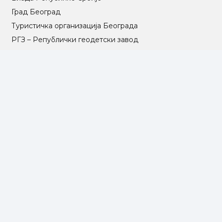
Град Београд
Туристичка организација Београда
РГЗ – Републички геодетски завод
АПР – Агенција за привредне регистре
©2025 Opština Voždovac. Designed by
NEXT VISION