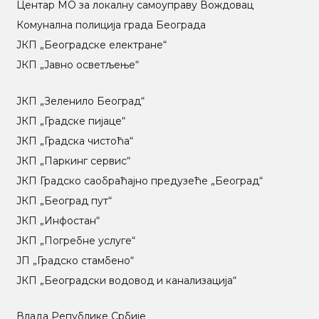
Центар МO за локалну самоуправу Вождовац
Комунална полиција града Београда
ЈКП „Београдске електране“
ЈКП „Јавно осветљење“
ЈКП „Зеленило Београд“
ЈКП „Градске пијаце“
ЈКП „Градска чистоћа“
ЈКП „Паркинг сервис“
ЈКП Градско саобраћајно предузеће „Београд“
ЈКП „Београд пут“
ЈКП „Инфостан“
ЈКП „Погребне услуге“
ЈП „Градско стамбено“
ЈКП „Београдски водовод и канализација“
Влада Републике Србије