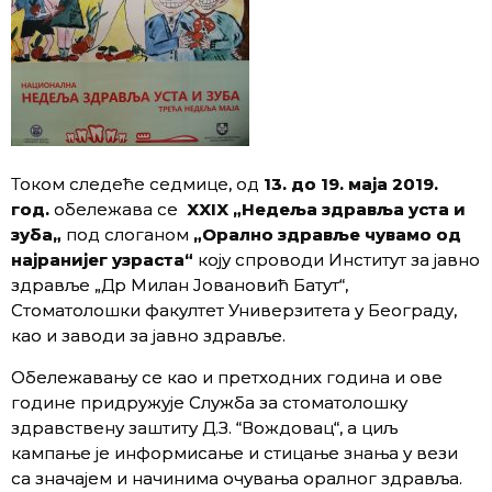
Током следеће седмице, од
13. до 19. маја 2019.
год.
обележава се
XXIX „Недеља здравља уста и
зуба„
под слоганом
„Орално здравље чувамо од
најранијег узраста“
коју спроводи Институт за јавно
здравље „Др Милан Јовановић Батут“,
Стоматолошки факултет Универзитета у Београду,
као и заводи за јавно здравље.
Обележавању се као и претходних година и ове
године придружује Служба за стоматолошку
здравствену заштиту Д.З. “Вождовац“, а циљ
кампање је информисање и стицање знања у вези
са значајем и начинима очувања оралног здравља.