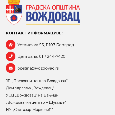
КОНТАКТ ИНФОРМАЦИЈЕ:
Устаничка 53, 11107 Београд
Централа: 011/ 244-7420
opstina@vozdovac.rs
ЈП „Пословни центар Вождовац“
Дом здравља „Вождовац”
УСЦ „Вождовац“ на Бањици
„Вождовачки центар – Шумице“
НУ „Светозар Марковић“