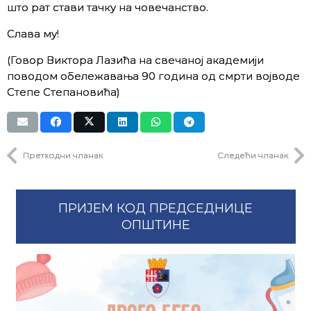
што рат стави тачку на човечанство.
Слава му!
(Говор Виктора Лазића на свечаној академији
поводом обележавања 90 година од смрти војводе
Степе Степановића)
Претходни чланак
Следећи чланак
ПРИЈЕМ КОД ПРЕДСЕДНИЦЕ
ОПШТИНЕ