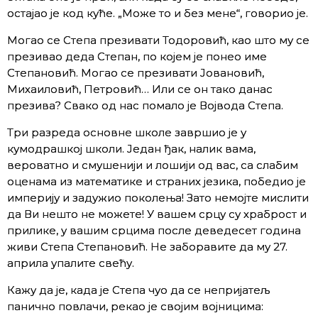
остајао је код куће. „Може то и без мене“, говорио је.
Могао се Степа презивати Тодоровић, као што му се
презивао деда Степан, по којем је понео име
Степановић. Могао се презивати Јовановић,
Михаиловић, Петровић… Или се он тако данас
презива? Свако од нас помало је Војвода Степа.
Три разреда основне школе завршио је у
кумодрашкој школи. Један ђак, налик вама,
вероватно и смушенији и лошији од вас, са слабим
оценама из математике и страних језика, победио је
империју и задужио поколења! Зато немојте мислити
да Ви нешто не можете! У вашем срцу су храброст и
прилике, у вашим срцима после деведесет година
живи Степа Степановић. Не заборавите да му 27.
априла упалите свећу.
Кажу да је, када је Степа чуо да се непријатељ
панично повлачи, рекао је својим војницима: