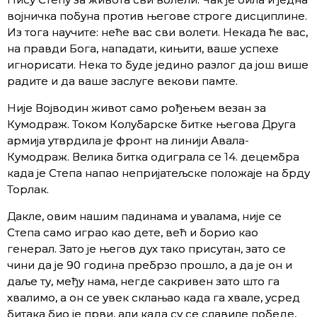
војничка побуна против његове строге дисциплине.
Из тога научите: неће вас сви волети. Некада ће вас,
на правди Бога, нападати, кињити, ваше успехе
игнорисати. Нека то буде једино разлог да још више
радите и да ваше заслуге векови памте.
Није Војводин живот само рођењем везан за
Кумодраж. Током Колубарске битке његова Друга
армија утврдила је фронт на линији Авала-
Кумодраж. Велика битка одиграла се 14. децембра
када је Степа напао непријатељске положаје на брду
Торлак.
Дакле, овим нашим падинама и увалама, није се
Степа само играо као дете, већ и борио као
генерал. Зато је његов дух тако присутан, зато се
чини да је 90 година пребрзо прошло, а да је он и
даље ту, међу нама, негде сакривен зато што га
хвалимо, а он се увек склањао када га хвале, усред
битака био је први, али када су се славиле победе,