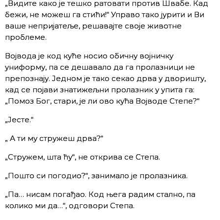
„Видите како је тешко ратовати против Швабе. Кад
бежи, не можеш га стићи!“ Управо тако јурити и Ви
ваше непријатеље, решавајте своје животне
проблеме.
Војвода је код куће носио обичну војничку
униформу, па се дешавало да га пролазници не
препознају. Једном је тако секао дрва у дворишту,
кад се појави знатижељни пролазник у упита га:
„Помоз Бог, стари, је ли ово кућа Војводе Степе?“
„Јесте.“
„ А ти му стружеш дрва?“
„Стружем, шта ћу“, не открива се Степа.
„Пошто си погодио?“, занимало је пролазника.
„Па… нисам погађао. Код њега радим стално, па
колико ми да…“, одговори Степа.