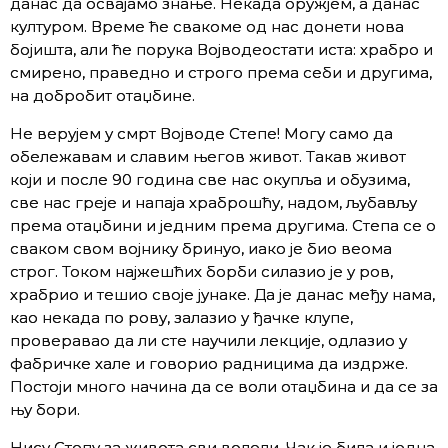
данас да освајамо знање. Некада оружјем, а данас
културом. Време ће свакоме од нас донети нова
бојишта, али ће порука Војводеостати иста: храбро и
смирено, праведно и строго према себи и другима,
на добробит отаџбине.
Не верујем у смрт Војводе Степе! Могу само да
обележавам и славим његов живот. Такав живот
који и после 90 година све нас окупља и обузима,
све нас греје и напаја храброшћу, надом, љубављу
према отаџбини и једним према другима. Степа се о
сваком свом војнику бринуо, иако је био веома
строг. Током најжешћих борби силазио је у ров,
храбрио и тешио своје јунаке. Да је данас међу нама,
као некада по рову, залазио у ђачке клупе,
проверавао да ли сте научили лекције, одлазио у
фабричке хале и говорио радницима да издрже.
Постоји много начина да се воли отаџбина и да се за
њу бори.
Нису Степу за живота сви волели. Чак је била и једна