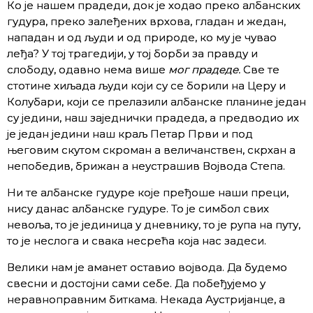
Ко је нашем прадеди, док је ходао преко албанских
гудура, преко залеђених врхова, гладан и жедан,
нападан и од људи и од природе, ко му је чувао
леђа? У тој трагедији, у тој борби за правду и
слободу, одавно нема више
мог прадеде.
Све те
стотине хиљада људи који су се борили на Церу и
Колубари, који се прелазили албанске планине један
су једини, наш заједнички прадеда, а предводио их
је један једини наш краљ Петар Први и под
његовим скутом скроман а величанствен, скрхан а
непобедив, брижан а неустрашив Војвода Степа.
Ни те албанске гудуре које пређоше наши преци,
нису данас албанске гудуре. То је симбол свих
невоља, то је јединица у дневнику, то је рупа на путу,
то је неслога и свака несрећа која нас задеси.
Велики нам је аманет оставио војвода. Да будемо
свесни и достојни сами себе. Да побеђујемо у
неравноправним биткама. Некада Аустријанце, а