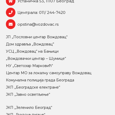
Устаничка 53, 11107 Београд
Централа: 011/ 244-7420
opstina@vozdovac.rs
ЈП „Пословни центар Вождовац“
Дом здравља „Вождовац”
УСЦ „Вождовац“ на Бањици
„Вождовачки центар – Шумице“
НУ „Светозар Марковић“
Центар МO за локалну самоуправу Вождовац
Комунална полиција града Београда
ЈКП „Београдске електране“
ЈКП „Јавно осветљење“
ЈКП „Зеленило Београд“
ЈКП „Градске пијаце“