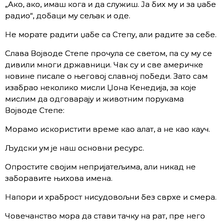
„Ако, ако, имаш кога и да служиш. Ја бих му и за џабе
радио“, добаци му сељак и оде.
Не морате радити џабе са Степу, али радите за себе.
Слава Војводе Степе прочула се светом, па су му се
дивили многи државници. Чак су и све америчке
новине писале о његовој славној победи. Зато сам
изабрао неколико мисли Џона Кенедија, за које
мислим да одговарају и животним порукама
Војводе Степе:
Морамо искористити време као алат, а не као кауч.
Људски ум је наш основни ресурс.
Опростите својим непријатељима, али никад не
заборавите њихова имена.
Напори и храброст нисудовољни без сврхе и смера.
Човечанство мора да стави тачку на рат, пре него