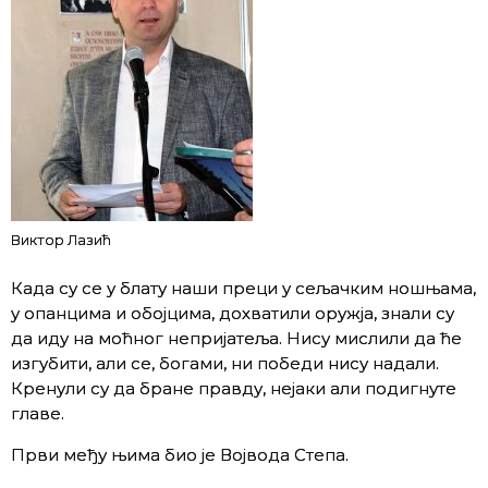
Виктор Лазић
Када су се у блату наши преци у сељачким ношњама,
у опанцима и обојцима, дохватили оружја, знали су
да иду на моћног непријатеља. Нису мислили да ће
изгубити, али се, богами, ни победи нису надали.
Кренули су да бране правду, нејаки али подигнуте
главе.
Први међу њима био је Војвода Степа.