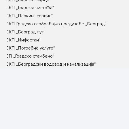
ЈКП „Градска чистоћа“
ЈКП „Паркинг сервис“
ЈКП Градско саобраћајно предузеће „Београд“
ЈКП „Београд пут“
ЈКП „Инфостан“
ЈКП „Погребне услуге“
ЈП „Градско стамбено“
ЈКП „Београдски водовод и канализација“
Влада Републике Србије
Град Београд
Туристичка организација Београда
РГЗ – Републички геодетски завод
АПР – Агенција за привредне регистре