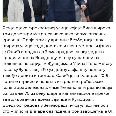
Реч је о јако фреквентној улици која је била широка
три до четири метра, са неколико веома опасних
кривина. Пројектом су кривине безбедније, док
ширина улице сада достиже и шест метара, изјавио
је Савић и додао да Земљорадничка није једино
градилиште на Вождовцу. У току су радови на
неколико локација, међу којима и Улица Прва Нова у
насељу Зуце, а која ће уз добру асфалтну подлогу
такође добити и тротоар. Савић је за 15. април 2019.
године најавио и почетак изградње треће фазе
колектора Јелезовац, чиме ће започети реализација
изградње 70км секундарне канализационе мреже
за вождовачка насеља Јајинце и Кумодраж.
Вредност радова у Земљорадничкој улици износи
сто милиона динара без пдв-а, а рок завршетка је 01.