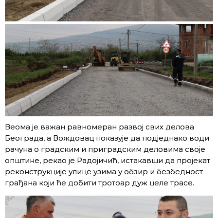
Веома је важан равномеран развој свих делова
Београда, а Вождовац показује да подједнако води
рачуна о градским и приградским деловима своје
општине, рекао је Радојичић, истакавши да пројекат
реконструкције улице узима у обзир и безбедност
грађана који ће добити тротоар дуж целе трасе.