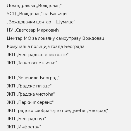
Дом здравља „Вождовац”
УСЦ „Вождовац“ на Бањици
„Вождовачки центар – Шумице“
НУ „Светозар Марковић“
Центар МO за локалну самоуправу Вождовац
Комунална полиција града Београда
ЈКП „Београдске електране“
ЈКП „Јавно осветљење“
ЈКП „Зеленило Београд“
ЈКП „Градске пијаце“
ЈКП „Градска чистоћа“
ЈКП „Паркинг сервис“
ЈКП Градско саобраћајно предузеће „Београд“
ЈКП „Београд пут“
ЈКП „Инфостан“