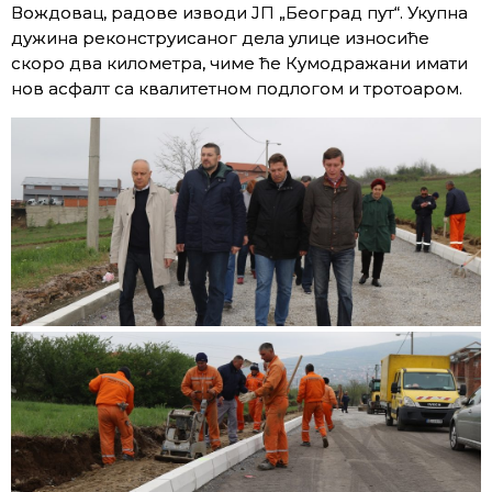
Вождовац, радове изводи ЈП „Београд пут“. Укупна
дужина реконструисаног дела улице износиће
скоро два километра, чиме ће Кумодражани имати
нов асфалт са квалитетном подлогом и тротоаром.