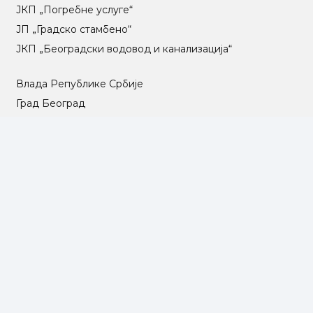
ЈКП „Погребне услуге“
ЈП „Градско стамбено“
ЈКП „Београдски водовод и канализација“
Влада Републике Србије
Град Београд
Туристичка организација Београда
РГЗ – Републички геодетски завод
АПР – Агенција за привредне регистре