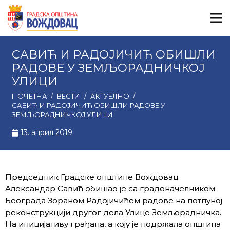
САВИЋ И РАДОЈИЧИЋ ОБИШЛИ
РАДОВЕ У ЗЕМЉОРАДНИЧКОЈ
УЛИЦИ
ПОЧЕТНА
/
ВЕСТИ
/
АКТУЕЛНО
/
САВИЋ И РАДОЈИЧИЋ ОБИШЛИ РАДОВЕ У
ЗЕМЉОРАДНИЧКОЈ УЛИЦИ
13. април 2019.
Председник Градске општине Вождовац
Александар Савић обишао је са градоначелником
Београда Зораном Радојичићем радове на потпуној
реконструкцији другог дела Улице Земљорадничка.
На иницијативу грађана, а коју је подржала општина