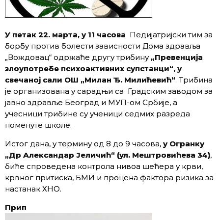
У петак 22. марта, у 11 часова
Педијатријски тим за
борбу против болести зависности Дома здравља
„Вождовац“ одржаће другу трибину
„Превенција
злоупотребе психоактивних супстанци“, у
свечаној сали ОШ „Милан Ђ. Милићевић“
. Трибина
је организована у сарадњи са Градским заводом за
јавно здравље Београд и МУП-ом Србије, а
учесници трибине су ученици седмих разреда
поменуте школе.
Истог дана, у термину од 8 до 9 часова,
у Огранку
„Др Александар Јеличић“ (ул. Мештровићева 34)
,
биће спроведена контрола нивоа шећера у крви,
крвног притиска, БМИ и процена фактора ризика за
настанак ХНО.
Прип