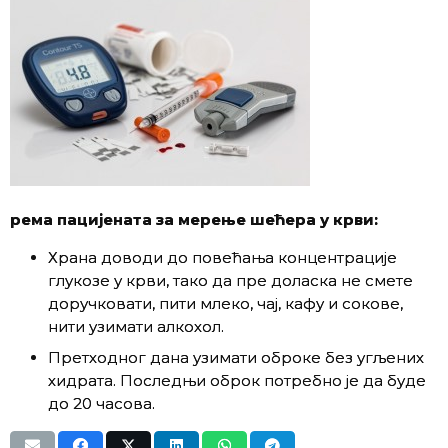
рема пацијената за мерење шећера у крви:
Храна доводи до повећања концентрације
глукозе у крви, тако да пре доласка не смете
доручковати, пити млеко, чај, кафу и сокове,
нити узимати алкохол.
Претходног дана узимати оброке без угљених
хидрата. Последњи оброк потребно је да буде
до 20 часова.