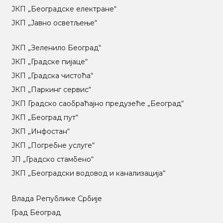
ЈКП „Београдске електране“
ЈКП „Јавно осветљење“
ЈКП „Зеленило Београд“
ЈКП „Градске пијаце“
ЈКП „Градска чистоћа“
ЈКП „Паркинг сервис“
ЈКП Градско саобраћајно предузеће „Београд“
ЈКП „Београд пут“
ЈКП „Инфостан“
ЈКП „Погребне услуге“
ЈП „Градско стамбено“
ЈКП „Београдски водовод и канализација“
Влада Републике Србије
Град Београд