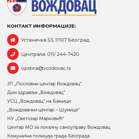
КОНТАКТ ИНФОРМАЦИЈЕ:
Устаничка 53, 11107 Београд
Централа: 011/ 244-7420
opstina@vozdovac.rs
ЈП „Пословни центар Вождовац“
Дом здравља „Вождовац”
УСЦ „Вождовац“ на Бањици
„Вождовачки центар – Шумице“
НУ „Светозар Марковић“
Центар МO за локалну самоуправу Вождовац
Комунална полиција града Београда