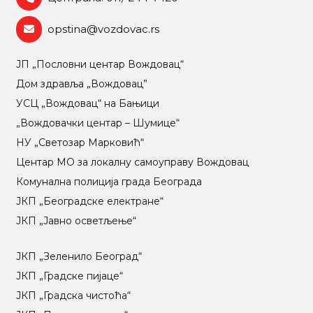
opstina@vozdovac.rs
ЈП „Пословни центар Вождовац“
Дом здравља „Вождовац”
УСЦ „Вождовац“ на Бањици
„Вождовачки центар – Шумице“
НУ „Светозар Марковић“
Центар МO за локалну самоуправу Вождовац
Комунална полиција града Београда
ЈКП „Београдске електране“
ЈКП „Јавно осветљење“
ЈКП „Зеленило Београд“
ЈКП „Градске пијаце“
ЈКП „Градска чистоћа“