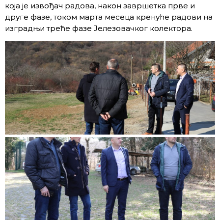
којa је извођач радова, након завршетка прве и
друге фазе, током марта месеца кренуће радови на
изградњи треће фазе Јелезовачког колектора.