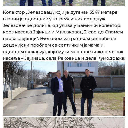
Колектор „Јелезовац“, који је дугачак 3547 метара,
главни је одводник употребљених вода дуж
Јелезовачке долине, од улива у Бањички колектор,
кроз насеља Јајинци и Миљаковац 3, све до Спомен
парка „Јајинци“. Његовом изградњом решиће се
деценијски проблем са септичким јамама и
одводом фекалија, који мучи мештане вождовачких
насеља – Јајинаца, села Раковица и дела Кумодража.