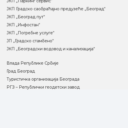
ЈКП „Паркинг сервис“
ЈКП Градско саобраћајно предузеће „Београд“
ЈКП „Београд пут“
ЈКП „Инфостан“
ЈКП „Погребне услуге“
ЈП „Градско стамбено“
ЈКП „Београдски водовод и канализација“
Влада Републике Србије
Град Београд
Туристичка организација Београда
РГЗ – Републички геодетски завод
АПР – Агенција за привредне регистре