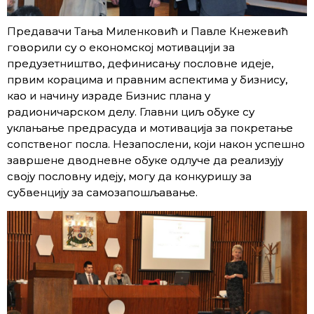
Предавачи Тања Миленковић и Павле Кнежевић
говорили су о економској мотивацији за
предузетништво, дефинисању пословне идеје,
првим корацима и правним аспектима у бизнису,
као и начину израде Бизнис плана у
радионичарском делу. Главни циљ обуке су
уклањање предрасуда и мотивација за покретање
сопственог посла. Незапослени, који након успешно
завршене дводневне обуке одлуче да реализују
своју пословну идеју, могу да конкуришу за
субвенцију за самозапошљавање.