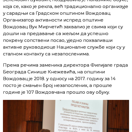
која се, како је рекла, већ традиционално организује
у сарадњи са Градском општином Вождовац.
Организатор активности испред општине
Вождовац Вук Мирчетић захвалио је свима који су
дошли на предавање са жељом да успешно
покрену сопствени посао, уједно похваливши
активне руководиоце Националне службе који су у
сталном контакту са незапосленима.
Према речима заменика директора Филијале града
Београда Синише Кнежевића, на општини
Вождовац је 2018. у односу на 2017. годину за 14
посто је смањен број незапослених, а прошле
године је 107 Вождовчана прошло ову обуку.