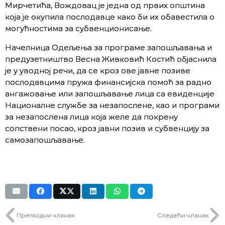
Мирчетића, Вождовац је једна од првих општина
која је окупила послодавце како би их обавестила о
могућностима за субвенционисање.
Начелница Одељења за програме запошљавања и
предузетништво Весна Живковић Костић објаснила
је у уводној речи, да се кроз ове јавне позиве
послодавцима пружа финансијска помоћ за радно
ангажовање или запошљавање лица са евиденције
Националне службе за незапослене, као и програми
за незапослена лица која желе да покрену
сопствени посао, кроз јавни позив и субвенцију за
самозапошљавање.
Претходни чланак
Следећи чланак