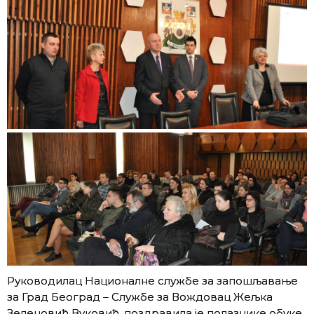
Руководилац Националне службе за запошљавање
за Град Београд – Службе за Вождовац Жељка
Зеленовић Вуковић, поздравила је полазнике обуке,