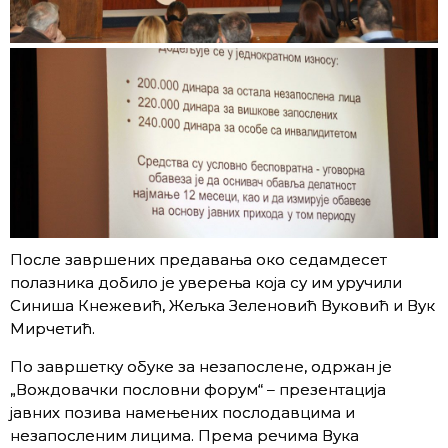
После завршених предавања око седамдесет
полазника добило је уверења која су им уручили
Синиша Кнежевић, Жељка Зеленовић Вуковић и Вук
Мирчетић.
По завршетку обуке за незапослене, одржан је
„Вождовачки пословни форум“ – презентација
јавних позива намењених послодавцима и
незапосленим лицима. Према речима Вука