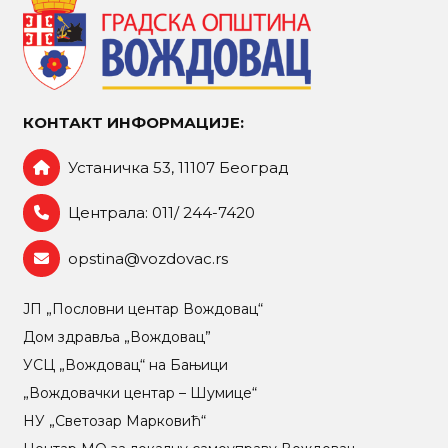
КОНТАКТ ИНФОРМАЦИЈЕ:
Устаничка 53, 11107 Београд
Централа: 011/ 244-7420
opstina@vozdovac.rs
ЈП „Пословни центар Вождовац“
Дом здравља „Вождовац”
УСЦ „Вождовац“ на Бањици
„Вождовачки центар – Шумице“
НУ „Светозар Марковић“