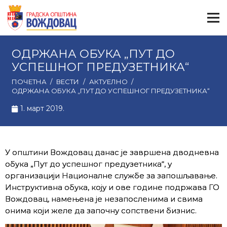
ОДРЖАНА ОБУКА „ПУТ ДО
УСПЕШНОГ ПРЕДУЗЕТНИКА“
ПОЧЕТНА
/
ВЕСТИ
/
АКТУЕЛНО
/
ОДРЖАНА ОБУКА „ПУТ ДО УСПЕШНОГ ПРЕДУЗЕТНИКА“
1. март 2019.
У општини Вождовац данас је завршена дводневна
обука „Пут до успешног предузетника“, у
организацији Националне службе за запошљавање.
Инструктивна обука, коју и ове године подржава ГО
Вождовац, намењена је незапосленима и свима
онима који желе да започну сопствени бизнис.