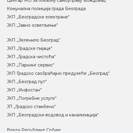
Центар МO за локалну самоуправу Вождовац
Комунална полиција града Београда
ЈКП „Београдске електране“
ЈКП „Јавно осветљење“
ЈКП „Зеленило Београд“
ЈКП „Градске пијаце“
ЈКП „Градска чистоћа“
ЈКП „Паркинг сервис“
ЈКП Градско саобраћајно предузеће „Београд“
ЈКП „Београд пут“
ЈКП „Инфостан“
ЈКП „Погребне услуге“
ЈП „Градско стамбено“
ЈКП „Београдски водовод и канализација“
Влада Републике Србије