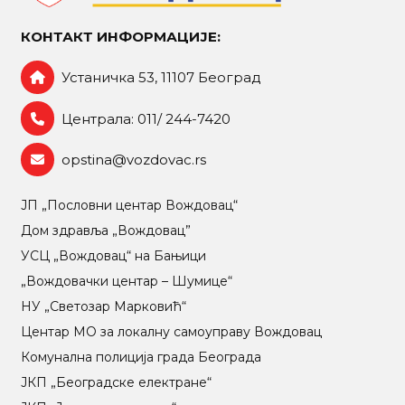
КОНТАКТ ИНФОРМАЦИЈЕ:
Устаничка 53, 11107 Београд
Централа: 011/ 244-7420
opstina@vozdovac.rs
ЈП „Пословни центар Вождовац“
Дом здравља „Вождовац”
УСЦ „Вождовац“ на Бањици
„Вождовачки центар – Шумице“
НУ „Светозар Марковић“
Центар МO за локалну самоуправу Вождовац
Комунална полиција града Београда
ЈКП „Београдске електране“