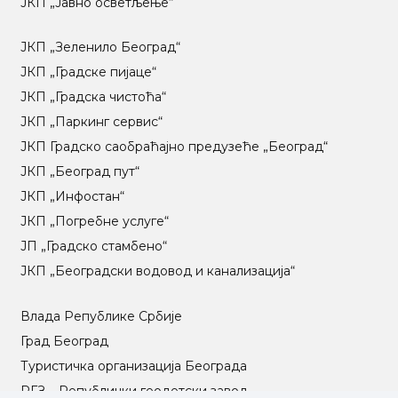
ЈКП „Јавно осветљење“
ЈКП „Зеленило Београд“
ЈКП „Градске пијаце“
ЈКП „Градска чистоћа“
ЈКП „Паркинг сервис“
ЈКП Градско саобраћајно предузеће „Београд“
ЈКП „Београд пут“
ЈКП „Инфостан“
ЈКП „Погребне услуге“
ЈП „Градско стамбено“
ЈКП „Београдски водовод и канализација“
Влада Републике Србије
Град Београд
Туристичка организација Београда
РГЗ – Републички геодетски завод