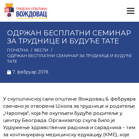
ОДРЖАН БЕСПЛАТНИ СЕМИНАР
ЗА ТРУДНИЦЕ И БУДУЋЕ ТАТЕ
ПОЧЕТНА
/
ВЕСТИ
/
ОДРЖАН БЕСПЛАТНИ СЕМИНАР ЗА ТРУДНИЦЕ И БУДУЋЕ
ТАТЕ
7. фебруар 2019.
У скупштинској сали општине Вождовац 6. фебруара
свечано је отворена Школа за труднице и родитеље
„Чаролија“, која ће окупљати будуће родитеље у
центру Београда. Организатор скупа било је
Удружење здравствених радника и сарадника – тим
за континуирану медицинску едукацију (КМЕ), које