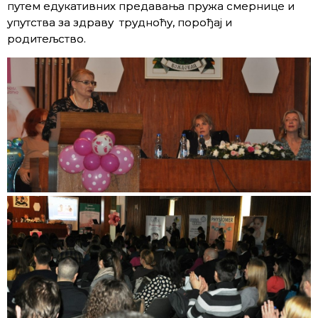
путем едукативних предавања пружа смернице и
упутства за здраву трудноћу, порођај и
родитељство.