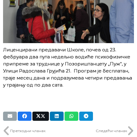
Лиценцирани предавачи Школе, почев од 23.
фебруара два пута недељно водиће психофизичке
припреме за труднице у Позориштанцету „Пуж“, у
Улици Радослава Грујића 21. Програм је бесплатан,
траје месец дана и подразумева четири предавања
у трајању од по два сата.
Претходни чланак
Следећи чланак