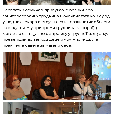
Бесплатни семинар привукао је велики број
заинтересованих трудница и будућих тата који су од
угледних лекара и стручњака из различитих области
са искуством у припреми трудница за порођај,
могли да сазнају све о здрављу у трудноћи, дојењу,
превенцији астме код деце и чују многе друге
практичне савете за маме и бебе.